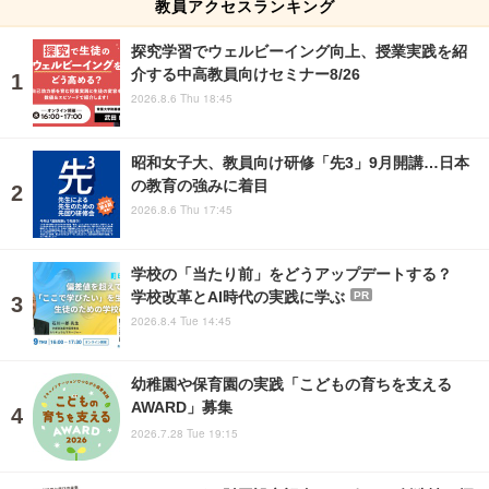
教員アクセスランキング
探究学習でウェルビーイング向上、授業実践を紹
介する中高教員向けセミナー8/26
2026.8.6 Thu 18:45
昭和女子大、教員向け研修「先3」9月開講…日本
の教育の強みに着目
2026.8.6 Thu 17:45
学校の「当たり前」をどうアップデートする？
学校改革とAI時代の実践に学ぶ
PR
2026.8.4 Tue 14:45
幼稚園や保育園の実践「こどもの育ちを支える
AWARD」募集
2026.7.28 Tue 19:15