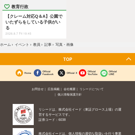
教育行政
【クレーム対応Q＆A】公園で
いたずらをしている子供がい
る
2026.8.7 Fri 19:45
ホーム
›
イベント
›
教員
›
記事
›
写真・画像
TOP
Official
Official
Official
Home
Official X
Facebook
YouTube
LINE
お問合せ
広告掲載
会社概要
リシードについて
個人情報保護方針
リシードは、株式会社イード（東証グロース上場）の運
営するサービスです。
証券コード：6038
株式会社イードは、個人情報の適切な取扱いを行う事業