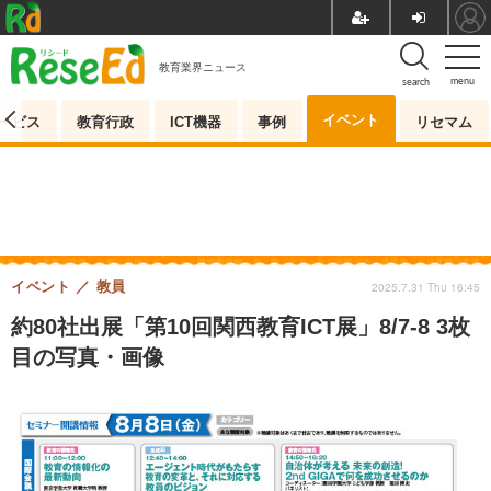
教育業界ニュース
menu
search
イベント
ービス
教育行政
ICT機器
事例
リセマム
イベント
教員
2025.7.31 Thu 16:45
約80社出展「第10回関西教育ICT展」8/7-8 3枚
目の写真・画像