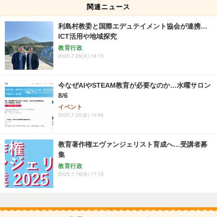
関連ニュース
利島村教委と国際エデュテイメント協会が連携…
ICT活用や地域探究
教育行政
2025.7.29(火) 18:15
今なぜAIやSTEAM教育が必要なのか…水曜サロン
8/6
イベント
2025.7.25(金) 10:45
教育著作権エヴァンジェリスト育成へ…受講者募
集
教育行政
2025.7.16(水) 17:15