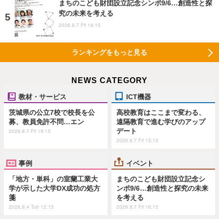
まちのこども財団設立記念シンポ9/6…創造性と探
究の未来を考える
2026.8.7 Fri 16:15
ランキングをもっと見る
NEWS CATEGORY
教材・サービス
ICT機器
茨城県の公立7校で校長を公
高校教育はここまで変わる、
募、教員免許不問…エン
遠隔教育で進む学びのアップ
デート
2026.8.7 Fri 19:15
2026.8.7 Fri 15:15
事例
イベント
「地方・単科」の室蘭工業大
まちのこども財団設立記念シ
学が示した大学DX成功の処方
ンポ9/6…創造性と探究の未来
箋
を考える
2026.8.4 Tue 12:15
2026.8.7 Fri 16:15