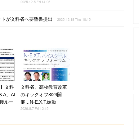
2025.12.5 Fri 14:05
ットが文科省へ要望書提出
2025.12.18 Thu 10:15
7】文科
文科省、高校教育改革
A」AI
のキックオフ8/24開
接ルー
催…N-E.X.T.始動
2026.8.7 Fri 12:15