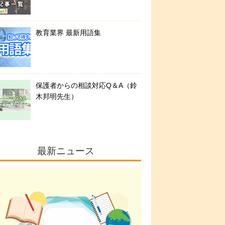
教育業界 最新用語集
保護者からの相談対応Q＆A（鈴
木邦明先生）
最新ニュース