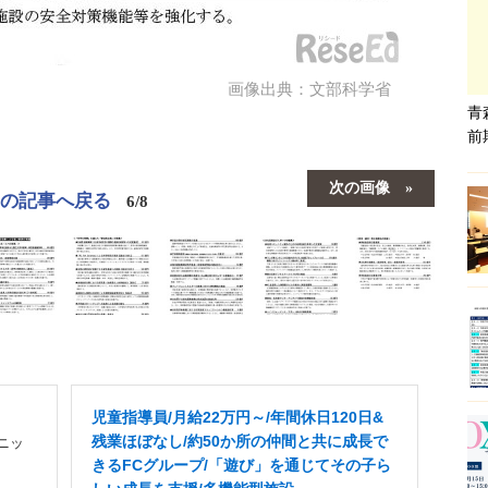
画像出典：文部科学省
青
前
次の画像
この記事へ戻る
6/8
児童指導員/月給22万円～/年間休日120日&
残業ほぼなし/約50か所の仲間と共に成長で
ニッ
きるFCグループ/「遊び」を通じてその子ら