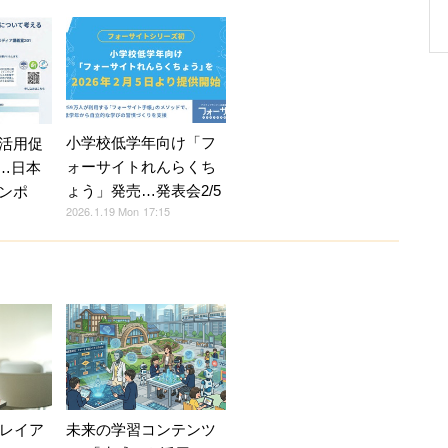
小学校低学年向け「フ
活用促
ォーサイトれんらくち
0…日本
ょう」発売…発表会2/5
ンポ
2026.1.19 Mon 17:15
Vレイア
未来の学習コンテンツ