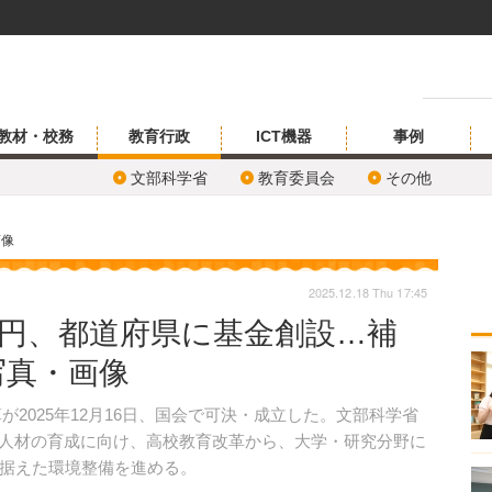
教材・校務
教育行政
ICT機器
事例
文部科学省
教育委員会
その他
画像
2025.12.18 Thu 17:45
9億円、都道府県に基金創設…補
写真・画像
が2025年12月16日、国会で可決・成立した。文部科学省
数系人材の育成に向け、高校教育改革から、大学・研究分野に
据えた環境整備を進める。