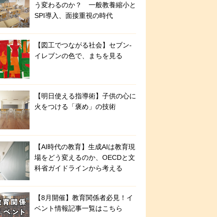
う変わるのか？ 一般教養縮小と
SPI導入、面接重視の時代
【図工でつながる社会】セブン‐
イレブンの色で、まちを見る
【明日使える指導術】子供の心に
火をつける「褒め」の技術
【AI時代の教育】生成AIは教育現
場をどう変えるのか、OECDと文
科省ガイドラインから考える
【8月開催】教育関係者必見！イ
ベント情報記事一覧はこちら