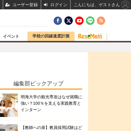
ユーザー登録
ログイン
こんにちは、ゲストさん
学校の回線速度計測
イベント
編集部ピックアップ
明海大学の観光専攻はなぜ就職に
強い？100％を支える実践教育と
インターン
【教師への扉】教員採用試験はど