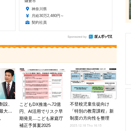
鎌倉市
神奈川県
月給30万2,480円～
契約社員
Sponsored by
創設、
不登校児童生徒向け
こどもDX推進へ72億
最大…
「特別の教育課程」新
円、AI活用でリスク早
見
制度の方向性を整理
期発見…こども家庭庁
補正予算案2025
2025.12.18 Thu 16:15