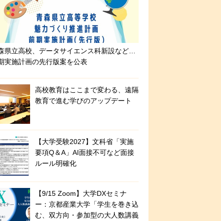
森県立高校、データサイエンス科新設など…
期実施計画の先行版案を公表
高校教育はここまで変わる、遠隔
教育で進む学びのアップデート
【大学受験2027】文科省「実施
要項Q＆A」AI面接不可など面接
ルール明確化
【9/15 Zoom】大学DXセミナ
ー：京都産業大学「学生を巻き込
む、双方向・参加型の大人数講義