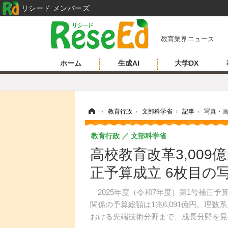
リシード メンバーズ
教育業界ニュース
ホーム
生成AI
大学DX
ホーム
›
教育行政
›
文部科学省
›
記事
›
写真・
教育行政
文部科学省
高校教育改革3,00
正予算成立 6枚目の
2025年度（令和7年度）第1号補正予算
関係の予算総額は1兆6,091億円。理
おける先端技術分野まで、成長分野を見