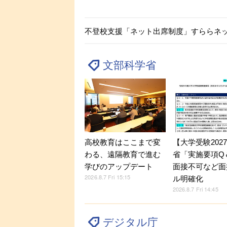
不登校支援「ネット出席制度」すららネ
文部科学省
【大学受験202
高校教育はここまで変
省「実施要項Q＆
わる、遠隔教育で進む
面接不可など面
学びのアップデート
2026.8.7 Fri 15:15
ル明確化
2026.8.7 Fri 14:45
デジタル庁