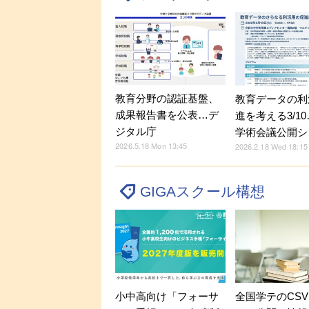
教育分野の認証基盤、
教育データの利
成果報告書を公表…デ
進を考える3/1
ジタル庁
学術会議公開シ
2026.5.18 Mon 13:45
2026.2.18 Wed 18:15
GIGAスクール構想
小中高向け「フォーサ
全国学テのCS