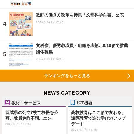
教師の働き方改革を特集「文部科学白書」公表
2026.7.24 Fri 17:45
文科省、優秀教職員・組織を表彰…9/19まで推薦
団体募集
2025.8.22 Fri 14:15
ランキングをもっと見る
NEWS CATEGORY
教材・サービス
ICT機器
茨城県の公立7校で校長を公
高校教育はここまで変わる、
募、教員免許不問…エン
遠隔教育で進む学びのアップ
デート
2026.8.7 Fri 19:15
2026.8.7 Fri 15:15