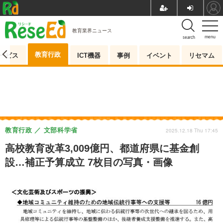
教育業界ニュース
menu
search
教育行政
ービス
ICT機器
事例
イベント
リセマム
教育行政
文部科学省
2025.12.18 Thu 17:45
高校教育改革3,009億円、都道府県に基金創
設…補正予算成立 7枚目の写真・画像