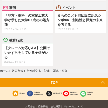
事例
イベント
「地方・単科」の室蘭工業大
まちのこども財団設立記念シ
学が示した大学DX成功の処方
ンポ9/6…創造性と探究の未来
箋
を考える
2026.8.4 Tue 12:15
2026.8.7 Fri 16:15
教育行政
【クレーム対応Q＆A】公園で
いたずらをしている子供がい
る
2026.8.7 Fri 19:45
ホーム
›
教育行政
›
文部科学省
›
記事
›
写真・画像
TOP
Official
Official
Official
Home
Official X
Facebook
YouTube
LINE
お問合せ
広告掲載
会社概要
リシードについて