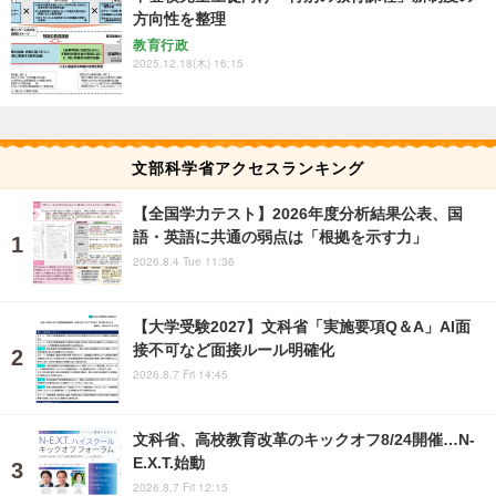
方向性を整理
教育行政
2025.12.18(木) 16:15
文部科学省アクセスランキング
【全国学力テスト】2026年度分析結果公表、国
語・英語に共通の弱点は「根拠を示す力」
2026.8.4 Tue 11:36
【大学受験2027】文科省「実施要項Q＆A」AI面
接不可など面接ルール明確化
2026.8.7 Fri 14:45
文科省、高校教育改革のキックオフ8/24開催…N-
E.X.T.始動
2026.8.7 Fri 12:15