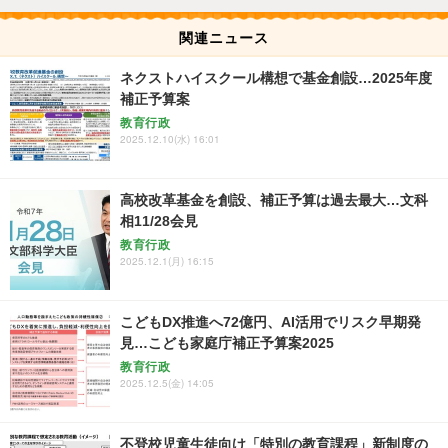
関連ニュース
ネクストハイスクール構想で基金創設…2025年度
補正予算案
教育行政
2025.12.10(水) 16:01
高校改革基金を創設、補正予算は過去最大…文科
相11/28会見
教育行政
2025.12.1(月) 16:15
こどもDX推進へ72億円、AI活用でリスク早期発
見…こども家庭庁補正予算案2025
教育行政
2025.12.5(金) 14:05
不登校児童生徒向け「特別の教育課程」新制度の