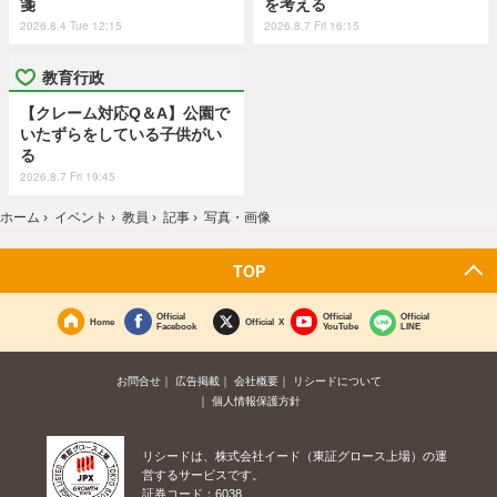
箋
を考える
2026.8.4 Tue 12:15
2026.8.7 Fri 16:15
教育行政
【クレーム対応Q＆A】公園で
いたずらをしている子供がい
る
2026.8.7 Fri 19:45
ホーム
›
イベント
›
教員
›
記事
›
写真・画像
TOP
Official
Official
Official
Home
Official X
Facebook
YouTube
LINE
お問合せ
広告掲載
会社概要
リシードについて
個人情報保護方針
リシードは、株式会社イード（東証グロース上場）の運
営するサービスです。
証券コード：6038