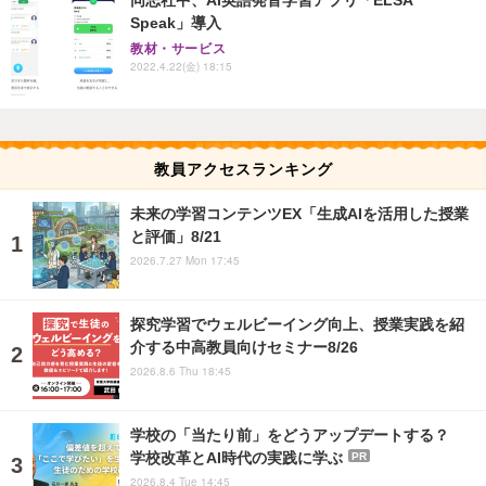
同志社中、AI英語発音学習アプリ「ELSA
Speak」導入
教材・サービス
2022.4.22(金) 18:15
教員アクセスランキング
未来の学習コンテンツEX「生成AIを活用した授業
と評価」8/21
2026.7.27 Mon 17:45
探究学習でウェルビーイング向上、授業実践を紹
介する中高教員向けセミナー8/26
2026.8.6 Thu 18:45
学校の「当たり前」をどうアップデートする？
学校改革とAI時代の実践に学ぶ
PR
2026.8.4 Tue 14:45