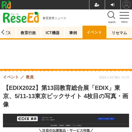
教育業界ニュース
menu
search
イベント
ービス
教育行政
ICT機器
事例
リセマム
イベント
教員
2022.4.25 Mon 14:15
【EDIX2022】第13回教育総合展「EDIX」東
京、5/11-13東京ビックサイト 4枚目の写真・画
像