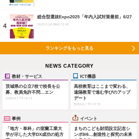
総合型選抜Expo2025「年内入試対策最前」6/27
2025.5.28 Wed 12:45
ランキングをもっと見る
NEWS CATEGORY
教材・サービス
ICT機器
茨城県の公立7校で校長を公
高校教育はここまで変わる、
募、教員免許不問…エン
遠隔教育で進む学びのアップ
デート
2026.8.7 Fri 19:15
2026.8.7 Fri 15:15
事例
イベント
「地方・単科」の室蘭工業大
まちのこども財団設立記念シ
学が示した大学DX成功の処方
ンポ9/6…創造性と探究の未来