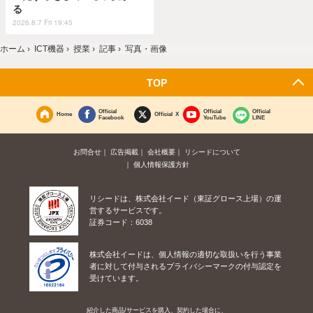
る
2026.8.7 Fri 19:45
ホーム
›
ICT機器
›
授業
›
記事
›
写真・画像
TOP
Official
Official
Official
Home
Official X
Facebook
YouTube
LINE
お問合せ
広告掲載
会社概要
リシードについて
個人情報保護方針
リシードは、株式会社イード（東証グロース上場）の運
営するサービスです。
証券コード：6038
株式会社イードは、個人情報の適切な取扱いを行う事業
者に対して付与されるプライバシーマークの付与認定を
受けています。
紹介した商品/サービスを購入、契約した場合に、