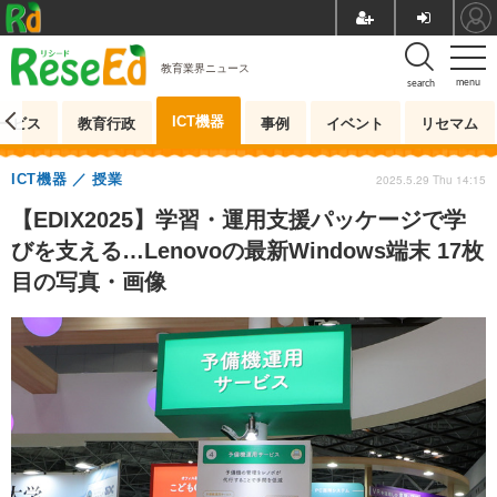
教育業界ニュース
menu
search
ICT機器
ービス
教育行政
事例
イベント
リセマム
ICT機器
授業
2025.5.29 Thu 14:15
【EDIX2025】学習・運用支援パッケージで学
びを支える…Lenovoの最新Windows端末 17枚
目の写真・画像