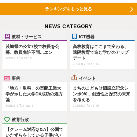
ランキングをもっと見る
NEWS CATEGORY
教材・サービス
ICT機器
茨城県の公立7校で校長を公
高校教育はここまで変わる、
募、教員免許不問…エン
遠隔教育で進む学びのアップ
デート
2026.8.7 Fri 19:15
2026.8.7 Fri 15:15
事例
イベント
「地方・単科」の室蘭工業大
まちのこども財団設立記念シ
学が示した大学DX成功の処方
ンポ9/6…創造性と探究の未来
箋
を考える
2026.8.4 Tue 12:15
2026.8.7 Fri 16:15
教育行政
【クレーム対応Q＆A】公園で
いたずらをしている子供がい