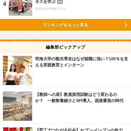
ネスを学ぶ
PR
2025.3.26 Wed 10:15
ランキングをもっと見る
編集部ピックアップ
明海大学の観光専攻はなぜ就職に強い？100％を支
える実践教育とインターン
【教師への扉】教員採用試験はどう変わるの
か？ 一般教養縮小とSPI導入、面接重視の時代
【図工でつながる社会】セブン‐イレブンの色で、