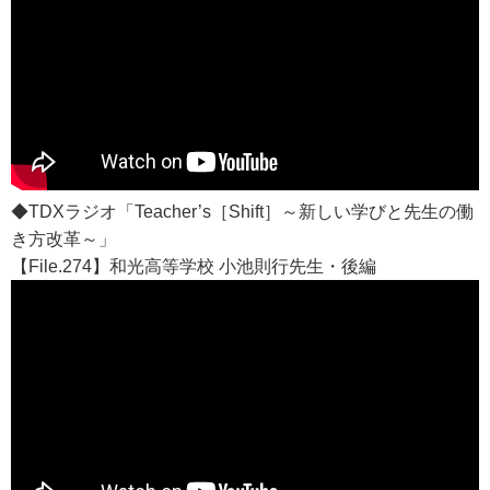
◆TDXラジオ「Teacher’s［Shift］～新しい学びと先生の働
き方改革～」
【File.274】和光高等学校 小池則行先生・後編