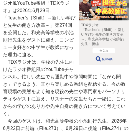
ジオ風YouTube番組「TDXラジ
オ」は2026年6月29日、
「Teacher’s［Shift］～新しい学び
と先生の働き方改革～」第274回
TDXラジオ
「Teacher’s［Shift］～新し
を公開した。和光高等学校の小池
い学びと先生の働き方改革
～」和光高等学校 小池則行
則行先生をゲストに迎え、コンピ
先生・後編
ュータ好きの中学生が教師になっ
全 2 枚
た理由に迫る。
拡大写真
TDXラジオは、学校の先生に向
けたラジオ番組風のYouTubeチャ
ンネル。忙しい先生でも通勤中や隙間時間に「ながら聞
き」できるよう、耳から楽しめる番組を配信する。今の教
育現場の実態をよく知る現役の先生や専門家をパーソナリ
ティやゲストに迎え、リスナーの先生たちと一緒に、これ
からの学びのあり方や先生自身の働き方について考えてい
く。
今回のゲストは、和光高等学校の小池則行先生。2026年
6月22日に前編（File.273）、6月29日に後編（File.274）の