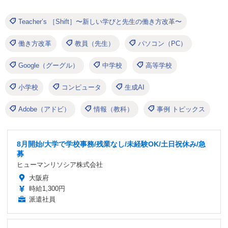
Teacher’s ［Shift］〜新しい学びと先生の働き方改革〜
働き方改革
教員（先生）
パソコン（PC）
Google（グーグル）
中学校
高等学校
小学校
コンピュータ
生成AI
Adobe（アドビ）
情報（教科）
事例 トピックス
8月開始/大学で学校事務/残業なし/未経験OK/土日祝休み/急
募
ヒューマンリソシア株式会社
大阪府
時給1,300円
派遣社員