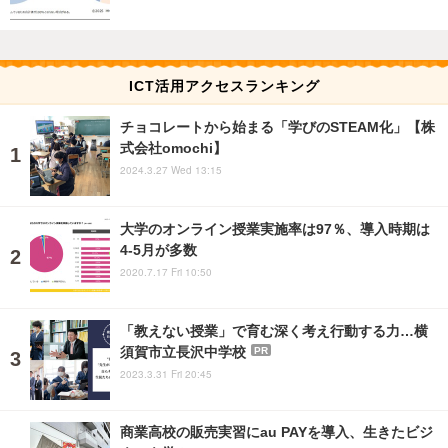
ICT活用アクセスランキング
チョコレートから始まる「学びのSTEAM化」【株
式会社omochi】
2024.3.27 Wed 13:15
大学のオンライン授業実施率は97％、導入時期は
4-5月が多数
2020.7.17 Fri 10:50
「教えない授業」で育む深く考え行動する力…横
須賀市立長沢中学校
PR
2023.3.31 Fri 20:45
商業高校の販売実習にau PAYを導入、生きたビジ