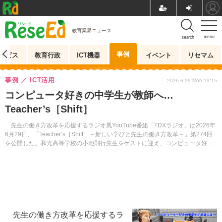
教育業界ニュース
menu
search
事例
ービス
教育行政
ICT機器
イベント
リセマム
事例
ICT活用
2026.6.29 Mon 19:15
コンピュータ好きの中学生が教師へ…
Teacher’s［Shift］
先生の働き方改革を応援するラジオ風YouTube番組「TDXラジオ」は2026年
6月29日、「Teacher’s［Shift］～新しい学びと先生の働き方改革～」第274回
を公開した。和光高等学校の小池則行先生をゲストに迎え、コンピュータ好き
の中学生が教師になった理由に迫る。
先生の働き方改革を応援するラ