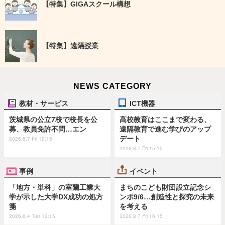
【特集】GIGAスクール構想
【特集】遠隔授業
NEWS CATEGORY
教材・サービス
ICT機器
茨城県の公立7校で校長を公
高校教育はここまで変わる、
募、教員免許不問…エン
遠隔教育で進む学びのアップ
デート
2026.8.7 Fri 19:15
2026.8.7 Fri 15:15
事例
イベント
「地方・単科」の室蘭工業大
まちのこども財団設立記念シ
学が示した大学DX成功の処方
ンポ9/6…創造性と探究の未来
箋
を考える
2026.8.4 Tue 12:15
2026.8.7 Fri 16:15