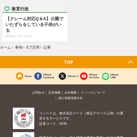
教育行政
【クレーム対応Q＆A】公園で
いたずらをしている子供がい
る
2026.8.7 Fri 19:45
ホーム
›
事例
›
ICT活用
›
記事
TOP
Official
Official
Official
Home
Official X
Facebook
YouTube
LINE
お問合せ
広告掲載
会社概要
リシードについて
個人情報保護方針
リシードは、株式会社イード（東証グロース上場）の運
営するサービスです。
証券コード：6038