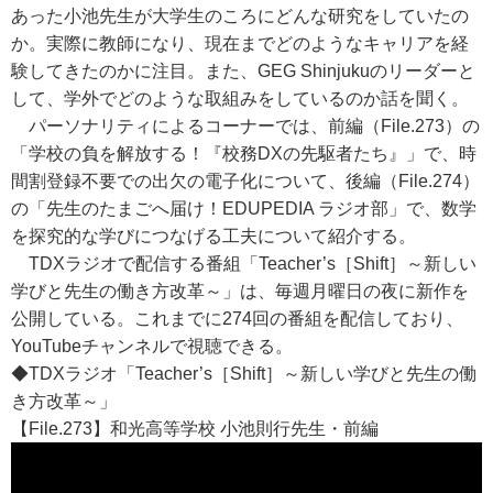
あった小池先生が大学生のころにどんな研究をしていたの
か。実際に教師になり、現在までどのようなキャリアを経
験してきたのかに注目。また、GEG Shinjukuのリーダーと
して、学外でどのような取組みをしているのか話を聞く。
パーソナリティによるコーナーでは、前編（File.273）の
「学校の負を解放する！『校務DXの先駆者たち』」で、時
間割登録不要での出欠の電子化について、後編（File.274）
の「先生のたまごへ届け！EDUPEDIA ラジオ部」で、数学
を探究的な学びにつなげる工夫について紹介する。
TDXラジオで配信する番組「Teacher’s［Shift］～新しい
学びと先生の働き方改革～」は、毎週月曜日の夜に新作を
公開している。これまでに274回の番組を配信しており、
YouTubeチャンネルで視聴できる。
◆TDXラジオ「Teacher’s［Shift］～新しい学びと先生の働
き方改革～」
【File.273】和光高等学校 小池則行先生・前編