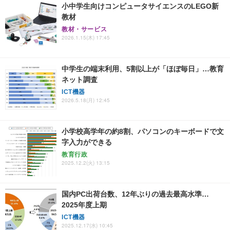
小中学生向けコンピュータサイエンスのLEGO新
教材
教材・サービス
2026.1.15(木) 17:45
中学生の端末利用、5割以上が「ほぼ毎日」…教育
ネット調査
ICT機器
2026.5.18(月) 12:45
小学校高学年の約8割、パソコンのキーボードで文
字入力ができる
教育行政
2025.12.2(火) 13:15
国内PC出荷台数、12年ぶりの過去最高水準…
2025年度上期
ICT機器
2025.12.17(水) 10:45