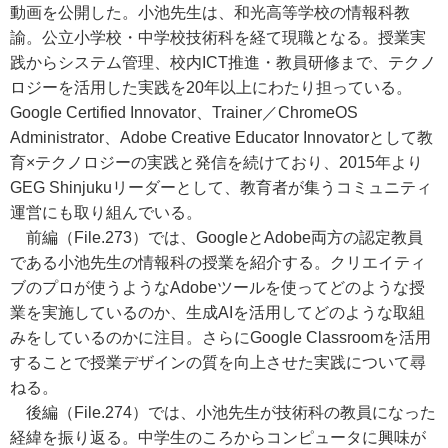
動画を公開した。小池先生は、和光高等学校の情報科教
諭。公立小学校・中学校技術科を経て現職となる。授業実
践からシステム管理、校内ICT推進・教員研修まで、テクノ
ロジーを活用した実践を20年以上にわたり担っている。
Google Certified Innovator、Trainer／ChromeOS
Administrator、Adobe Creative Educator Innovatorとして教
育×テクノロジーの実践と発信を続けており、2015年より
GEG Shinjukuリーダーとして、教育者が集うコミュニティ
運営にも取り組んでいる。
前編（File.273）では、GoogleとAdobe両方の認定教員
である小池先生の情報科の授業を紹介する。クリエイティ
ブのプロが使うようなAdobeツールを使ってどのような授
業を実施しているのか、生成AIを活用してどのような取組
みをしているのかに注目。さらにGoogle Classroomを活用
することで授業デザインの質を向上させた実践について尋
ねる。
後編（File.274）では、小池先生が技術科の教員になった
経緯を振り返る。中学生のころからコンピュータに興味が