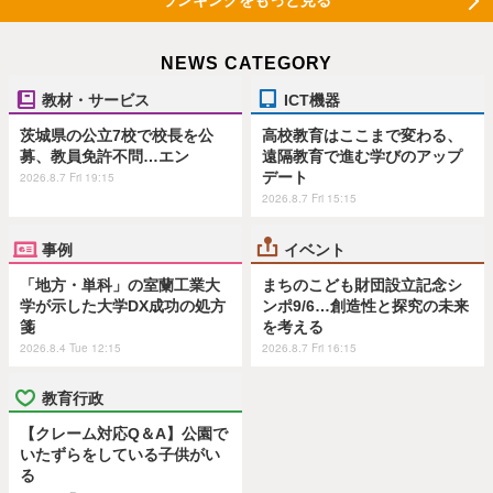
NEWS CATEGORY
教材・サービス
ICT機器
茨城県の公立7校で校長を公
高校教育はここまで変わる、
募、教員免許不問…エン
遠隔教育で進む学びのアップ
デート
2026.8.7 Fri 19:15
2026.8.7 Fri 15:15
事例
イベント
「地方・単科」の室蘭工業大
まちのこども財団設立記念シ
学が示した大学DX成功の処方
ンポ9/6…創造性と探究の未来
箋
を考える
2026.8.4 Tue 12:15
2026.8.7 Fri 16:15
教育行政
【クレーム対応Q＆A】公園で
いたずらをしている子供がい
る