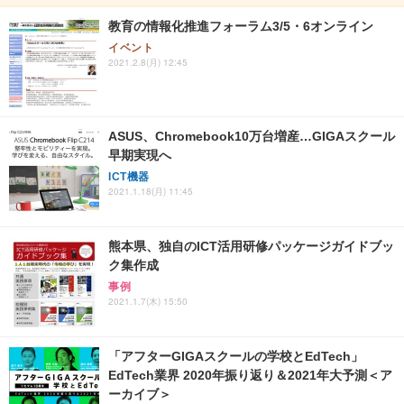
教育の情報化推進フォーラム3/5・6オンライン
イベント
2021.2.8(月) 12:45
ASUS、Chromebook10万台増産…GIGAスクール
早期実現へ
ICT機器
2021.1.18(月) 11:45
熊本県、独自のICT活用研修パッケージガイドブッ
ク集作成
事例
2021.1.7(木) 15:50
「アフターGIGAスクールの学校とEdTech」
EdTech業界 2020年振り返り＆2021年大予測＜ア
ーカイブ＞