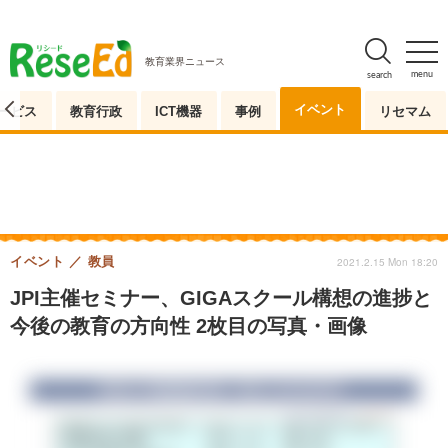
教育業界ニュース
menu
search
イベント
ービス
教育行政
ICT機器
事例
リセマム
イベント
教員
2021.2.15 Mon 18:20
JPI主催セミナー、GIGAスクール構想の進捗と
今後の教育の方向性 2枚目の写真・画像