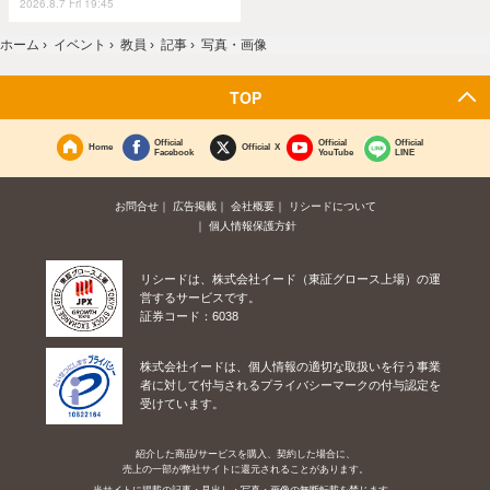
2026.8.7 Fri 19:45
ホーム
›
イベント
›
教員
›
記事
›
写真・画像
TOP
Official
Official
Official
Home
Official X
Facebook
YouTube
LINE
お問合せ
広告掲載
会社概要
リシードについて
個人情報保護方針
リシードは、株式会社イード（東証グロース上場）の運
営するサービスです。
証券コード：6038
株式会社イードは、個人情報の適切な取扱いを行う事業
者に対して付与されるプライバシーマークの付与認定を
受けています。
紹介した商品/サービスを購入、契約した場合に、
売上の一部が弊社サイトに還元されることがあります。
当サイトに掲載の記事・見出し・写真・画像の無断転載を禁じます。