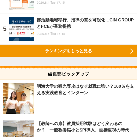
2026.8.4 Tue 17:15
部活動地域移行、指導の質を可視化…CIN GROUP
とFCEが業務提携
2026.8.6 Thu 15:45
ランキングをもっと見る
編集部ピックアップ
明海大学の観光専攻はなぜ就職に強い？100％を支
える実践教育とインターン
【教師への扉】教員採用試験はどう変わるの
か？ 一般教養縮小とSPI導入、面接重視の時代