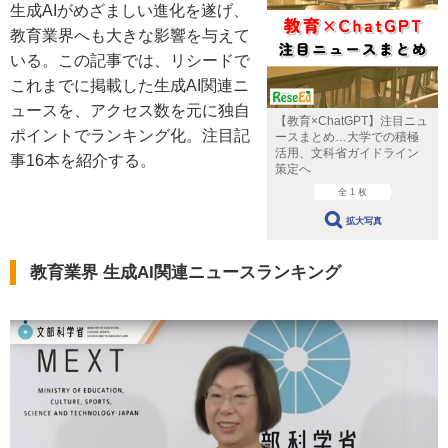
生成AIがめざましい進化を遂げ、
教育業界へも大きな影響を与えて
いる。この記事では、リシードで
これまでに掲載した生成AI関連ニ
ュースを、アクセス数を元に独自
【教育×ChatGPT】注目ニュ
ポイントでランキング化。注目記
ースまとめ…大学での積極
活用、文科省ガイドライン
事16本を紹介する。
策定へ
全 1 枚
拡大写真
教育業界 生成AI関連ニュースランキング