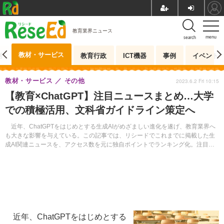
教育業界ニュース
menu
search
教材・サービス
測
教育行政
ICT機器
事例
イベント
教材・サービス
その他
2023.6.2 Fri 10:15
【教育×ChatGPT】注目ニュースまとめ…大学
での積極活用、文科省ガイドライン策定へ
近年、ChatGPTをはじめとする生成AIがめざましい進化を遂げ、教育業界へ
も大きな影響を与えている。この記事では、リシードでこれまでに掲載した生
成AI関連ニュースを、アクセス数を元に独自ポイントでランキング化。注目記
事10件を紹介する。
近年、ChatGPTをはじめとする