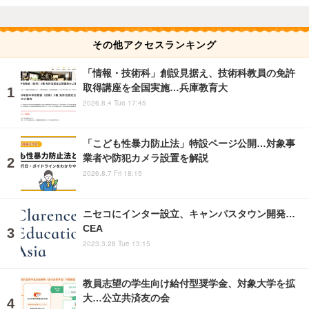
その他アクセスランキング
「情報・技術科」創設見据え、技術科教員の免許
取得講座を全国実施…兵庫教育大
2026.8.4 Tue 17:45
「こども性暴力防止法」特設ページ公開…対象事
業者や防犯カメラ設置を解説
2026.8.7 Fri 18:15
ニセコにインター設立、キャンパスタウン開発…
CEA
2023.3.28 Tue 13:15
教員志望の学生向け給付型奨学金、対象大学を拡
大…公立共済友の会