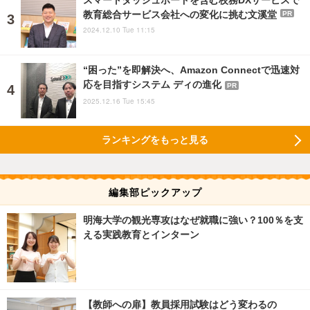
教育総合サービス会社への変化に挑む文溪堂
PR
2024.12.10 Tue 11:15
“困った”を即解決へ、Amazon Connectで迅速対
応を目指すシステム ディの進化
PR
2025.12.16 Tue 15:45
ランキングをもっと見る
編集部ピックアップ
明海大学の観光専攻はなぜ就職に強い？100％を支
える実践教育とインターン
【教師への扉】教員採用試験はどう変わるの