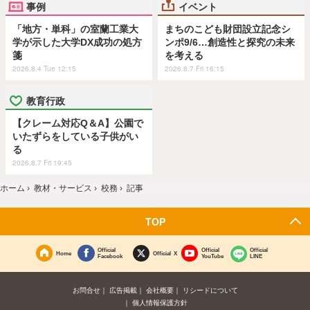
事例
イベント
「地方・単科」の室蘭工業大
まちのこども財団設立記念シ
学が示した大学DX成功の処方
ンポ9/6…創造性と探究の未来
箋
を考える
2026.8.4 Tue 12:15
2026.8.7 Fri 16:15
教育行政
【クレーム対応Q＆A】公園で
いたずらをしている子供がい
る
2026.8.7 Fri 19:45
ホーム
›
教材・サービス
›
校務
›
記事
TOP
Official
Official
Official
Home
Official X
Facebook
YouTube
LINE
お問合せ
広告掲載
会社概要
リシードについて
個人情報保護方針