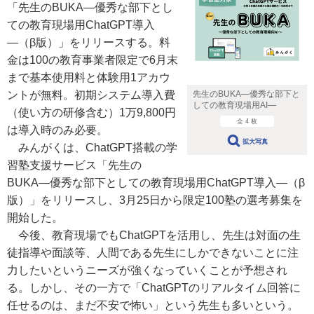
「先生のBUKA―優秀な部下とし
ての教育現場用ChatGPT導入
―（β版）」をリリースする。料
金は100の教育事業者限定で6月末
まで基本使用料と体験用1アカウ
ントが無料。初期システム導入費
先生のBUKA―優秀な部下と
しての教育現場用AI―
（使い方の研修含む）1万9,800円
全 4 枚
は導入時のみ必要。
拡大写真
みんがくは、ChatGPT搭載の学
習塾支援サービス「先生の
BUKA―優秀な部下としての教育現場用ChatGPT導入―（β
版）」をリリースし、3月25日から限定100塾の選考募集を
開始した。
今後、教育現場でもChatGPTを活用し、先生は対面の生
徒指導や面談等、人間である先生にしかできないことに注
力したいというニーズが強くなっていくことが予想され
る。しかし、その一方で「ChatGPTのリアルタイム回答に
任せるのは、まだ不安で怖い」という先生も多いという。