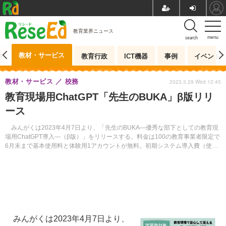
教育業界ニュース
menu
search
教材・サービス
測
教育行政
ICT機器
事例
イベント
教材・サービス
校務
2023.3.29 Wed 12:45
教育現場用ChatGPT「先生のBUKA」β版リリ
ース
みんがくは2023年4月7日より、「先生のBUKA―優秀な部下としての教育現
場用ChatGPT導入―（β版）」をリリースする。料金は100の教育事業者限定で
6月末まで基本使用料と体験用1アカウントが無料。初期システム導入費（使い
方の研修含む）1万9,800円は導入時のみ必要。
みんがくは2023年4月7日より、