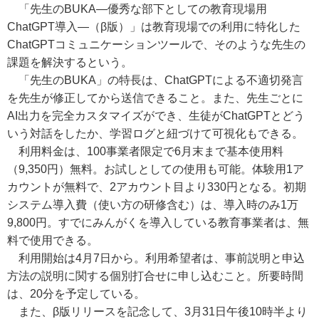
「先生のBUKA―優秀な部下としての教育現場用
ChatGPT導入―（β版）」は教育現場での利用に特化した
ChatGPTコミュニケーションツールで、そのような先生の
課題を解決するという。
「先生のBUKA」の特長は、ChatGPTによる不適切発言
を先生が修正してから送信できること。また、先生ごとに
AI出力を完全カスタマイズができ、生徒がChatGPTとどう
いう対話をしたか、学習ログと紐づけて可視化もできる。
利用料金は、100事業者限定で6月末まで基本使用料
（9,350円）無料。お試しとしての使用も可能。体験用1ア
カウントが無料で、2アカウント目より330円となる。初期
システム導入費（使い方の研修含む）は、導入時のみ1万
9,800円。すでにみんがくを導入している教育事業者は、無
料で使用できる。
利用開始は4月7日から。利用希望者は、事前説明と申込
方法の説明に関する個別打合せに申し込むこと。所要時間
は、20分を予定している。
また、β版リリースを記念して、3月31日午後10時半より