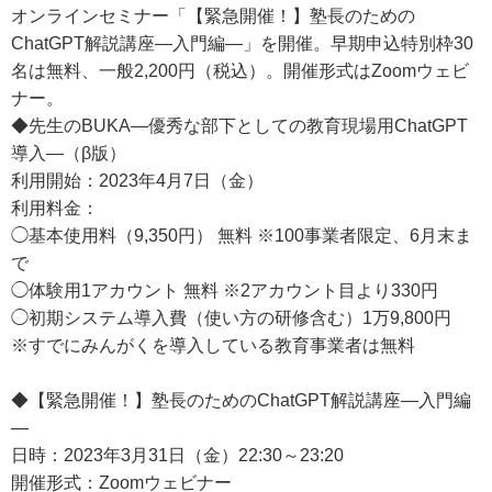
オンラインセミナー「【緊急開催！】塾長のための
ChatGPT解説講座―入門編―」を開催。早期申込特別枠30
名は無料、一般2,200円（税込）。開催形式はZoomウェビ
ナー。
◆先生のBUKA―優秀な部下としての教育現場用ChatGPT
導入―（β版）
利用開始：2023年4月7日（金）
利用料金：
◯基本使用料（9,350円） 無料 ※100事業者限定、6月末ま
で
◯体験用1アカウント 無料 ※2アカウント目より330円
◯初期システム導入費（使い方の研修含む）1万9,800円
※すでにみんがくを導入している教育事業者は無料
◆【緊急開催！】塾長のためのChatGPT解説講座―入門編
―
日時：2023年3月31日（金）22:30～23:20
開催形式：Zoomウェビナー