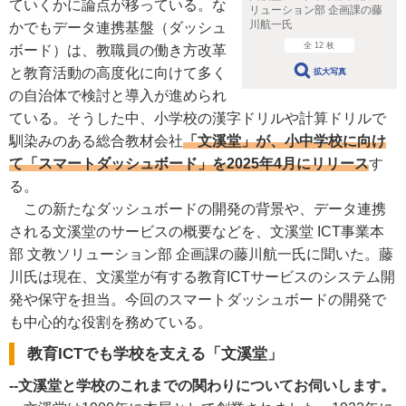
ていくかに論点が移っている。な
リューション部 企画課の藤
川航一氏
かでもデータ連携基盤（ダッシュ
全 12 枚
ボード）は、教職員の働き方改革
と教育活動の高度化に向けて多く
拡大写真
の自治体で検討と導入が進められ
ている。そうした中、小学校の漢字ドリルや計算ドリルで
馴染みのある総合教材会社
「文溪堂」が、小中学校に向け
て「スマートダッシュボード」を2025年4月にリリース
す
る。
この新たなダッシュボードの開発の背景や、データ連携
される文溪堂のサービスの概要などを、文溪堂 ICT事業本
部 文教ソリューション部 企画課の藤川航一氏に聞いた。藤
川氏は現在、文溪堂が有する教育ICTサービスのシステム開
発や保守を担当。今回のスマートダッシュボードの開発で
も中心的な役割を務めている。
教育ICTでも学校を支える「文溪堂」
--文溪堂と学校のこれまでの関わりについてお伺いします。