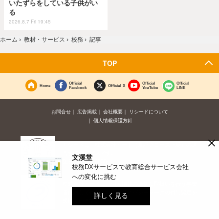
いたずらをしている子供がい
る
2026.8.7 Fri 19:45
ホーム
›
教材・サービス
›
校務
›
記事
TOP
Official
Official
Official
Home
Official X
Facebook
YouTube
LINE
お問合せ
広告掲載
会社概要
リシードについて
個人情報保護方針
×
リシードは、株式会社イード（東証グロース上場）の運
営するサービスです。
文溪堂
証券コード：6038
校務DXサービスで教育総合サービス会社
への変化に挑む
株式会社イードは、個人情報の適切な取扱いを行う事業
者に対して付与されるプライバシーマークの付与認定を
詳しく見る
受けています。