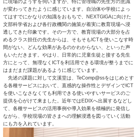
に現場のようすを伺いますが、特に管理職の先生方の意識
が変わってきたように感じています。自治体や学校によっ
てはすでにかなりの知識をおもちで、NEXTGIGAに向けた
文部科学省および各行政機関の施策が着実に教育現場へ浸
透してきた印象です。その一方で、教育現場の大部分を占
めるクラス担任の先生からは、そもそもICTを使いこなす時
間がない、どんな効果があるのかわからない、といった声
もいただきます。やはり、日常的に児童生徒と接する先生
方にとって、無理なくICTを利活用できる環境が整うまでに
はまだまだ課題があるように感じています。
先述の課題に対して文溪堂は、TeComp@ssをはじめとす
る各種サービスにおいて、直感的な操作性とデザインでICT
を使いこなさなくても利用できる使いやすいサービスのご
提供を心がけて来ました。近年ではEDIXへ出展するなどし
て、各種サービスの活用事例や導入効果を積極的に発信し
ながら、学校現場の皆さまへの理解浸透を図っていく活動
にも力を入れています。