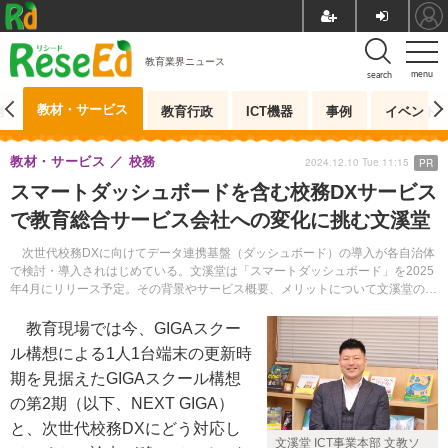
教育業界ニュース
menu
search
教材・サービス
測
教育行政
ICT機器
事例
イベント
教材・サービス
校務
2024.12.10 Tue 11:15
PR
スマートダッシュボードを含む校務DXサービス
で教育総合サービス会社への変化に挑む文溪堂
次世代校務DXに向けてデータ連携基盤（ダッシュボード）の導入が各自治体
で検討・導入されはじめている。文溪堂は「スマートダッシュボード」を2025
年4月にリリース予定。その背景やサービス概要、メリットについて文溪堂の藤
川航一氏に聞いた。
教育現場では今、GIGAスクー
ル構想による1人1台端末の更新時
期を見据えたGIGAスクール構想
の第2期（以下、NEXT GIGA）
と、次世代校務DXにどう対応し
文溪堂 ICT事業本部 文教ソ