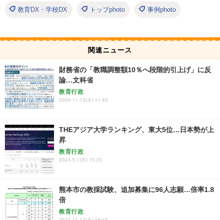
教育DX・学校DX
トップphoto
事例photo
関連ニュース
財務省の「教職調整額10％へ段階的引上げ」に反
論…文科省
教育行政
2024.11.13(水) 11:45
THEアジア大学ランキング、東大5位…日本勢が上
昇
教育行政
2024.5.1(水) 15:20
熊本市の教採試験、追加募集に96人志願…倍率1.8
倍
教育行政
2024.11.13(水) 18:15