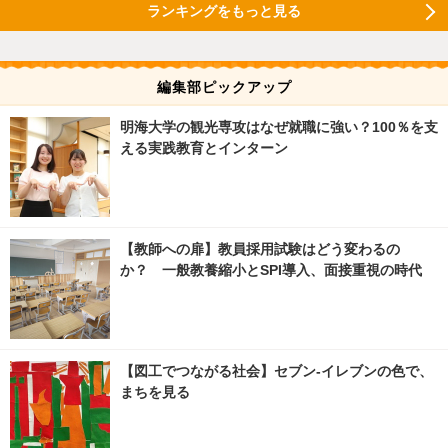
ランキングをもっと見る
編集部ピックアップ
明海大学の観光専攻はなぜ就職に強い？100％を支
える実践教育とインターン
【教師への扉】教員採用試験はどう変わるの
か？ 一般教養縮小とSPI導入、面接重視の時代
【図工でつながる社会】セブン‐イレブンの色で、
まちを見る