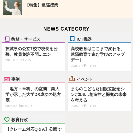
【特集】遠隔授業
NEWS CATEGORY
教材・サービス
ICT機器
茨城県の公立7校で校長を公
高校教育はここまで変わる、
募、教員免許不問…エン
遠隔教育で進む学びのアップ
デート
2026.8.7 Fri 19:15
2026.8.7 Fri 15:15
事例
イベント
「地方・単科」の室蘭工業大
まちのこども財団設立記念シ
学が示した大学DX成功の処方
ンポ9/6…創造性と探究の未来
箋
を考える
2026.8.4 Tue 12:15
2026.8.7 Fri 16:15
教育行政
【クレーム対応Q＆A】公園で