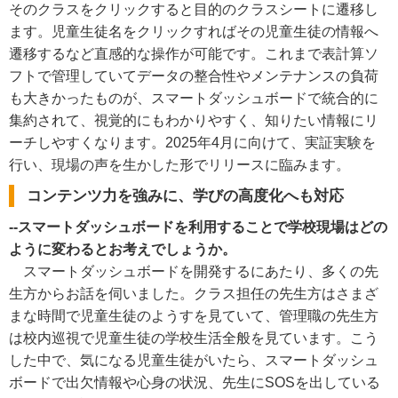
そのクラスをクリックすると目的のクラスシートに遷移し
ます。児童生徒名をクリックすればその児童生徒の情報へ
遷移するなど直感的な操作が可能です。これまで表計算ソ
フトで管理していてデータの整合性やメンテナンスの負荷
も大きかったものが、スマートダッシュボードで統合的に
集約されて、視覚的にもわかりやすく、知りたい情報にリ
ーチしやすくなります。2025年4月に向けて、実証実験を
行い、現場の声を生かした形でリリースに臨みます。
コンテンツ力を強みに、学びの高度化へも対応
--スマートダッシュボードを利用することで学校現場はどの
ように変わるとお考えでしょうか。
スマートダッシュボードを開発するにあたり、多くの先
生方からお話を伺いました。クラス担任の先生方はさまざ
まな時間で児童生徒のようすを見ていて、管理職の先生方
は校内巡視で児童生徒の学校生活全般を見ています。こう
した中で、気になる児童生徒がいたら、スマートダッシュ
ボードで出欠情報や心身の状況、先生にSOSを出している