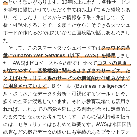
へ
という想いがあります。10年以上にわたり各種サービス
を学校に提供させていただく中で積み上げてきた経験もあ
り、そうしたサービスからの情報を収集・集計して、分
析・可視化することで、文溪堂だからこそできるダッシュ
ボードが作れるのではないかと企画段階で話しあわれまし
た。
そして、このスマートダッシュボードでは
クラウドの基
盤にAmazon Web Services（以下、AWS）を採用
しまし
た。AWSはゼロベースからの開発に比べて
コストの見通し
が立てやすく、基盤構築に関わるさまざまなサービス、た
とえばセキュリティ系のサービスや機能的な仕組みがすで
に用意されています
。BIツール（Business Intelligenceツー
ル：さまざまなデータを分析・可視化するツール）は今、
多くの企業に浸透しています。それが教育現場でも活用さ
れれば、これまでの感覚や勘による判断が徐々に定量的に
なるのではないかと考えています。さらに個人情報を扱う
には、セキュリティはきわめて重要です。AWSは米国国防
総省などの機密データの扱いにも実績のあるプラットフォ