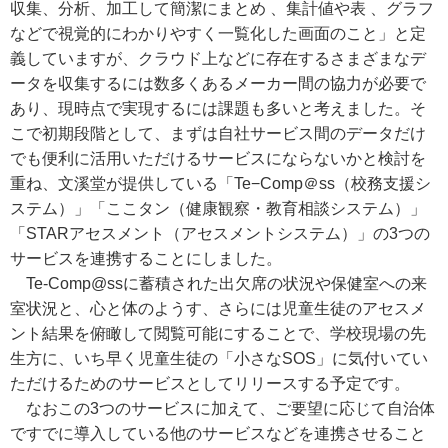
収集、分析、加工して簡潔にまとめ 、集計値や表 、グラフ
などで視覚的にわかりやすく一覧化した画面のこと」と定
義していますが、クラウド上などに存在するさまざまなデ
ータを収集するには数多くあるメーカー間の協力が必要で
あり、現時点で実現するには課題も多いと考えました。そ
こで初期段階として、まずは自社サービス間のデータだけ
でも便利に活用いただけるサービスにならないかと検討を
重ね、文溪堂が提供している「Te−Comp＠ss（校務支援シ
ステム）」「ここタン（健康観察・教育相談システム）」
「STARアセスメント（アセスメントシステム）」の3つの
サービスを連携することにしました。
Te-Comp@ssに蓄積された出欠席の状況や保健室への来
室状況と、心と体のようす、さらには児童生徒のアセスメ
ント結果を俯瞰して閲覧可能にすることで、学校現場の先
生方に、いち早く児童生徒の「小さなSOS」に気付いてい
ただけるためのサービスとしてリリースする予定です。
なおこの3つのサービスに加えて、ご要望に応じて自治体
ですでに導入している他のサービスなどを連携させること