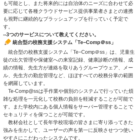
も可能とし、また将来的には自治体のニーズに合わせて必
要に応じて各種クラウドサービス提供事業者さまとの連携
も視野に継続的なブラッシュアップを行っていく予定で
す。
--3つのサービスについて教えてください。
統合型の校務支援システム「Te−Comp＠ss」
統合型の校務支援システム「Te−Comp＠ss」は、児童生
徒の出欠管理や保健室への来室記録、健康診断の情報、成
績の情報、先生方が連絡を取りあうグループウェア、メー
ル、先生方の勤怠管理など、ほぼすべての校務分掌の範囲
を網羅しています。
Te-Comp@ssは手作業や個別のシステムで行っていた煩
雑な処理を一元化して校務の負担を軽減することが可能で
す。また学校内にある個人情報をサーバー管理することで
セキュリティを保つことが可能です。
教材会社として長年学校現場の皆さまに寄り添ってきた
強みを生かして、ユーザーの声を第一に反映させつつ使い
やすさにこだわったシステムです。