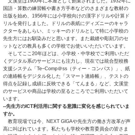
文溪堂は1900年に本屋として創業されました。1932年に
国語・算数の練習帳や書き方手本などのさまざまな教材の
出版を始め、1956年には小学校向けの漢字ドリルや計算ド
リルを発行しました。ドリルの表紙にディズニーのキャラ
クターをあしらい、ミッキーのドリルとして特に小学校の
先生方にはお馴染みだと思います。また裁縫や彫刻刀のセ
ットなどの教具も多くの学校でお使いいただいています。
そしてここ20年ほどは、小学校・中学校でご利用いただ
くデジタル系のサービスにも注力し、現在では統合型校務
支援システム「Te−Comp＠ss（ティー・コンパス）」、紙
の連絡帳をデジタル化した「スマート連絡帳」、テストの
得点を記録し成績に反映できる「てんまる」など、文溪堂
のサービスや商品は学校の至るところでご利用いただいて
います。
--先生方のICT利活用に関する意識に変化を感じられていま
すか。
教育現場では今、NEXT GIGAや先生方の働き方改革が声
高に叫ばれています。私たちも学校や教育委員会の皆さま