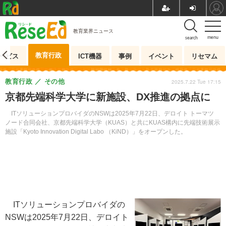
教育業界ニュース
menu
search
教育行政
ービス
ICT機器
事例
イベント
リセマム
教育行政
その他
2025.7.22 Tue 17:15
京都先端科学大学に新施設、DX推進の拠点に
ITソリューションプロバイダのNSWは2025年7月22日、デロイト トーマツ
ノード合同会社、京都先端科学大学（KUAS）と共にKUAS構内に先端技術展示
施設「Kyoto Innovation Digital Labo （KiND）」をオープンした。
ITソリューションプロバイダの
NSWは2025年7月22日、デロイト