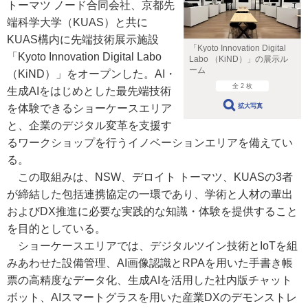
トーマツ ノード合同会社、京都先
端科学大学（KUAS）と共に
KUAS構内に先端技術展示施設
「Kyoto Innovation Digital
「Kyoto Innovation Digital Labo
Labo （KiND）」の展示ル
ーム
（KiND）」をオープンした。AI・
全 2 枚
生成AIをはじめとした最先端技術
拡大写真
を体験できるショーケースエリア
と、企業のデジタル変革を支援す
るワークショップを行うイノベーションエリアを備えてい
る。
この取組みは、NSW、デロイト トーマツ、KUASの3者
が締結した包括連携協定の一環であり、学術と人材の輩出
およびDX推進に必要な実践的な知識・体験を提供すること
を目的としている。
ショーケースエリアでは、デジタルツイン技術とIoTを組
みあわせた設備管理、AI画像認識とRPAを用いた手書き帳
票の高精度なデータ化、生成AIを活用した社内版チャット
ボット、AIスマートグラスを用いた産業DXのデモンストレ