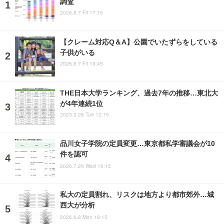
調査
2026.8.7 Fri 17:15
【クレーム対応Q＆A】公園でいたずらをしている
子供がいる
2026.8.7 Fri 19:45
THE日本大学ランキング、過去7年の推移…東北大
が4年連続1位
2023.3.28 Tue 12:15
品川女子学院の定員変更…東京都私学審議会が10
件を認可
2026.7.29 Wed 10:15
私大の定員割れ、リスクは地方より都市郊外…城
西大が分析
2026.6.8 Mon 18:15