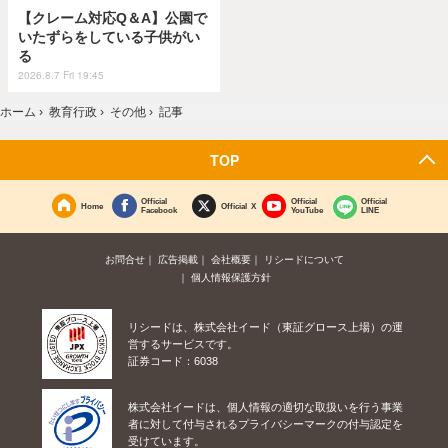
【クレーム対応Q＆A】公園で
いたずらをしている子供がい
る
2026.8.7 Fri 19:45
ホーム
›
教育行政
›
その他
›
記事
TOP
Official
Official
Official
Home
Official X
Facebook
YouTube
LINE
お問合せ
広告掲載
会社概要
リシードについて
個人情報保護方針
リシードは、株式会社イード（東証グロース上場）の運
営するサービスです。
証券コード：6038
株式会社イードは、個人情報の適切な取扱いを行う事業
者に対して付与されるプライバシーマークの付与認定を
受けています。