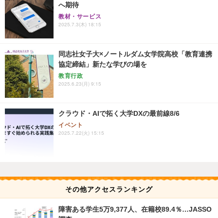
へ期待
教材・サービス
2025.7.3(木) 18:15
同志社女子大×ノートルダム女学院高校「教育連携
協定締結」新たな学びの場を
教育行政
2025.6.23(月) 9:15
クラウド・AIで拓く大学DXの最前線8/6
イベント
2025.7.22(火) 15:15
その他アクセスランキング
障害ある学生5万9,377人、在籍校89.4％…JASSO