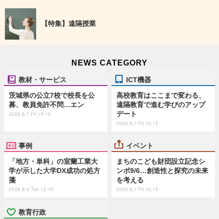
【特集】遠隔授業
NEWS CATEGORY
教材・サービス
ICT機器
茨城県の公立7校で校長を公
高校教育はここまで変わる、
募、教員免許不問…エン
遠隔教育で進む学びのアップ
デート
2026.8.7 Fri 19:15
2026.8.7 Fri 15:15
事例
イベント
「地方・単科」の室蘭工業大
まちのこども財団設立記念シ
学が示した大学DX成功の処方
ンポ9/6…創造性と探究の未来
箋
を考える
2026.8.4 Tue 12:15
2026.8.7 Fri 16:15
教育行政