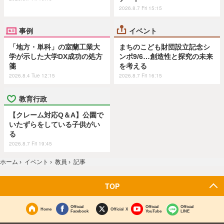
2026.8.7 Fri 15:15
事例
イベント
「地方・単科」の室蘭工業大
まちのこども財団設立記念シ
学が示した大学DX成功の処方
ンポ9/6…創造性と探究の未来
箋
を考える
2026.8.4 Tue 12:15
2026.8.7 Fri 16:15
教育行政
【クレーム対応Q＆A】公園で
いたずらをしている子供がい
る
2026.8.7 Fri 19:45
ホーム
›
イベント
›
教員
›
記事
TOP
Official
Official
Official
Home
Official X
Facebook
YouTube
LINE