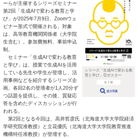
ーらが主催するシリーズセミナー
第2回「生成AIで変わる教育と学
び」が2025年7月9日、Zoomウェ
ビナー形式で開催される。対象
は、高等教育機関関係者（大学院
生含む）。参加費無料、事前申込
制。
セミナー「生成AIで変わる教育
と学び」は、授業で生成AIを活用
シリーズ「生成AIで変わる教
している先生や学生が登壇し、活
育と学び」②ポスター
用事例などを紹介するシリーズ企
全 1 枚
画。各回2名の登壇者が1人20分ず
拡大写真
つ話題を提供し、その後、質疑応
答を含めたディスカッションが行
われる。
第2回となる今回は、高井哲彦氏（北海道大学大学院経済
学研究院准教授）と立花優氏（北海道大学大学院教育推進
機構特任准教授）が登壇する。