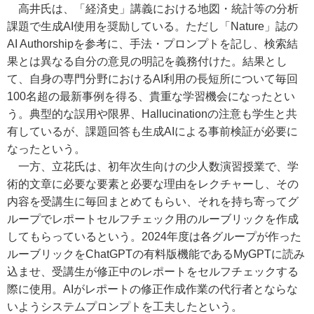
高井氏は、「経済史」講義における地図・統計等の分析
課題で生成AI使用を奨励している。ただし「Nature」誌の
AI Authorshipを参考に、手法・プロンプトを記し、検索結
果とは異なる自分の意見の明記を義務付けた。結果とし
て、自身の専門分野におけるAI利用の長短所について毎回
100名超の最新事例を得る、貴重な学習機会になったとい
う。典型的な誤用や限界、Hallucinationの注意も学生と共
有しているが、課題回答も生成AIによる事前検証が必要に
なったという。
一方、立花氏は、初年次生向けの少人数演習授業で、学
術的文章に必要な要素と必要な理由をレクチャーし、その
内容を受講生に毎回まとめてもらい、それを持ち寄ってグ
ループでレポートセルフチェック用のルーブリックを作成
してもらっているという。2024年度は各グループが作った
ルーブリックをChatGPTの有料版機能であるMyGPTに読み
込ませ、受講生が修正中のレポートをセルフチェックする
際に使用。AIがレポートの修正作成作業の代行者とならな
いようシステムプロンプトを工夫したという。