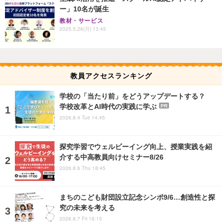
ー」10名が誕生
教材・サービス
2025.5.26(月) 13:45
教員アクセスランキング
学校の「当たり前」をどうアップデートする？
学校改革とAI時代の実践に学ぶ
PR
2026.8.4 Tue 14:45
探究学習でウェルビーイング向上、授業実践を紹
介する中高教員向けセミナー8/26
2026.8.6 Thu 18:45
まちのこども財団設立記念シンポ9/6…創造性と探
究の未来を考える
2026.8.7 Fri 16:15