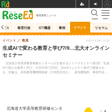
教育業界ニュース
menu
search
イベント
ービス
教育行政
ICT機器
事例
リセマム
イベント
教員
2025.6.9 Mon 15:25
生成AIで変わる教育と学び7/9…北大オンライン
セミナー
北海道大学高等教育研修センターらが主催するシリーズセミナー第2回「生成
AIで変わる教育と学び」が2025年7月9日、Zoomウェビナー形式で開催され
る。対象は、高等教育機関関係者（大学院生含む）。参加費無料、事前申込
制。
北海道大学高等教育研修センタ