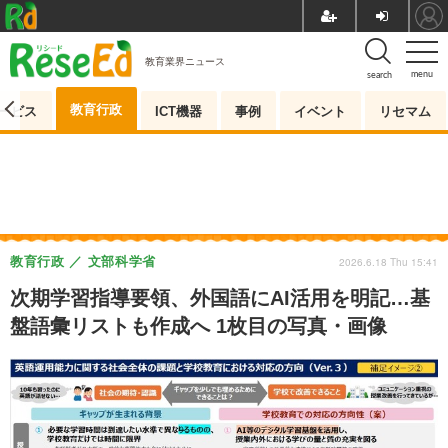
教育業界ニュース
menu
search
教育行政
ービス
ICT機器
事例
イベント
リセマム
教育行政
文部科学省
2026.6.18 Thu 15:41
次期学習指導要領、外国語にAI活用を明記…基
盤語彙リストも作成へ 1枚目の写真・画像