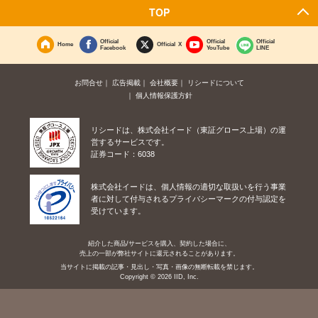
TOP
Official
Official
Official
Home
Official X
Facebook
YouTube
LINE
お問合せ
広告掲載
会社概要
リシードについて
個人情報保護方針
リシードは、株式会社イード（東証グロース上場）の運
営するサービスです。
証券コード：6038
株式会社イードは、個人情報の適切な取扱いを行う事業
者に対して付与されるプライバシーマークの付与認定を
受けています。
紹介した商品/サービスを購入、契約した場合に、
売上の一部が弊社サイトに還元されることがあります。
当サイトに掲載の記事・見出し・写真・画像の無断転載を禁じます。
Copyright © 2026 IID, Inc.