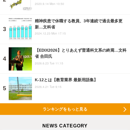
2020.9.14 Mon 10:50
精神疾患で休職する教員、3年連続で過去最多更
新…文科省
2024.12.23 Mon 17:15
【EDIX2026】とりあえず普通科文系の終焉…文科
省 合田氏
2026.6.23 Tue 11:15
K-12とは【教育業界 最新用語集】
2026.4.21 Tue 9:15
ランキングをもっと見る
NEWS CATEGORY