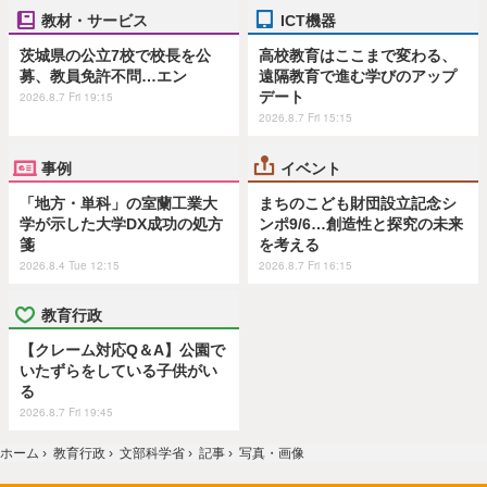
教材・サービス
ICT機器
茨城県の公立7校で校長を公
高校教育はここまで変わる、
募、教員免許不問…エン
遠隔教育で進む学びのアップ
デート
2026.8.7 Fri 19:15
2026.8.7 Fri 15:15
事例
イベント
「地方・単科」の室蘭工業大
まちのこども財団設立記念シ
学が示した大学DX成功の処方
ンポ9/6…創造性と探究の未来
箋
を考える
2026.8.4 Tue 12:15
2026.8.7 Fri 16:15
教育行政
【クレーム対応Q＆A】公園で
いたずらをしている子供がい
る
2026.8.7 Fri 19:45
ホーム
›
教育行政
›
文部科学省
›
記事
›
写真・画像