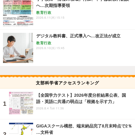
へ…次期指導要領
教育行政
2026.6.11(木) 15:15
デジタル教科書、正式導入へ…改正法が成立
教育行政
2026.6.10(水) 15:45
文部科学省アクセスランキング
【全国学力テスト】2026年度分析結果公表、国
語・英語に共通の弱点は「根拠を示す力」
2026.8.4 Tue 11:36
GIGAスクール構想、端末納品完了8月末時点で2％
…文科省