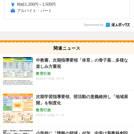
時給1,200円～1,500円
アルバイト・パート
Sponsored by
関連ニュース
中教審、次期指導要領「体育」の骨子案…多様な
楽しみ方重視
教育行政
2026.6.12(金) 12:15
次期学習指導要領、部活動の意義維持し「地域展
開」を制度化
教育行政
2026.6.12(金) 11:15
小学校に「情報の領域」付加、中学は新教科創設