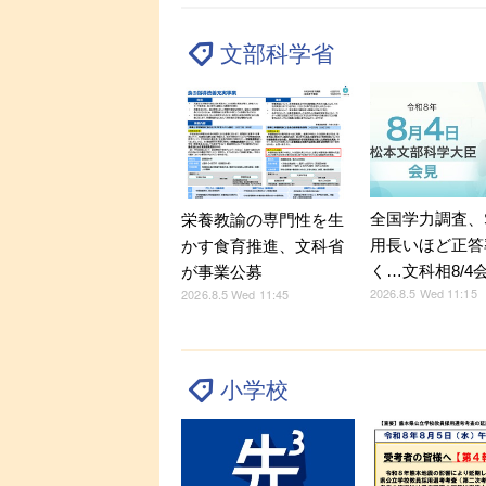
文部科学省
全国学力調査、
栄養教諭の専門性を生
用長いほど正答
かす食育推進、文科省
く…文科相8/4
が事業公募
2026.8.5 Wed 11:15
2026.8.5 Wed 11:45
小学校