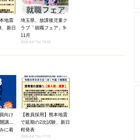
本地震
埼玉県、放課後児童ク
験、新日
ラブ「就職フェア」9-
11月
2026.8.6 Thu 16:45
員向け
【教員採用】熊本地震
月開講…
で延期の2次試験、新日
みに着
程発表
2026.8.6 Thu 17:15