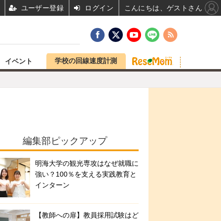
ユーザー登録
ログイン
こんにちは、ゲストさん
学校の回線速度計測
イベント
編集部ピックアップ
明海大学の観光専攻はなぜ就職に
強い？100％を支える実践教育と
インターン
【教師への扉】教員採用試験はど