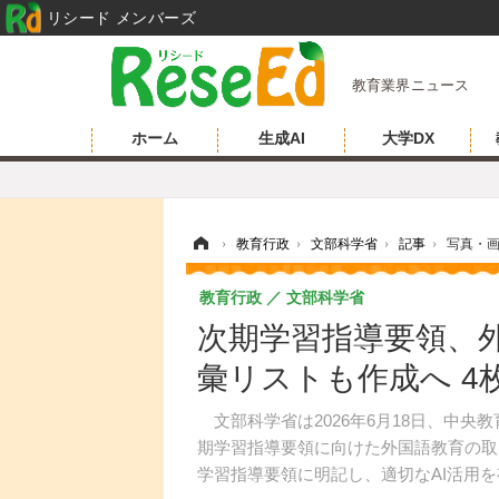
リシード メンバーズ
教育業界ニュース
ホーム
生成AI
大学DX
ホーム
›
教育行政
›
文部科学省
›
記事
›
写真・
教育行政
文部科学省
次期学習指導要領、外
彙リストも作成へ 4
文部科学省は2026年6月18日、中央
期学習指導要領に向けた外国語教育の取
学習指導要領に明記し、適切なAI活用