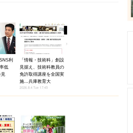
SNS利
「情報・技術科」創設
率低
見据え、技術科教員の
会見
免許取得講座を全国実
施…兵庫教育大
2026.8.4 Tue 17:45