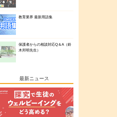
教育業界 最新用語集
保護者からの相談対応Q＆A（鈴
木邦明先生）
最新ニュース