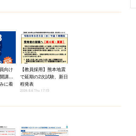
員向け
【教員採用】熊本地震
月開講…
で延期の2次試験、新日
みに着
程発表
2026.8.6 Thu 17:15