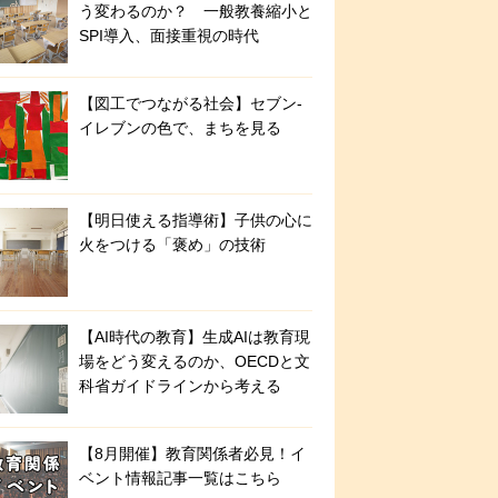
う変わるのか？ 一般教養縮小と
SPI導入、面接重視の時代
【図工でつながる社会】セブン‐
イレブンの色で、まちを見る
【明日使える指導術】子供の心に
火をつける「褒め」の技術
【AI時代の教育】生成AIは教育現
場をどう変えるのか、OECDと文
科省ガイドラインから考える
【8月開催】教育関係者必見！イ
ベント情報記事一覧はこちら