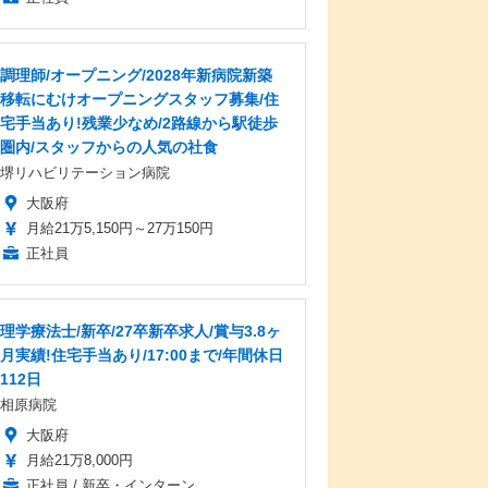
調理師/オープニング/2028年新病院新築
移転にむけオープニングスタッフ募集/住
宅手当あり!残業少なめ/2路線から駅徒歩
圏内/スタッフからの人気の社食
堺リハビリテーション病院
大阪府
月給21万5,150円～27万150円
正社員
理学療法士/新卒/27卒新卒求人/賞与3.8ヶ
月実績!住宅手当あり/17:00まで/年間休日
112日
相原病院
大阪府
月給21万8,000円
正社員 / 新卒・インターン