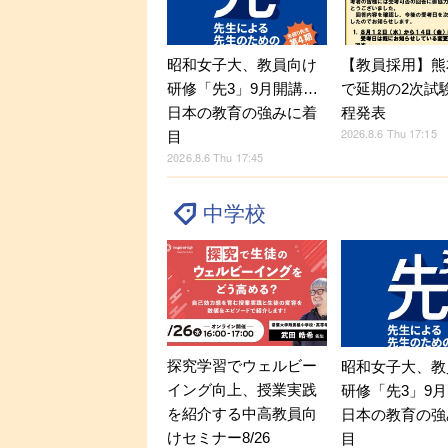
昭和女子大、教員向け
【教員採用】熊
研修「先3」9月開講…
で延期の2次試
日本の教育の強みに着
程発表
2026.8.6 Thu 17:15
目
2026.8.6 Thu 17:45
中学校
探究学習でウェルビー
昭和女子大、教
イング向上、授業実践
研修「先3」9
を紹介する中高教員向
日本の教育の強
けセミナー8/26
目