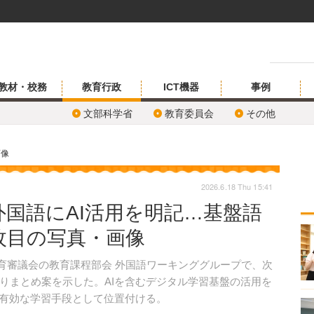
教材・校務
教育行政
ICT機器
事例
文部科学省
教育委員会
その他
画像
2026.6.18 Thu 15:41
国語にAI活用を明記…基盤語
枚目の写真・画像
教育審議会の教育課程部会 外国語ワーキンググループで、次
りまとめ案を示した。AIを含むデジタル学習基盤の活用を
を有効な学習手段として位置付ける。