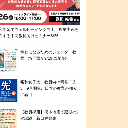
究学習でウェルビーイング向上、授業実践を
介する中高教員向けセミナー8/26
幸せになるためのジェンダー教
育、埼玉県が9/19に講演会
昭和女子大、教員向け研修「先
3」9月開講…日本の教育の強み
に着目
【教員採用】熊本地震で延期の2
次試験、新日程発表