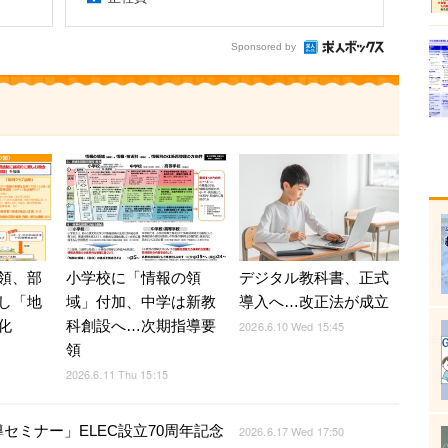
Sponsored by
領、部
デジタル教科書、正式
小学校に「情報の領
し「地
導入へ…改正法が成立
域」付加、中学は新教
化
科創設へ…次期指導要
2026.6.10 Wed 15:45
領
2026.6.11 Thu 15:15
ミナー」ELEC設立70周年記念
2026.6.17 Wed 17:50