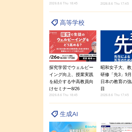
2026.8.6 Thu 18:45
2026.8.6 Thu 17:45
高等学校
探究学習でウェルビー
昭和女子大、教
イング向上、授業実践
研修「先3」9
を紹介する中高教員向
日本の教育の強
けセミナー8/26
目
2026.8.6 Thu 18:45
2026.8.6 Thu 17:45
生成AI