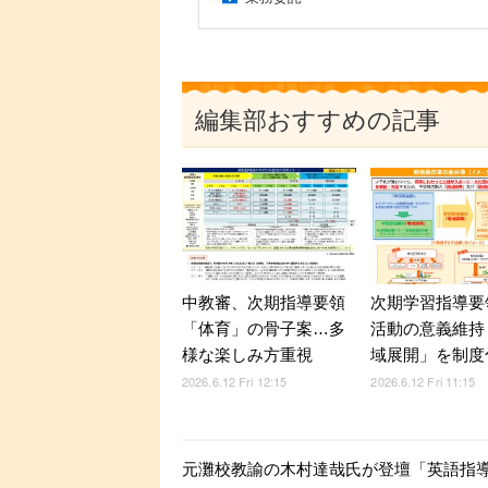
編集部おすすめの記事
中教審、次期指導要領
次期学習指導要
「体育」の骨子案…多
活動の意義維持
様な楽しみ方重視
域展開」を制度
2026.6.12 Fri 12:15
2026.6.12 Fri 11:15
元灘校教諭の木村達哉氏が登壇「英語指導セ