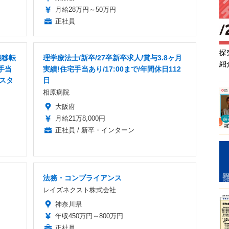
月給28万円～50万円
正社員
探
築移転
理学療法士/新卒/27卒新卒求人/賞与3.8ヶ月
紹
手当
実績!住宅手当あり/17:00まで/年間休日112
/スタ
日
相原病院
大阪府
月給21万8,000円
正社員 / 新卒・インターン
法務・コンプライアンス
レイズネクスト株式会社
神奈川県
年収450万円～800万円
正社員