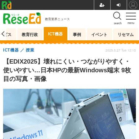
教育業界ニュース
menu
search
ICT機器
ービス
教育行政
事例
イベント
リセマム
ICT機器
授業
2025.5.27 Tue 12:15
【EDIX2025】壊れにくい・つながりやすく・
使いやすい…日本HPの最新Windows端末 9枚
目の写真・画像