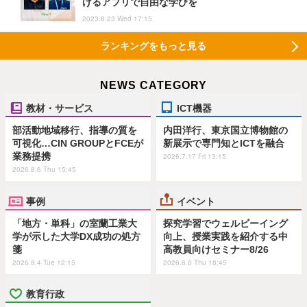
げるアプリで自由な学びを
2023.8.23 Wed 17:15
ランキングをもっと見る
NEWS CATEGORY
教材・サービス
ICT機器
部活動地域移行、指導の質を
内田洋行、東京国立博物館の
可視化…CIN GROUPとFCEが
新展示で専門知とICTを融合
業務提携
2026.7.17 Fri 13:15
2026.8.6 Thu 15:45
事例
イベント
「地方・単科」の室蘭工業大
探究学習でウェルビーイング
学が示した大学DX成功の処方
向上、授業実践を紹介する中
箋
高教員向けセミナー8/26
2026.8.4 Tue 12:15
2026.8.6 Thu 18:45
教育行政