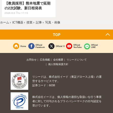
【教員採用】熊本地震で延期
の2次試験、新日程発表
2026.8.6 Thu 17:15
ホーム
›
ICT機器
›
授業
›
記事
›
写真・画像
TOP
Official
Official
Official
Home
Official X
Facebook
YouTube
LINE
お問合せ
広告掲載
会社概要
リシードについて
個人情報保護方針
リシードは、株式会社イード（東証グロース上場）の運
営するサービスです。
証券コード：6038
株式会社イードは、個人情報の適切な取扱いを行う事業
者に対して付与されるプライバシーマークの付与認定を
受けています。