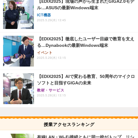
【EDIX2025】現場の声から生まれたGIGA2.0モデ
ル…ASUSの最新Windows端末
ICT機器
2025.5.29(木) 13:45
【EDIX2025】徹底したユーザー目線で教育を支え
る…Dynabookの最新Windows端末
イベント
2025.5.29(木) 13:15
【EDIX2025】AIで変わる教育、50周年のマイクロ
ソフトと目指すGIGAの未来
教材・サービス
2025.5.28(水) 13:15
授業アクセスランキング
有線LAN・Wi‑Fi接続ともに同一校がトップ…リシ