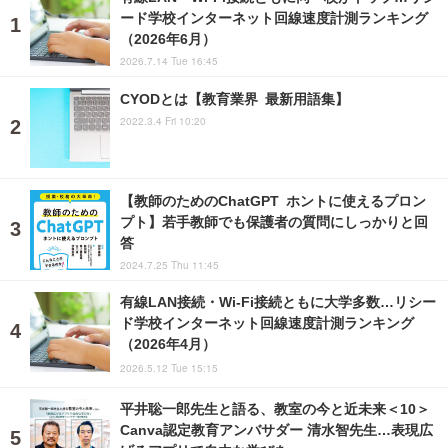
ード学校インターネット回線速度計測ランキング
（2026年6月）
2026.7.14 Tue 16:45
CYODとは【教育業界 最新用語集】
2022.3.4 Fri 10:20
【教師のためのChatGPT ホントに使えるプロン
プト】若手教師でも保護者の質問にしっかりと回
答
2024.7.25 Thu 11:45
有線LAN接続・Wi-Fi接続ともに大学多数…リシー
ド学校インターネット回線速度計測ランキング
（2026年4月）
2026.5.12 Tue 15:15
平井聡一郎先生と語る、教室の今と近未来＜10＞
Canva認定教育アンバサダー 清水智先生…表現広