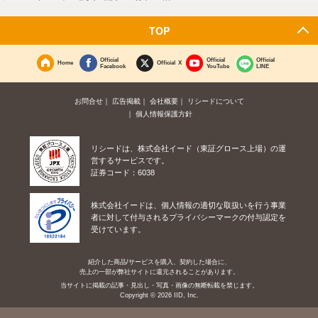
TOP
Official
Official
Official
Home
Official X
Facebook
YouTube
LINE
お問合せ
広告掲載
会社概要
リシードについて
個人情報保護方針
リシードは、株式会社イード（東証グロース上場）の運
営するサービスです。
証券コード：6038
株式会社イードは、個人情報の適切な取扱いを行う事業
者に対して付与されるプライバシーマークの付与認定を
受けています。
紹介した商品/サービスを購入、契約した場合に、
売上の一部が弊社サイトに還元されることがあります。
当サイトに掲載の記事・見出し・写真・画像の無断転載を禁じます。
Copyright © 2026 IID, Inc.