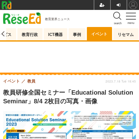
教育業界ニュース
menu
search
イベント
ービス
教育行政
ICT機器
事例
リセマム
イベント
教員
2023.7.18 Tue 18:45
教員研修全国セミナー「Educational Solution
Seminar」8/4 2枚目の写真・画像