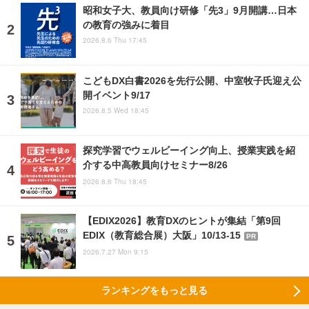
昭和女子大、教員向け研修「先3」9月開講…日本
の教育の強みに着目
2026.8.6 Thu 17:45
こどもDX白書2026を先行公開、中室牧子氏迎え公
開イベント9/17
2026.8.5 Wed 18:45
探究学習でウェルビーイング向上、授業実践を紹
介する中高教員向けセミナー8/26
2026.8.6 Thu 18:45
【EDIX2026】教育DXのヒントが集結「第9回
EDIX（教育総合展）大阪」10/13-15
PR
2026.7.27 Mon 9:15
ランキングをもっと見る