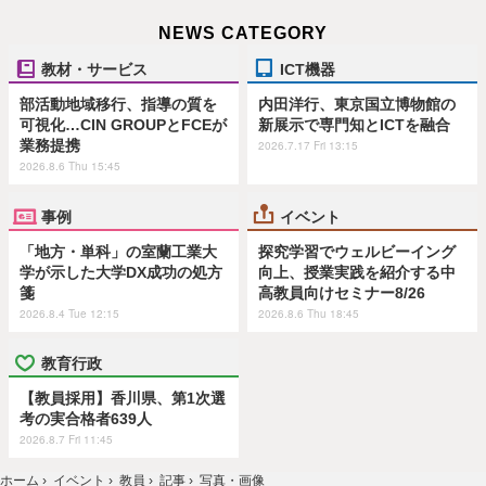
NEWS CATEGORY
教材・サービス
ICT機器
部活動地域移行、指導の質を
内田洋行、東京国立博物館の
可視化…CIN GROUPとFCEが
新展示で専門知とICTを融合
業務提携
2026.7.17 Fri 13:15
2026.8.6 Thu 15:45
事例
イベント
「地方・単科」の室蘭工業大
探究学習でウェルビーイング
学が示した大学DX成功の処方
向上、授業実践を紹介する中
箋
高教員向けセミナー8/26
2026.8.4 Tue 12:15
2026.8.6 Thu 18:45
教育行政
【教員採用】香川県、第1次選
考の実合格者639人
2026.8.7 Fri 11:45
ホーム
›
イベント
›
教員
›
記事
›
写真・画像