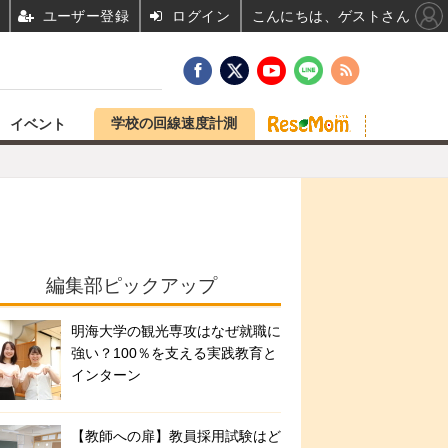
ユーザー登録
ログイン
こんにちは、ゲストさん
学校の回線速度計測
イベント
編集部ピックアップ
明海大学の観光専攻はなぜ就職に
強い？100％を支える実践教育と
インターン
【教師への扉】教員採用試験はど