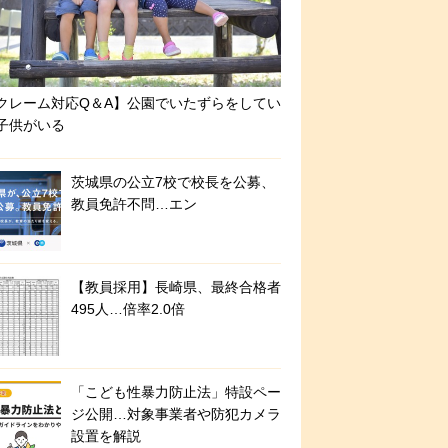
クレーム対応Q＆A】公園でいたずらをしてい
子供がいる
茨城県の公立7校で校長を公募、
教員免許不問…エン
【教員採用】長崎県、最終合格者
495人…倍率2.0倍
「こども性暴力防止法」特設ペー
ジ公開…対象事業者や防犯カメラ
設置を解説