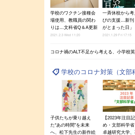
学校のワクチン接種会
一斉休校から考
場使用、教職員の関わ
びの支援…新刊
りは…文科省Q＆A更新
がとまった日」
2021.2.3 Wed 11:20
2021.1.29 Fri 17:15
コロナ禍のALT不足から考える、小学校
学校のコロナ対策（文部
子供たちが乗り越え
【2023年注目
た“あの時間”を未来
め・文部科学省
へ、松下先生の新作絵
卓越研究大学、