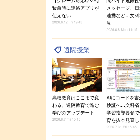
【クレーム対応Q＆A】
闇バイト危険性
緊急時に連絡アプリが
メッセージ、日
使えない
連携など…文科相
2026.6.12 Fri 19:45
見
2026.6.8 Mon 11:15
遠隔授業
高校教育はここまで変
AIにコードを
わる、遠隔教育で進む
検証へ…文科省
学びのアップデート
学習指導要領で
2026.8.7 Fri 15:15
育を抜本見直し
2026.7.31 Fri 15:45