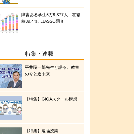
障害ある学生5万9,377人、在籍
校89.4％…JASSO調査
特集・連載
平井聡一郎先生と語る、教室
の今と近未来
【特集】GIGAスクール構想
【特集】遠隔授業