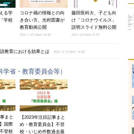
コロナ禍の情報との向
藤田医科大、子ども向
える学
き合い方、光村図書が
け「コロナウイルス」
「学校
教育動画公開
説明スライド無料公開
2021.1.27 Wed 16:20
2021.2.8 Mon 9:15
英語教育における効果とは
2021.2.15 Mon 14:50
科学省・教育委員会等）
記事まと
【2023年注目記事まと
】国際
め・教育委員会】不登
不登校
校・いじめ件数過去最