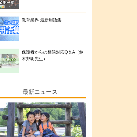
教育業界 最新用語集
保護者からの相談対応Q＆A（鈴
木邦明先生）
最新ニュース