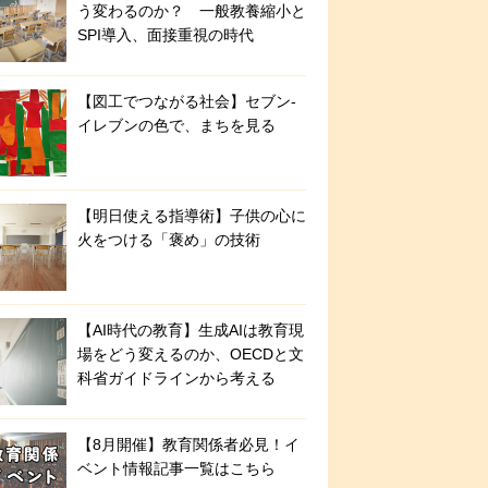
う変わるのか？ 一般教養縮小と
SPI導入、面接重視の時代
【図工でつながる社会】セブン‐
イレブンの色で、まちを見る
【明日使える指導術】子供の心に
火をつける「褒め」の技術
【AI時代の教育】生成AIは教育現
場をどう変えるのか、OECDと文
科省ガイドラインから考える
【8月開催】教育関係者必見！イ
ベント情報記事一覧はこちら