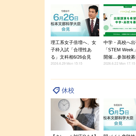
理工系女子倍増へ、女
中学・高校へ出
子枠入試「合理性あ
「STEM Week
る」文科相6/26会見
開催…参加校募
2026.6.29 Mon 15:15
2026.6.22 Mon 17:15
休校