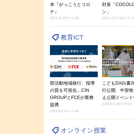
本『がっこうとコロ
対策「COCOL
ナ』
ン」
2025.12.26 Fri 9:45
2023.12.31 Sun 13:1
教育ICT
部活動地域移行、指導
こどもDX白書2
の質を可視化…CIN
行公開、中室牧
GROUPとFCEが業務
え公開イベント9
2026.8.5 Wed 18:45
提携
2026.8.6 Thu 15:45
オンライン授業