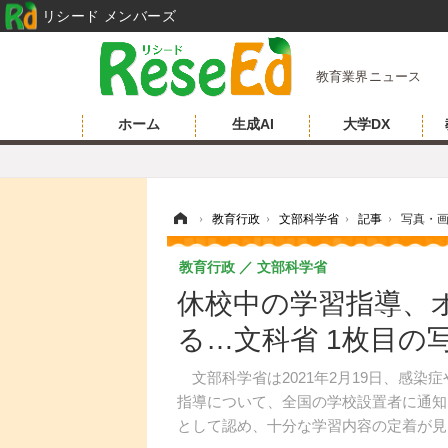
リシード メンバーズ
教育業界ニュース
ホーム
生成AI
大学DX
ホーム
›
教育行政
›
文部科学省
›
記事
›
写真・
教育行政
文部科学省
休校中の学習指導、
る…文科省 1枚目の
文部科学省は2021年2月19日、感染
指導について、全国の学校設置者に通知
として認め、十分な学習内容の定着が見