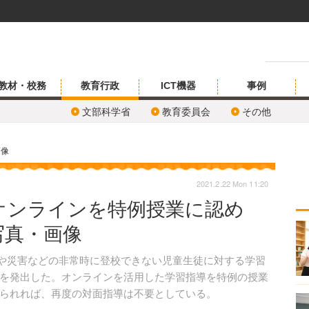
教材・校務
教育行政
ICT機器
事例
文部科学省
教育委員会
その他
画像
2021.2.22 Mon 11:20
オンラインを特例授業に認め
写真・画像
症や災害などの非常時に登校できない児童生徒に対する学習
を発出した。オンラインを活用した学習指導を特例の授業
られれば、再度の対面指導は不要としている。