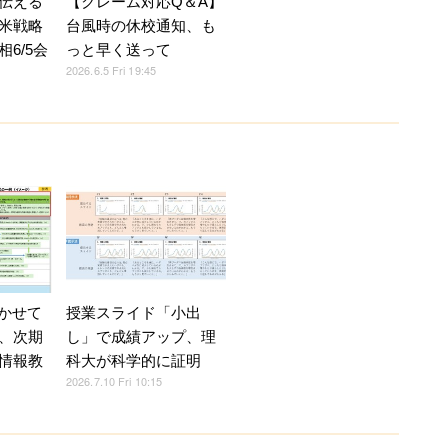
伝える
【クレーム対応Q＆A】
米戦略
台風時の休校通知、も
6/5会
っと早く送って
2026.6.5 Fri 19:45
授業スライド「小出
書かせて
し」で成績アップ、理
、次期
科大が科学的に証明
情報教
2026.7.10 Fri 10:15