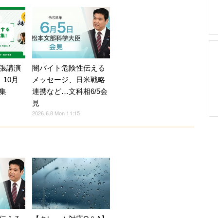
張講演
闇バイト危険性伝える
」10月
メッセージ、日米戦略
集
連携など…文科相6/5会
見
2026.6.8 Mon 11:15