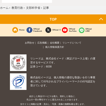
ホーム
›
教育行政
›
文部科学省
›
記事
TOP
Official
Official
Official
Home
Official X
Facebook
YouTube
LINE
お問合せ
広告掲載
会社概要
リシードについて
個人情報保護方針
リシードは、株式会社イード（東証グロース上場）の運
営するサービスです。
証券コード：6038
株式会社イードは、個人情報の適切な取扱いを行う事業
者に対して付与されるプライバシーマークの付与認定を
受けています。
紹介した商品/サービスを購入、契約した場合に、
売上の一部が弊社サイトに還元されることがあります。
当サイトに掲載の記事・見出し・写真・画像の無断転載を禁じます。