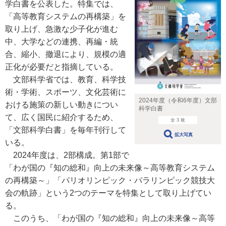
学白書を公表した。特集では、
「高等教育システムの再構築」を
取り上げ、急激な少子化が進む
中、大学などの連携、再編・統
合、縮小、撤退により、規模の適
正化が必要だと指摘している。
文部科学省では、教育、科学技
術・学術、スポーツ、文化芸術に
2024年度（令和6年度）文部
おける施策の新しい動きについ
科学白書
て、広く国民に紹介するため、
全 3 枚
「文部科学白書」を毎年刊行して
拡大写真
いる。
2024年度は、2部構成。第1部で
「わが国の『知の総和』向上の未来像～高等教育システム
の再構築～」「パリオリンピック・パラリンピック競技大
会の軌跡」という2つのテーマを特集として取り上げてい
る。
このうち、「わが国の『知の総和』向上の未来像～高等