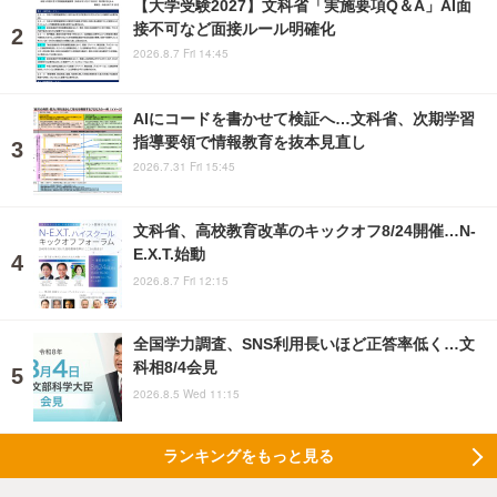
【大学受験2027】文科省「実施要項Q＆A」AI面
接不可など面接ルール明確化
2026.8.7 Fri 14:45
AIにコードを書かせて検証へ…文科省、次期学習
指導要領で情報教育を抜本見直し
2026.7.31 Fri 15:45
文科省、高校教育改革のキックオフ8/24開催…N-
E.X.T.始動
2026.8.7 Fri 12:15
全国学力調査、SNS利用長いほど正答率低く…文
科相8/4会見
2026.8.5 Wed 11:15
ランキングをもっと見る