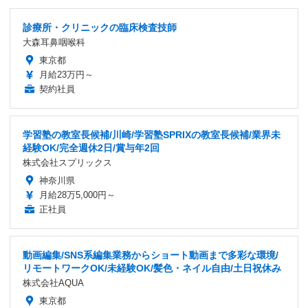
診療所・クリニックの臨床検査技師
大森耳鼻咽喉科
東京都
月給23万円～
契約社員
学習塾の教室長候補/川崎/学習塾SPRIXの教室長候補/業界未
経験OK/完全週休2日/賞与年2回
株式会社スプリックス
神奈川県
月給28万5,000円～
正社員
動画編集/SNS系編集業務からショート動画まで多彩な環境/
リモートワークOK/未経験OK/髪色・ネイル自由/土日祝休み
株式会社AQUA
東京都