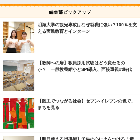
編集部ピックアップ
明海大学の観光専攻はなぜ就職に強い？100％を支
える実践教育とインターン
【教師への扉】教員採用試験はどう変わるの
か？ 一般教養縮小とSPI導入、面接重視の時代
【図工でつながる社会】セブン‐イレブンの色で、
まちを見る
【明日使える指導術】子供の心に火をつける「褒