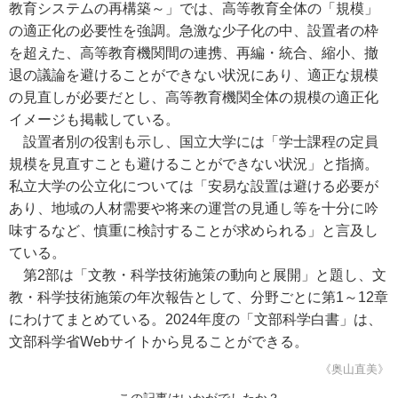
教育システムの再構築～」では、高等教育全体の「規模」
の適正化の必要性を強調。急激な少子化の中、設置者の枠
を超えた、高等教育機関間の連携、再編・統合、縮小、撤
退の議論を避けることができない状況にあり、適正な規模
の見直しが必要だとし、高等教育機関全体の規模の適正化
イメージも掲載している。
設置者別の役割も示し、国立大学には「学士課程の定員
規模を見直すことも避けることができない状況」と指摘。
私立大学の公立化については「安易な設置は避ける必要が
あり、地域の人材需要や将来の運営の見通し等を十分に吟
味するなど、慎重に検討することが求められる」と言及し
ている。
第2部は「文教・科学技術施策の動向と展開」と題し、文
教・科学技術施策の年次報告として、分野ごとに第1～12章
にわけてまとめている。2024年度の「文部科学白書」は、
文部科学省Webサイトから見ることができる。
《奥山直美》