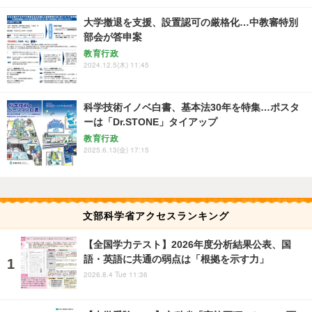
大学撤退を支援、設置認可の厳格化…中教審特別
部会が答申案
教育行政
2024.12.5(木) 11:45
科学技術イノベ白書、基本法30年を特集…ポスタ
ーは「Dr.STONE」タイアップ
教育行政
2025.6.13(金) 17:15
文部科学省アクセスランキング
【全国学力テスト】2026年度分析結果公表、国
語・英語に共通の弱点は「根拠を示す力」
2026.8.4 Tue 11:36