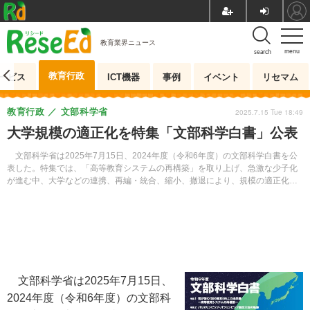
教育業界ニュース
menu
search
教育行政
ービス
ICT機器
事例
イベント
リセマム
教育行政
文部科学省
2025.7.15 Tue 18:49
大学規模の適正化を特集「文部科学白書」公表
文部科学省は2025年7月15日、2024年度（令和6年度）の文部科学白書を公
表した。特集では、「高等教育システムの再構築」を取り上げ、急激な少子化
が進む中、大学などの連携、再編・統合、縮小、撤退により、規模の適正化が
必要だと指摘している。
文部科学省は2025年7月15日、
2024年度（令和6年度）の文部科