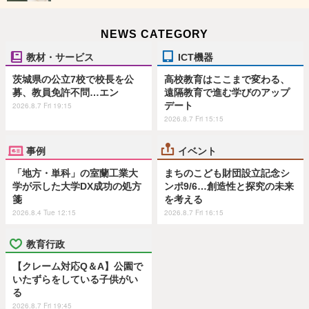
NEWS CATEGORY
教材・サービス
ICT機器
茨城県の公立7校で校長を公
高校教育はここまで変わる、
募、教員免許不問…エン
遠隔教育で進む学びのアップ
デート
2026.8.7 Fri 19:15
2026.8.7 Fri 15:15
事例
イベント
「地方・単科」の室蘭工業大
まちのこども財団設立記念シ
学が示した大学DX成功の処方
ンポ9/6…創造性と探究の未来
箋
を考える
2026.8.4 Tue 12:15
2026.8.7 Fri 16:15
教育行政
【クレーム対応Q＆A】公園で
いたずらをしている子供がい
る
2026.8.7 Fri 19:45