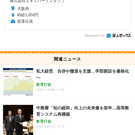
株式会社エキスパートスタッフ
大阪府
時給1,650円
派遣社員
Sponsored by
関連ニュース
私大経営、合併や撤退を支援…学部新設を厳格化
へ
教育行政
2025.4.25(金) 11:45
中教審「知の総和」向上の未来像を答申…高等教
育システム再構築
教育行政
2025.2.25(火) 13:15