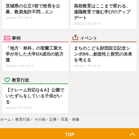
茨城県の公立7校で校長を公
高校教育はここまで変わる、
募、教員免許不問…エン
遠隔教育で進む学びのアップ
デート
2026.8.7 Fri 19:15
2026.8.7 Fri 15:15
事例
イベント
「地方・単科」の室蘭工業大
まちのこども財団設立記念シ
学が示した大学DX成功の処方
ンポ9/6…創造性と探究の未来
箋
を考える
2026.8.4 Tue 12:15
2026.8.7 Fri 16:15
教育行政
【クレーム対応Q＆A】公園で
いたずらをしている子供がい
る
2026.8.7 Fri 19:45
ホーム
›
教育行政
›
その他
›
記事
›
写真・画像
TOP