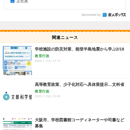
正社員
Sponsored by
関連ニュース
学校施設の防災対策、能登半島地震から学ぶ2/18
教育行政
2025.1.7(火) 14:15
高等教育政策、少子化対応へ具体策提示…文科省
教育行政
2025.1.7(火) 10:45
大阪市、学校図書館コーディネーターや司書など
募集