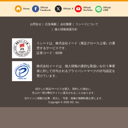
Official
Official
Official
Home
Official X
Facebook
YouTube
LINE
お問合せ
広告掲載
会社概要
リシードについて
個人情報保護方針
リシードは、株式会社イード（東証グロース上場）の運
営するサービスです。
証券コード：6038
株式会社イードは、個人情報の適切な取扱いを行う事業
者に対して付与されるプライバシーマークの付与認定を
受けています。
紹介した商品/サービスを購入、契約した場合に、
売上の一部が弊社サイトに還元されることがあります。
当サイトに掲載の記事・見出し・写真・画像の無断転載を禁じます。
Copyright © 2026 IID, Inc.