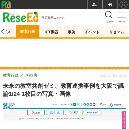
教育業界ニュース
menu
search
教育行政
ービス
ICT機器
事例
イベント
リセマム
教育行政
その他
2025.1.7 Tue 15:15
未来の教室共創ゼミ、教育連携事例を大阪で議
論1/24 1枚目の写真・画像