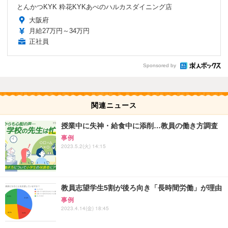
とんかつKYK 粋花KYKあべのハルカスダイニング店
大阪府
月給27万円～34万円
正社員
Sponsored by
関連ニュース
授業中に失神・給食中に添削…教員の働き方調査
事例
2023.5.2(火) 14:15
教員志望学生5割が後ろ向き「長時間労働」が理由
事例
2023.4.14(金) 18:45