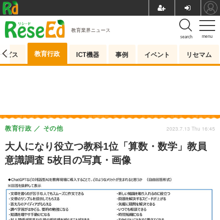
教育業界ニュース
menu
search
教育行政
ービス
ICT機器
事例
イベント
リセマム
教育行政
その他
2023.7.13 Thu 16:45
大人になり役立つ教科1位「算数・数学」教員
意識調査 5枚目の写真・画像