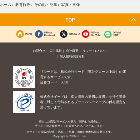
ホーム
›
教育行政
›
その他
›
記事
›
写真・画像
TOP
Official
Official
Official
Home
Official X
Facebook
YouTube
LINE
お問合せ
広告掲載
会社概要
リシードについて
個人情報保護方針
リシードは、株式会社イード（東証グロース上場）の運
営するサービスです。
証券コード：6038
株式会社イードは、個人情報の適切な取扱いを行う事業
者に対して付与されるプライバシーマークの付与認定を
受けています。
紹介した商品/サービスを購入、契約した場合に、
売上の一部が弊社サイトに還元されることがあります。
当サイトに掲載の記事・見出し・写真・画像の無断転載を禁じます。
Copyright © 2026 IID, Inc.