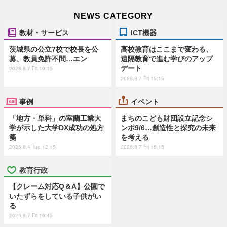
NEWS CATEGORY
教材・サービス
ICT機器
茨城県の公立7校で校長を公
高校教育はここまで変わる、
募、教員免許不問…エン
遠隔教育で進む学びのアップ
デート
2026.8.7 Fri 19:15
2026.8.7 Fri 15:15
事例
イベント
「地方・単科」の室蘭工業大
まちのこども財団設立記念シ
学が示した大学DX成功の処方
ンポ9/6…創造性と探究の未来
箋
を考える
2026.8.4 Tue 12:15
2026.8.7 Fri 16:15
教育行政
【クレーム対応Q＆A】公園で
いたずらをしている子供がい
る
2026.8.7 Fri 19:45