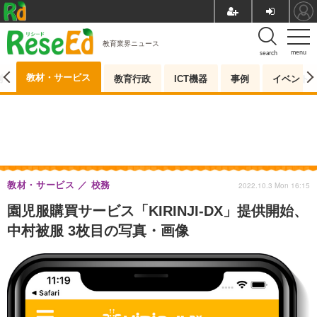
教育業界ニュース
menu
search
教材・サービス
測
教育行政
ICT機器
事例
イベント
教材・サービス
校務
2022.10.3 Mon 16:15
園児服購買サービス「KIRINJI-DX」提供開始、
中村被服 3枚目の写真・画像