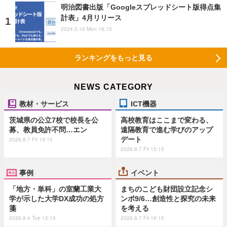
明治図書出版「Googleスプレッドシート版得点集
計表」4月リリース
2024.3.18 Mon 18:15
ランキングをもっと見る
NEWS CATEGORY
教材・サービス
ICT機器
茨城県の公立7校で校長を公
高校教育はここまで変わる、
募、教員免許不問…エン
遠隔教育で進む学びのアップ
デート
2026.8.7 Fri 19:15
2026.8.7 Fri 15:15
事例
イベント
「地方・単科」の室蘭工業大
まちのこども財団設立記念シ
学が示した大学DX成功の処方
ンポ9/6…創造性と探究の未来
箋
を考える
2026.8.4 Tue 12:15
2026.8.7 Fri 16:15