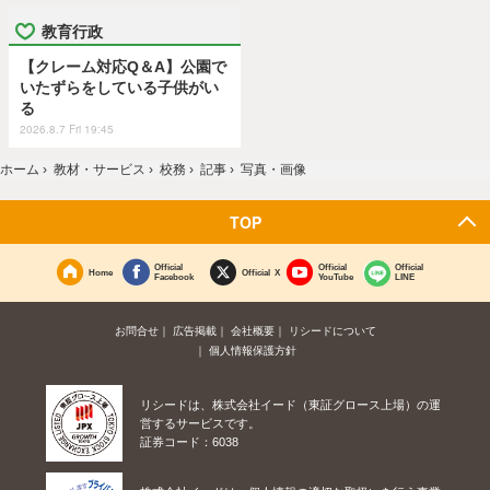
教育行政
【クレーム対応Q＆A】公園で
いたずらをしている子供がい
る
2026.8.7 Fri 19:45
ホーム
›
教材・サービス
›
校務
›
記事
›
写真・画像
TOP
Official
Official
Official
Home
Official X
Facebook
YouTube
LINE
お問合せ
広告掲載
会社概要
リシードについて
個人情報保護方針
リシードは、株式会社イード（東証グロース上場）の運
営するサービスです。
証券コード：6038