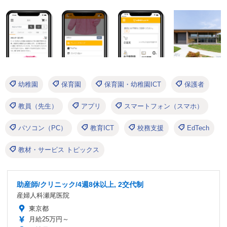
幼稚園
保育園
保育園・幼稚園ICT
保護者
教員（先生）
アプリ
スマートフォン（スマホ）
パソコン（PC）
教育ICT
校務支援
EdTech
教材・サービス トピックス
助産師/クリニック/4週8休以上, 2交代制
産婦人科瀬尾医院
東京都
月給25万円～