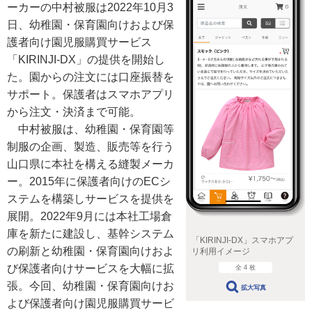
ーカーの中村被服は2022年10月3
日、幼稚園・保育園向けおよび保
護者向け園児服購買サービス
「KIRINJI-DX」の提供を開始し
た。園からの注文には口座振替を
サポート。保護者はスマホアプリ
から注文・決済まで可能。
中村被服は、幼稚園・保育園等
制服の企画、製造、販売等を行う
山口県に本社を構える縫製メーカ
ー。2015年に保護者向けのECシ
ステムを構築しサービスを提供を
展開。2022年9月には本社工場倉
庫を新たに建設し、基幹システム
「KIRINJI-DX」スマホアプ
の刷新と幼稚園・保育園向けおよ
リ利用イメージ
び保護者向けサービスを大幅に拡
全 4 枚
張。今回、幼稚園・保育園向けお
拡大写真
よび保護者向け園児服購買サービ