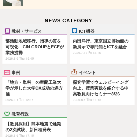
NEWS CATEGORY
教材・サービス
ICT機器
部活動地域移行、指導の質を
内田洋行、東京国立博物館の
可視化…CIN GROUPとFCEが
新展示で専門知とICTを融合
業務提携
2026.7.17 Fri 13:15
2026.8.6 Thu 15:45
事例
イベント
「地方・単科」の室蘭工業大
探究学習でウェルビーイング
学が示した大学DX成功の処方
向上、授業実践を紹介する中
箋
高教員向けセミナー8/26
2026.8.4 Tue 12:15
2026.8.6 Thu 18:45
教育行政
【教員採用】熊本地震で延期
の2次試験、新日程発表
2026.8.6 Thu 17:15