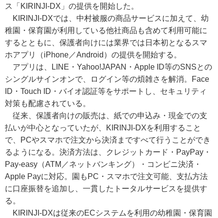
ス「KIRINJI-DX」の提供を開始した。
KIRINJI-DXでは、中村被服の商品サービスに加えて、幼
稚園・保育園が利用している他社商品も含めて利用可能に
するとともに、保護者向けには業界では日本初となるスマ
ホアプリ（iPhone／Android）の提供を開始する。
アプリは、LINE・Yahoo!JAPAN・Apple ID等のSNSとの
シングルサインオンで、ログイン等の煩雑さを解消。Face
ID・Touch ID・バイオ認証等をサポートし、セキュリティ
対策も配慮されている。
従来、保護者向けの販売は、紙での申込み・現金での支
払いが中心となっていたが、KIRINJI-DXを利用すること
で、PCやスマホで注文から決済まですべて行うことができ
るようになる。決済方法は、クレジットカード・PayPay・
Pay-easy（ATM／ネットバンキング）・コンビニ決済・
Apple Payに対応。園もPC・スマホで注文可能、支払方法
に口座振替を追加し、一貫したトータルサービスを提供す
る。
KIRINJI-DXは従来のECシステムを利用の幼稚園・保育園