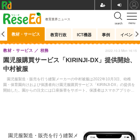
教育業界ニュース
menu
search
教材・サービス
測
教育行政
ICT機器
事例
イベント
教材・サービス
校務
2022.10.3 Mon 16:15
園児服購買サービス「KIRINJI-DX」提供開始、
中村被服
園児服製造・販売を行う縫製メーカーの中村被服は2022年10月3日、幼稚
園・保育園向けおよび保護者向け園児服購買サービス「KIRINJI-DX」の提供を
開始した。園からの注文には口座振替をサポート。保護者はスマホアプリから
注文・決済まで可能。
園児服製造・販売を行う縫製メ