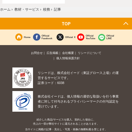
ホーム
›
教材・サービス
›
校務
›
記事
TOP
Official
Official
Official
Home
Official X
Facebook
YouTube
LINE
お問合せ
広告掲載
会社概要
リシードについて
個人情報保護方針
リシードは、株式会社イード（東証グロース上場）の運
営するサービスです。
証券コード：6038
株式会社イードは、個人情報の適切な取扱いを行う事業
者に対して付与されるプライバシーマークの付与認定を
受けています。
紹介した商品/サービスを購入、契約した場合に、
売上の一部が弊社サイトに還元されることがあります。
当サイトに掲載の記事・見出し・写真・画像の無断転載を禁じます。