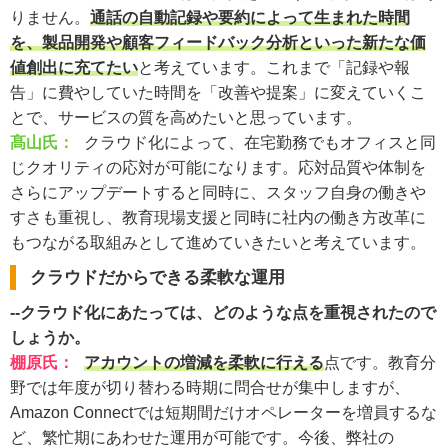
りません。
通話の自動記録や要約によって生まれた時間
を、製品開発や顧客フィードバック分析といった新たな価
値創出に充てたい
と考えています。これまで「記録や報
告」に費やしていた時間を「改善や提案」に変えていくこ
とで、サービスの質を高めたいと思っています。
髙山氏：
クラウド化によって、在宅勤務でもオフィスと同
じクオリティの応対が可能になります。応対品質や体制を
さらにアップデートすると同時に、スタッフ自身の働きや
すさも重視し、教育現場支援と同時に社内の働き方改革に
もつながる取組みとして進めていきたいと考えています。
クラウドだからできる柔軟な運用
--クラウド化にあたっては、どのような点を重視されたので
しょうか。
棚原氏
：
アカウントの増減を柔軟に行える
点です。教育分
野では年度が切り替わる時期に問合せが集中しますが、
Amazon Connectでは短期間だけオペレーターを増員するな
ど、繁忙期にあわせた運用が可能です。今後、弊社の