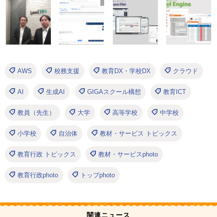
AWS
校務支援
教育DX・学校DX
クラウド
AI
生成AI
GIGAスクール構想
教育ICT
教員（先生）
大学
高等学校
中学校
小学校
自治体
教材・サービス トピックス
教育行政 トピックス
教材・サービスphoto
教育行政photo
トップphoto
関連ニュース