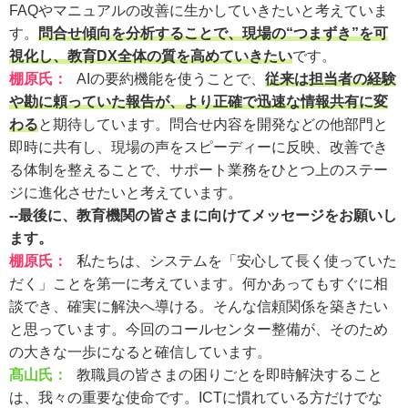
FAQやマニュアルの改善に生かしていきたいと考えていま
す。
問合せ傾向を分析することで、現場の“つまずき”を可
視化し、教育DX全体の質を高めていきたい
です。
棚原氏
：
AIの要約機能を使うことで、
従来は担当者の経験
や勘に頼っていた報告が、より正確で迅速な情報共有に変
わる
と期待しています。問合せ内容を開発などの他部門と
即時に共有し、現場の声をスピーディーに反映、改善でき
る体制を整えることで、サポート業務をひとつ上のステー
ジに進化させたいと考えています。
--最後に、教育機関の皆さまに向けてメッセージをお願いし
ます。
棚原氏
：
私たちは、システムを「安心して長く使っていた
だく」ことを第一に考えています。何かあってもすぐに相
談でき、確実に解決へ導ける。そんな信頼関係を築きたい
と思っています。今回のコールセンター整備が、そのため
の大きな一歩になると確信しています。
髙山氏：
教職員の皆さまの困りごとを即時解決すること
は、我々の重要な使命です。ICTに慣れている方だけでな