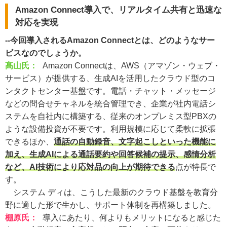
Amazon Connect導入で、リアルタイム共有と迅速な
対応を実現
--今回導入されるAmazon Connectとは、どのようなサー
ビスなのでしょうか。
髙山氏：
Amazon Connectは、AWS（アマゾン・ウェブ・
サービス）が提供する、生成AIを活用したクラウド型のコ
ンタクトセンター基盤です。電話・チャット・メッセージ
などの問合せチャネルを統合管理でき、企業が社内電話シ
ステムを自社内に構築する、従来のオンプレミス型PBXの
ような設備投資が不要です。利用規模に応じて柔軟に拡張
できるほか、
通話の自動録音、文字起こしといった機能に
加え、生成AIによる通話要約や回答候補の提示、感情分析
など、AI技術により応対品の向上が期待できる
点が特長で
す。
システム ディは、こうした最新のクラウド基盤を教育分
野に適した形で生かし、サポート体制を再構築しました。
棚原氏
：
導入にあたり、何よりもメリットになると感じた