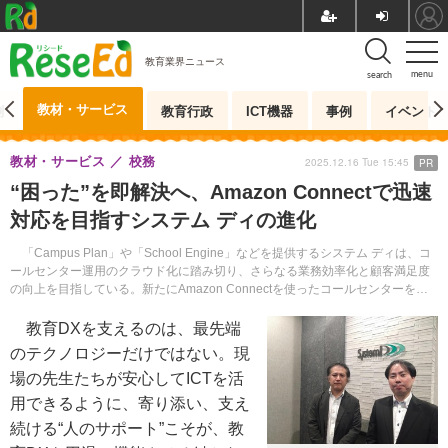
教育業界ニュース
menu
search
教材・サービス
測
教育行政
ICT機器
事例
イベント
教材・サービス
校務
2025.12.16 Tue 15:45
PR
“困った”を即解決へ、Amazon Connectで迅速
対応を目指すシステム ディの進化
「Campus Plan」や「School Engine」などを提供するシステム ディは、コ
ールセンター運用のクラウド化に踏み切り、さらなる業務効率化と顧客満足度
の向上を目指している。新たにAmazon Connectを使ったコールセンターを導
入する狙いについて話を聞いた。
教育DXを支えるのは、最先端
のテクノロジーだけではない。現
場の先生たちが安心してICTを活
用できるように、寄り添い、支え
続ける“人のサポート”こそが、教