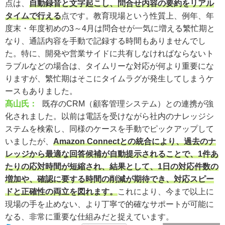
点は、
自動録音と文字起こし、問合せ内容の要約をリアル
タイムで行える
点です。教育現場という性質上、例年、年
度末・年度初めの3～4月は問合せが一気に増える繁忙期と
なり、通話内容を手動で記録する時間もありませんでし
た。特に、開発や営業サイドに共有しなければならないト
ラブルなどの場合は、タイムリーな対応が何より重要にな
りますが、繁忙期はそこにタイムラグが発生してしまうケ
ースもありました。
髙山氏：
既存のCRM（顧客管理システム）との連携が強
化されました。以前は電話を受けながら社内のナレッジシ
ステムを検索し、同様のケースを手動でピックアップして
いましたが、
Amazon Connectとの統合により、過去のナ
レッジから最適な回答候補が自動提示されることで、1件あ
たりの応対時間が短縮され、結果として、1日の対応件数の
増加や、確認に要する時間の削減が期待でき、対応スピー
ドと正確性の両立を図れます。
これにより、今まで以上に
現場の手を止めない、より丁寧で的確なサポートが可能に
なる、非常に重要な仕組みだと捉えています。