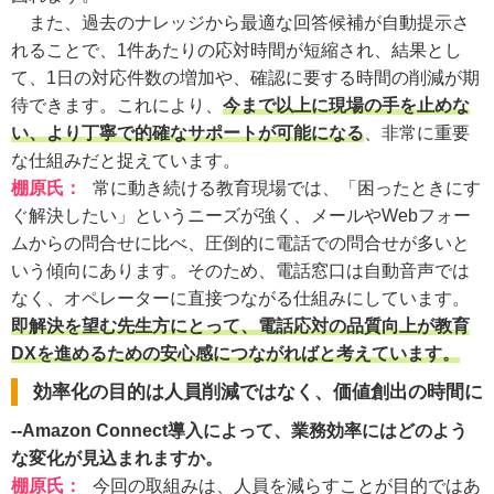
また、過去のナレッジから最適な回答候補が自動提示さ
れることで、1件あたりの応対時間が短縮され、結果とし
て、1日の対応件数の増加や、確認に要する時間の削減が期
待できます。これにより、
今まで以上に現場の手を止めな
い、より丁寧で的確なサポートが可能になる
、非常に重要
な仕組みだと捉えています。
棚原氏
：
常に動き続ける教育現場では、「困ったときにす
ぐ解決したい」というニーズが強く、メールやWebフォー
ムからの問合せに比べ、圧倒的に電話での問合せが多いと
いう傾向にあります。そのため、電話窓口は自動音声では
なく、オペレーターに直接つながる仕組みにしています。
即解決を望む先生方にとって、電話応対の品質向上が教育
DXを進めるための安心感につながればと考えています。
効率化の目的は人員削減ではなく、価値創出の時間に
--Amazon Connect導入によって、業務効率にはどのよう
な変化が見込まれますか。
棚原氏
：
今回の取組みは、人員を減らすことが目的ではあ