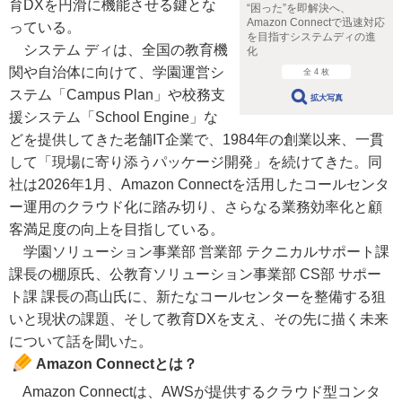
育DXを円滑に機能させる鍵とな
“困った”を即解決へ、
Amazon Connectで迅速対応
っている。
を目指すシステムディの進
システム ディは、全国の教育機
化
関や自治体に向けて、学園運営シ
全 4 枚
ステム「Campus Plan」や校務支
拡大写真
援システム「School Engine」な
どを提供してきた老舗IT企業で、1984年の創業以来、一貫
して「現場に寄り添うパッケージ開発」を続けてきた。同
社は2026年1月、Amazon Connectを活用したコールセンタ
ー運用のクラウド化に踏み切り、さらなる業務効率化と顧
客満足度の向上を目指している。
学園ソリューション事業部 営業部 テクニカルサポート課
課長の棚原氏、公教育ソリューション事業部 CS部 サポー
ト課 課長の髙山氏に、新たなコールセンターを整備する狙
いと現状の課題、そして教育DXを支え、その先に描く未来
について話を聞いた。
Amazon Connectとは？
Amazon Connectは、AWSが提供するクラウド型コンタ