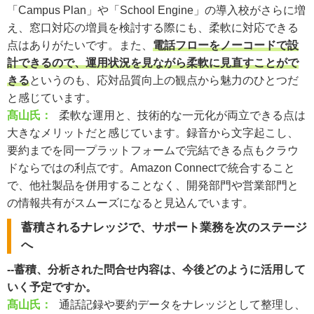
「Campus Plan」や「School Engine」の導入校がさらに増
え、窓口対応の増員を検討する際にも、柔軟に対応できる
点はありがたいです。また、
電話フローをノーコードで設
計できるので、運用状況を見ながら柔軟に見直すことがで
きる
というのも、応対品質向上の観点から魅力のひとつだ
と感じています。
髙山氏：
柔軟な運用と、技術的な一元化が両立できる点は
大きなメリットだと感じています。録音から文字起こし、
要約までを同一プラットフォームで完結できる点もクラウ
ドならではの利点です。Amazon Connectで統合すること
で、他社製品を併用することなく、開発部門や営業部門と
の情報共有がスムーズになると見込んでいます。
蓄積されるナレッジで、サポート業務を次のステージ
へ
--蓄積、分析された問合せ内容は、今後どのように活用して
いく予定ですか。
髙山氏：
通話記録や要約データをナレッジとして整理し、