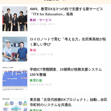
AWS、教育DXを3つの柱で支援する新サービス
「ITX for Education」発表
教材・サービス
2025.10.24(金) 10:15
ロイロノートで育む「考える力」生田東高校が拓
く新しい学び
事例
2025.11.4(火) 11:45
学校ICT実態調査、10都県が校務支援システム
100％整備
教育行政
2025.9.3(水) 15:15
東京都「次世代校務DXプロジェクト」始動…全区
市町村のシステムを共通化
教育行政