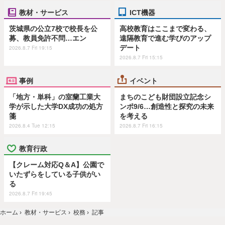
教材・サービス
ICT機器
茨城県の公立7校で校長を公
高校教育はここまで変わる、
募、教員免許不問…エン
遠隔教育で進む学びのアップ
デート
2026.8.7 Fri 19:15
2026.8.7 Fri 15:15
事例
イベント
「地方・単科」の室蘭工業大
まちのこども財団設立記念シ
学が示した大学DX成功の処方
ンポ9/6…創造性と探究の未来
箋
を考える
2026.8.4 Tue 12:15
2026.8.7 Fri 16:15
教育行政
【クレーム対応Q＆A】公園で
いたずらをしている子供がい
る
2026.8.7 Fri 19:45
ホーム
›
教材・サービス
›
校務
›
記事