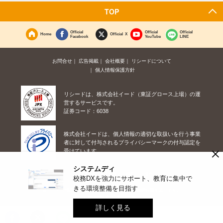
TOP
Official
Official
Official
Home
Official X
Facebook
YouTube
LINE
お問合せ
広告掲載
会社概要
リシードについて
個人情報保護方針
リシードは、株式会社イード（東証グロース上場）の運
営するサービスです。
証券コード：6038
株式会社イードは、個人情報の適切な取扱いを行う事業
者に対して付与されるプライバシーマークの付与認定を
×
受けています。
システムディ
紹介した商品/サービスを購入、契約した場合に、
校務DXを強力にサポート、教育に集中で
売上の一部が弊社サイトに還元されることがあります。
きる環境整備を目指す
当サイトに掲載の記事・見出し・写真・画像の無断転載を禁じます。
Copyright © 2026 IID, Inc.
詳しく見る