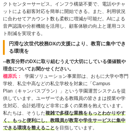
クトセンターサービス。インフラ構築不要で、電話やチャ
ットによる顧客対応を簡単に開始できる。また、利用状況
に合わせてアカウント数も柔軟に増減が可能だ。AIによる
音声認識や分析機能を活用し、顧客体験の向上と運用コス
ト削減を実現する。
円滑な次世代校務DXの支援により、教育に集中でき
る環境を
--教育分野のDXに取り組むうえで大切にしている価値観や
理念についてお聞かせください。
棚原氏
：
学園ソリューション事業部は、おもに大学や専門
学校、私立中高などの私立学校を対象に「Campus
Plan（キャンパスプラン）」という学園運営システムを提
供しています。ユーザーである教職員の皆さまは授業や学
生対応、会計処理など非常に多くの業務を抱えています。
私たちは、そうした
複雑で多様な業務をもっとわかりやす
く、もっと便利にし、教職員が教育や学生サービスに集中
できる環境を整えること
を目指しています。