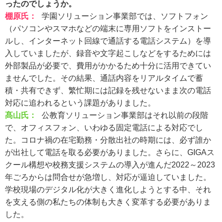
ったのでしょうか。
棚原氏
：
学園ソリューション事業部では、ソフトフォン
（パソコンやスマホなどの端末に専用ソフトをインストー
ルし、インターネット回線で通話する電話システム）を導
入していましたが、録音や文字起こしなどをするためには
外部製品が必要で、費用がかかるため十分に活用できてい
ませんでした。その結果、通話内容をリアルタイムで蓄
積・共有できず、繁忙期には記録を残せないまま次の電話
対応に追われるという課題がありました。
髙山氏：
公教育ソリューション事業部はそれ以前の段階
で、オフィスフォン、いわゆる固定電話による対応でし
た。コロナ禍の在宅勤務・分散出社の時期には、必ず誰か
が出社して電話を取る必要がありました。さらに、GIGAス
クール構想や校務支援システムの導入が進んだ2022～2023
年ごろからは問合せが急増し、対応が逼迫していました。
学校現場のデジタル化が大きく進化しようとする中、それ
を支える側の私たちの体制も大きく変革する必要がありま
した。