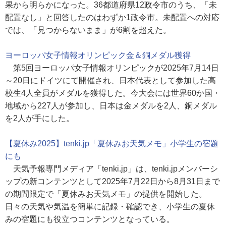
果から明らかになった。36都道府県12政令市のうち、「未
配置なし」と回答したのはわずか1政令市。未配置への対応
では、「見つからないまま」が6割を超えた。
ヨーロッパ女子情報オリンピック金＆銅メダル獲得
第5回ヨーロッパ女子情報オリンピックが2025年7月14日
～20日にドイツにて開催され、日本代表として参加した高
校生4人全員がメダルを獲得した。今大会には世界60か国・
地域から227人が参加し、日本は金メダルを2人、銅メダル
を2人が手にした。
【夏休み2025】tenki.jp「夏休みお天気メモ」小学生の宿題
にも
天気予報専門メディア「tenki.jp」は、tenki.jpメンバーシ
ップの新コンテンツとして2025年7月22日から8月31日まで
の期間限定で「夏休みお天気メモ」の提供を開始した。
日々の天気や気温を簡単に記録・確認でき、小学生の夏休
みの宿題にも役立つコンテンツとなっている。