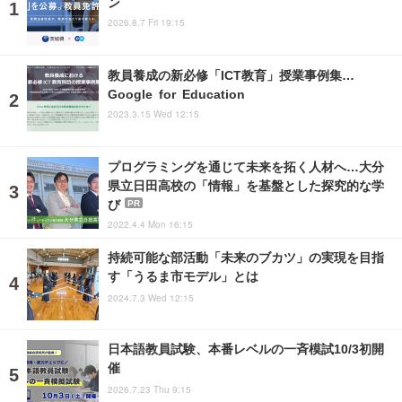
ン
2026.8.7 Fri 19:15
教員養成の新必修「ICT教育」授業事例集…
Google for Education
2023.3.15 Wed 12:15
プログラミングを通じて未来を拓く人材へ…大分
県立日田高校の「情報」を基盤とした探究的な学
び
PR
2022.4.4 Mon 16:15
持続可能な部活動「未来のブカツ」の実現を目指
す「うるま市モデル」とは
2024.7.3 Wed 12:15
日本語教員試験、本番レベルの一斉模試10/3初開
催
2026.7.23 Thu 9:15