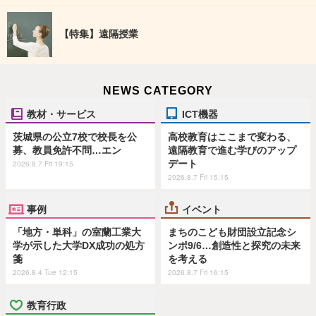
【特集】遠隔授業
NEWS CATEGORY
教材・サービス
ICT機器
茨城県の公立7校で校長を公
高校教育はここまで変わる、
募、教員免許不問…エン
遠隔教育で進む学びのアップ
デート
2026.8.7 Fri 19:15
2026.8.7 Fri 15:15
事例
イベント
「地方・単科」の室蘭工業大
まちのこども財団設立記念シ
学が示した大学DX成功の処方
ンポ9/6…創造性と探究の未来
箋
を考える
2026.8.4 Tue 12:15
2026.8.7 Fri 16:15
教育行政