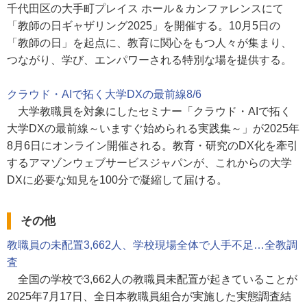
千代田区の大手町プレイス ホール＆カンファレンスにて
「教師の日ギャザリング2025」を開催する。10月5日の
「教師の日」を起点に、教育に関心をもつ人々が集まり、
つながり、学び、エンパワーされる特別な場を提供する。
クラウド・AIで拓く大学DXの最前線8/6
大学教職員を対象にしたセミナー「クラウド・AIで拓く
大学DXの最前線～いますぐ始められる実践集～」が2025年
8月6日にオンライン開催される。教育・研究のDX化を牽引
するアマゾンウェブサービスジャパンが、これからの大学
DXに必要な知見を100分で凝縮して届ける。
その他
教職員の未配置3,662人、学校現場全体で人手不足…全教調
査
全国の学校で3,662人の教職員未配置が起きていることが
2025年7月17日、全日本教職員組合が実施した実態調査結