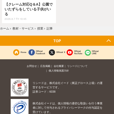
【クレーム対応Q＆A】公園で
いたずらをしている子供がい
る
2026.8.7 Fri 19:45
ホーム
›
教材・サービス
›
授業
›
記事
TOP
Official
Official
Official
Home
Official X
Facebook
YouTube
LINE
お問合せ
広告掲載
会社概要
リシードについて
個人情報保護方針
リシードは、株式会社イード（東証グロース上場）の運
営するサービスです。
証券コード：6038
株式会社イードは、個人情報の適切な取扱いを行う事業
者に対して付与されるプライバシーマークの付与認定を
受けています。