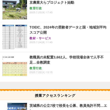
京農業大らプロジェクト始動
教育行政
2025.7.23(水) 17:45
TOEIC、2024年の受験者データと国・地域別平均
スコア公開
教材・サービス
2025.7.24(木) 11:45
教職員の未配置3,662人、学校現場全体で人手不
足…全教調査
教育行政
2025.7.22(火) 13:15
授業アクセスランキング
茨城県の公立7校で校長を公募、教員免許不問…エ