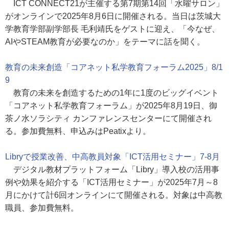
ICT CONNECT21が主催する第7期第14回「水曜サロン」
がオンラインで2025年8月6日に開催される。当日は茨城大
学教育学部副学部長 毛利靖氏をゲストに迎え、「今なぜ、
AIやSTEAM教育が必要なのか」をテーマに話を聞く。
教育の未来創造「コアネット私学教育フォーラム2025」8/1
9
教育の未来を創造するための1年に1度のビッグイベント
「コアネット私学教育フォーラム」が2025年8月19日、御
茶ノ水ソラシティ カンファレンスセンターにて開催され
る。参加費無料、申込みはPeatixより。
Libryで授業改善、中高教員対象「ICT活用セミナー」7-8月
デジタル教材プラットフォーム「Libry」導入校の活用事
例や効果を紹介する「ICT活用セミナー」が2025年7月～8
月にかけて計6回オンラインにて開催される。対象は中高教
職員、参加費無料。