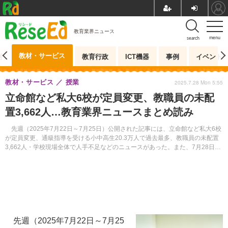
教育業界ニュース
menu
search
教材・サービス
測
教育行政
ICT機器
事例
イベント
教材・サービス
授業
2025.7.28 Mon 5:55
立命館など私大6校が定員変更、教職員の未配
置3,662人…教育業界ニュースまとめ読み
先週（2025年7月22日～7月25日）公開された記事には、立命館など私大6校
が定員変更、通級指導を受ける小中高生20.3万人で過去最多、教職員の未配置
3,662人・学校現場全体で人手不足などのニュースがあった。また、7月28日以
降に開催されるイベントを11件紹介する。
先週（2025年7月22日～7月25