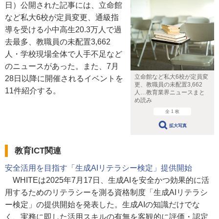
日）公開された記事には、立命館
など私大6校が定員変更、通級指
導を受ける小中高生20.3万人で過
去最多、教職員の未配置3,662
人・学校現場全体で人手不足など
のニュースがあった。また、7月
立命館など私大6校が定員変
28日以降に開催されるイベントを
更、教職員の未配置3,662
11件紹介する。
人…教育業界ニュースまと
め読み
全 1 枚
拡大写真
教育ICT関連
安全活用を目指す「生成AIリテラシー検定」提供開始
WHITEは2025年7月17日、生成AIを安全かつ効果的に活
用するためのリテラシーを測る資格制度「生成AIリテラシ
ー検定」の提供開始を発表した。生成AIの知識だけでな
く、実務に即した活用スキルの有無を客観的に評価・認定