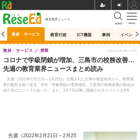
教育業界ニュース
menu
search
教材・サービス
測
教育行政
ICT機器
事例
イベント
教材・サービス
授業
2022.2.28 Mon 5:55
コロナで学級閉鎖が増加、三島市の校務改善…
先週の教育業界ニュースまとめ読み
先週（2022年2月21日～2月25日）公開された記事や報道発表から、教育業
界の動向を振り返る。学年・学級閉鎖が増加傾向、三島市の校務改善の取組み
紹介等のニュースがあった。また、3月7日以降に開催されるイベントを8件紹
介する。
先週（2022年2月21日～2月25