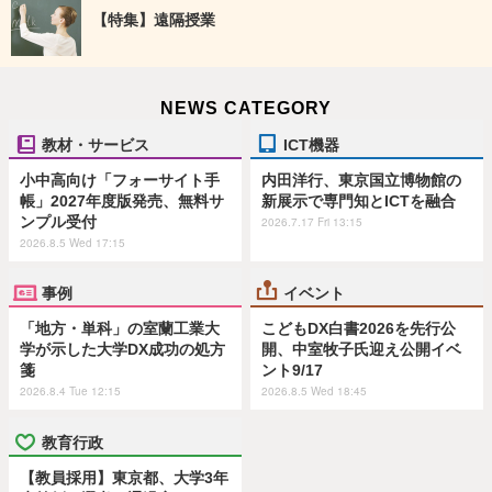
【特集】遠隔授業
NEWS CATEGORY
教材・サービス
ICT機器
小中高向け「フォーサイト手
内田洋行、東京国立博物館の
帳」2027年度版発売、無料サ
新展示で専門知とICTを融合
ンプル受付
2026.7.17 Fri 13:15
2026.8.5 Wed 17:15
事例
イベント
「地方・単科」の室蘭工業大
こどもDX白書2026を先行公
学が示した大学DX成功の処方
開、中室牧子氏迎え公開イベ
箋
ント9/17
2026.8.4 Tue 12:15
2026.8.5 Wed 18:45
教育行政
【教員採用】東京都、大学3年