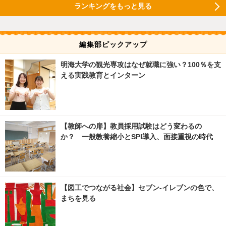
ランキングをもっと見る
編集部ピックアップ
明海大学の観光専攻はなぜ就職に強い？100％を支
える実践教育とインターン
【教師への扉】教員採用試験はどう変わるの
か？ 一般教養縮小とSPI導入、面接重視の時代
【図工でつながる社会】セブン‐イレブンの色で、
まちを見る