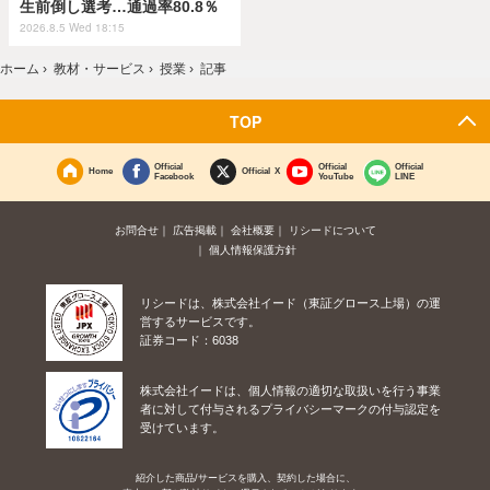
生前倒し選考…通過率80.8％
2026.8.5 Wed 18:15
ホーム
›
教材・サービス
›
授業
›
記事
TOP
Official
Official
Official
Home
Official X
Facebook
YouTube
LINE
お問合せ
広告掲載
会社概要
リシードについて
個人情報保護方針
リシードは、株式会社イード（東証グロース上場）の運
営するサービスです。
証券コード：6038
株式会社イードは、個人情報の適切な取扱いを行う事業
者に対して付与されるプライバシーマークの付与認定を
受けています。
紹介した商品/サービスを購入、契約した場合に、