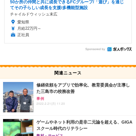
50か所の仲間と共に成長できるFCグループ/「遊び」を通じ
てその子らしい成長を支援/多機能型施設
チャイルドウィッシュ末広
愛知県
月給22万円～
正社員
Sponsored by
関連ニュース
修繕依頼をアプリで効率化、教育委員会が主導し
た三島市の校務改善
事例
2022.2.21(月) 11:20
ゲームやネット利用の是非二元論を超える、GIGA
スクール時代のリテラシー
教材・サービス