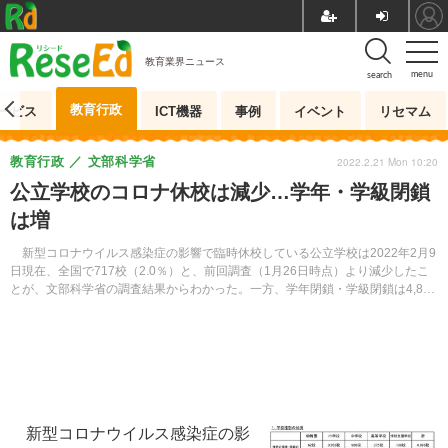
教育業界ニュース
menu
search
教育行政
ービス
ICT機器
事例
イベント
リセマム
教育行政
文部科学省
2022.2.21 Mon 10:20
公立学校のコロナ休校は減少…学年・学級閉鎖
は増
新型コロナウイルス感染症の影響で臨時休校している公立学校は2022年2月9
日現在、全国で717校（2.0％）と、前回調査（1月26日時点）より減少したこ
とが、文部科学省の調査結果からわかった。一方、学年閉鎖・学級閉鎖は4,895
校（13.8％）で前回調査より増えている。
新型コロナウイルス感染症の影