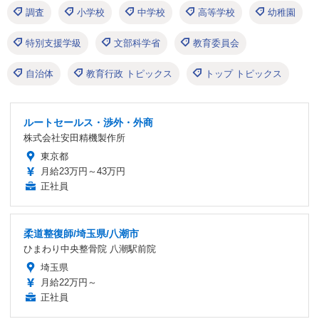
調査
小学校
中学校
高等学校
幼稚園
特別支援学級
文部科学省
教育委員会
自治体
教育行政 トピックス
トップ トピックス
ルートセールス・渉外・外商
株式会社安田精機製作所
東京都
月給23万円～43万円
正社員
柔道整復師/埼玉県/八潮市
ひまわり中央整骨院 八潮駅前院
埼玉県
月給22万円～
正社員