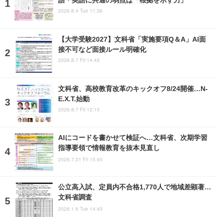
2026.8.4 Tue 11:36
【大学受験2027】文科省「実施要項Q＆A」AI面
接不可など面接ルール明確化
2026.8.7 Fri 14:45
文科省、高校教育改革のキックオフ8/24開催…N-
E.X.T.始動
2026.8.7 Fri 12:15
AIにコードを書かせて検証へ…文科省、次期学習
指導要領で情報教育を抜本見直し
2026.7.31 Fri 15:45
公立高入試、定員内不合格1,770人で地域差顕著…
文科省調査
2026.1.6 Tue 14:45