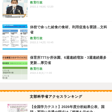
教育行政
2022.2.16(水) 12:20
休校で余った給食の食材、利用促進を要請…文科
省
教育行政
2022.2.14(月) 10:45
保育所777か所休園、6週連続増加・3週連続最多
更新…厚労省
教育行政
2022.2.8(火) 11:00
文部科学省アクセスランキング
【全国学力テスト】2026年度分析結果公表、国
語・英語に共通の弱点は「根拠を示す力」