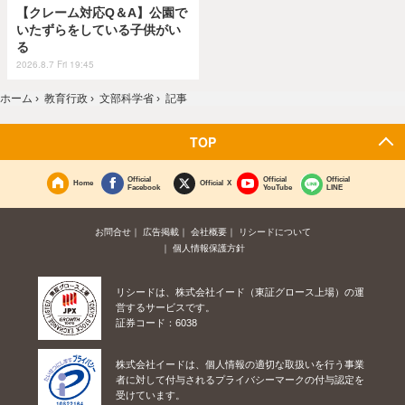
【クレーム対応Q＆A】公園で
いたずらをしている子供がい
る
2026.8.7 Fri 19:45
ホーム
›
教育行政
›
文部科学省
›
記事
TOP
Official
Official
Official
Home
Official X
Facebook
YouTube
LINE
お問合せ
広告掲載
会社概要
リシードについて
個人情報保護方針
リシードは、株式会社イード（東証グロース上場）の運
営するサービスです。
証券コード：6038
株式会社イードは、個人情報の適切な取扱いを行う事業
者に対して付与されるプライバシーマークの付与認定を
受けています。