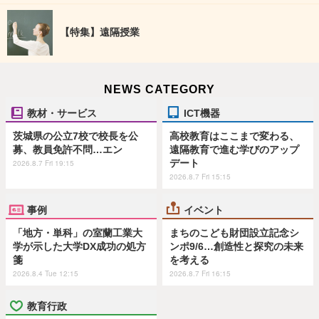
【特集】遠隔授業
NEWS CATEGORY
教材・サービス
ICT機器
茨城県の公立7校で校長を公
高校教育はここまで変わる、
募、教員免許不問…エン
遠隔教育で進む学びのアップ
デート
2026.8.7 Fri 19:15
2026.8.7 Fri 15:15
事例
イベント
「地方・単科」の室蘭工業大
まちのこども財団設立記念シ
学が示した大学DX成功の処方
ンポ9/6…創造性と探究の未来
箋
を考える
2026.8.4 Tue 12:15
2026.8.7 Fri 16:15
教育行政