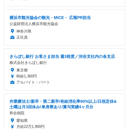
横浜市観光協会の観光・MICE・ 広報PR担当
公益財団法人横浜市観光協会
神奈川県
正社員
きらぼし銀行 お客さま担当 週3程度／渋谷支社内の各支店
株式会社きらぼし銀行
東京都
時給1,360円
アルバイト・パート
作業療法士/新卒・第二新卒/有給消化率90%以上/日祝定休&
土曜は月3回休み!単身寮あり/賞与実績4ヶ月分
和合病院
愛知県
月給22万1,900円