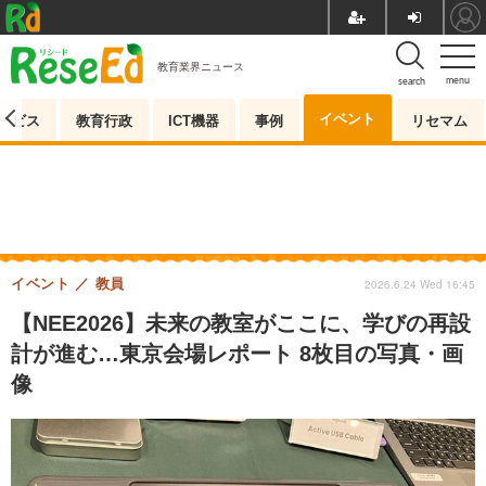
教育業界ニュース
menu
search
イベント
ービス
教育行政
ICT機器
事例
リセマム
イベント
教員
2026.6.24 Wed 16:45
【NEE2026】未来の教室がここに、学びの再設
計が進む…東京会場レポート 8枚目の写真・画
像