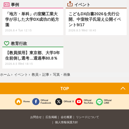
事例
イベント
「地方・単科」の室蘭工業大
こどもDX白書2026を先行公
学が示した大学DX成功の処方
開、中室牧子氏迎え公開イベ
箋
ント9/17
2026.8.4 Tue 12:15
2026.8.5 Wed 18:45
教育行政
【教員採用】東京都、大学3年
生前倒し選考…通過率80.8％
2026.8.5 Wed 18:15
ホーム
›
イベント
›
教員
›
記事
›
写真・画像
TOP
Official
Official
Official
Home
Official X
Facebook
YouTube
LINE
お問合せ
広告掲載
会社概要
リシードについて
個人情報保護方針