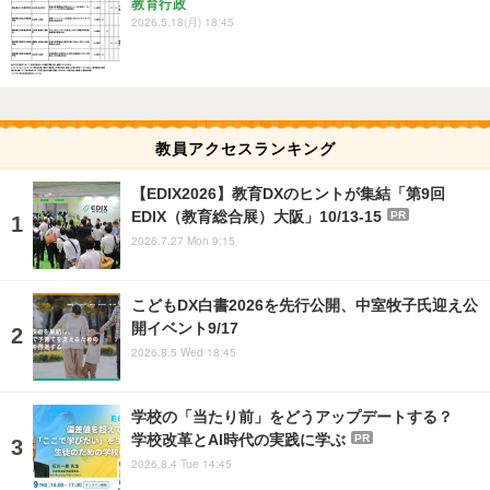
教育行政
2026.5.18(月) 18:45
教員アクセスランキング
【EDIX2026】教育DXのヒントが集結「第9回
EDIX（教育総合展）大阪」10/13-15
PR
2026.7.27 Mon 9:15
こどもDX白書2026を先行公開、中室牧子氏迎え公
開イベント9/17
2026.8.5 Wed 18:45
学校の「当たり前」をどうアップデートする？
学校改革とAI時代の実践に学ぶ
PR
2026.8.4 Tue 14:45