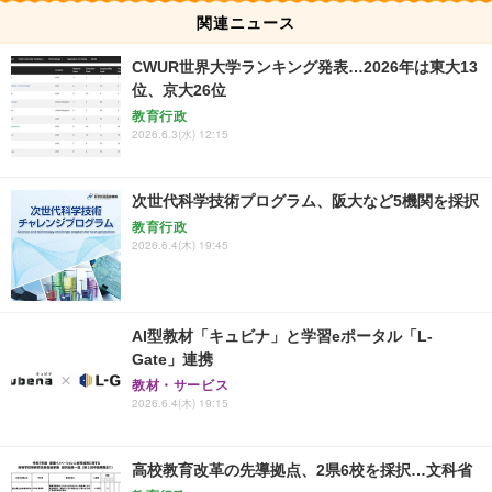
関連ニュース
CWUR世界大学ランキング発表…2026年は東大13
位、京大26位
教育行政
2026.6.3(水) 12:15
次世代科学技術プログラム、阪大など5機関を採択
教育行政
2026.6.4(木) 19:45
AI型教材「キュビナ」と学習eポータル「L-
Gate」連携
教材・サービス
2026.6.4(木) 19:15
高校教育改革の先導拠点、2県6校を採択…文科省