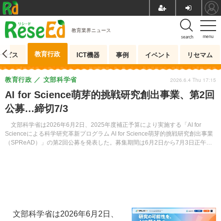
教育業界ニュース
menu
search
教育行政
ービス
ICT機器
事例
イベント
リセマム
教育行政
文部科学省
2026.6.4 Thu 17:15
AI for Science萌芽的挑戦研究創出事業、第2回
公募…締切7/3
文部科学省は2026年6月2日、2025年度補正予算により実施する「AI for
Scienceによる科学研究革新プログラム AI for Science萌芽的挑戦研究創出事業
（SPReAD）」の第2回公募を発表した。募集期間は6月2日から7月3日正午ま
で。
文部科学省は2026年6月2日、