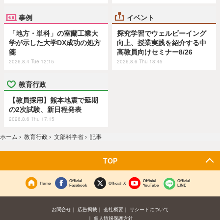
事例
イベント
「地方・単科」の室蘭工業大
探究学習でウェルビーイング
学が示した大学DX成功の処方
向上、授業実践を紹介する中
箋
高教員向けセミナー8/26
2026.8.4 Tue 12:15
2026.8.6 Thu 18:45
教育行政
【教員採用】熊本地震で延期
の2次試験、新日程発表
2026.8.6 Thu 17:15
ホーム
›
教育行政
›
文部科学省
›
記事
TOP
Official
Official
Official
Home
Official X
Facebook
YouTube
LINE
お問合せ
広告掲載
会社概要
リシードについて
個人情報保護方針