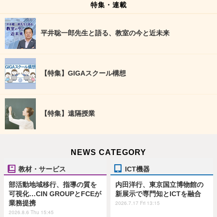
特集・連載
平井聡一郎先生と語る、教室の今と近未来
【特集】GIGAスクール構想
【特集】遠隔授業
NEWS CATEGORY
教材・サービス
ICT機器
部活動地域移行、指導の質を
内田洋行、東京国立博物館の
可視化…CIN GROUPとFCEが
新展示で専門知とICTを融合
業務提携
2026.7.17 Fri 13:15
2026.8.6 Thu 15:45