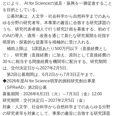
とにより、 AI for Scienceの波及・振興を一層促進すること
を目的としている。
公募対象は、人文学・社会科学から自然科学までのあら
ゆる分野の研究者等。本事業の趣旨に合致する研究課題の
うち、研究代表者個人で行う研究計画を募集する。初めて
のAIの導入・適用・改善を通じて新たな研究展開を目指す
萌芽的・探索的な提案等を積極的に受け入れる。
補助上限は、1課題あたり500万円以下（直接経費とし
て）。研究費（直接経費）に加え、原則として直接経費の
30％に相当する間接経費を機関等に配分する。研究期間
は、交付決定日から2027年2月5日。
第2回公募期間は、6月2日から7月3日正午まで。
◆2026年度AI for Science萌芽的挑戦研究創出事業
（SPReAD）第2回公募
募集期間：2026年6月2日（火）～7月3日（金）12:00
研究期間：交付決定日～2027年2月5日（金）
対象：人文学、社会科学から自然科学までのあらゆる分野
の研究者等を対象として、事業の趣旨に合致する研究課題