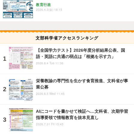
教育行政
2026.4.3(金) 18:15
文部科学省アクセスランキング
【全国学力テスト】2026年度分析結果公表、国
語・英語に共通の弱点は「根拠を示す力」
2026.8.4 Tue 11:36
栄養教諭の専門性を生かす食育推進、文科省が事
業公募
2026.8.5 Wed 11:45
AIにコードを書かせて検証へ…文科省、次期学習
指導要領で情報教育を抜本見直し
2026.7.31 Fri 15:45