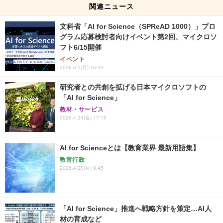
関連ニュース
文科省「AI for Science（SPReAD 1000）」プロ
グラム応募検討者向けイベント第2回、マイクロソ
フト6/15開催
イベント
2026.6.1(月) 16:44
研究者との共創を拡げる日本マイクロソフトの
「AI for Science」
教材・サービス
2026.4.24(金) 17:15
AI for Scienceとは【教育業界 最新用語集】
教育行政
2026.4.20(月) 9:45
「AI for Science」推進へ戦略方針を策定…AI人
材の育成など