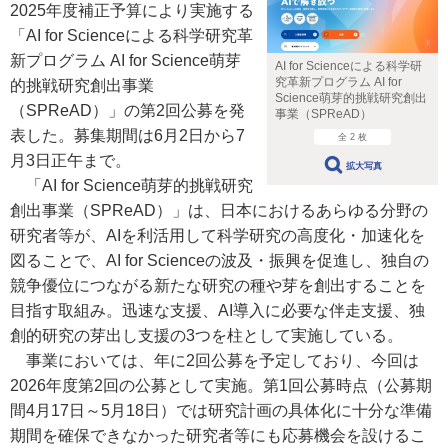
2025年度補正予算により実施する
「AI for Scienceによる科学研究革
新プログラム AI for Science萌芽
AI for Scienceによる科学研
究革新プログラム AI for
的挑戦研究創出事業
Science萌芽的挑戦研究創出
（SPReAD）」の第2回公募を発
事業（SPReAD）
表した。募集期間は6月2日から7
全 2 枚
月3日正午まで。
拡大写真
「AI for Science萌芽的挑戦研究
創出事業（SPReAD）」は、日本におけるあらゆる分野の
研究者等が、AIを利活用して科学研究の高度化・加速化を
図ることで、AI for Scienceの波及・振興を促進し、独自の
競争優位につながる新たな研究の種や芽を創出することを
目指す取組み。迅速な支援、AI導入に必要な伴走支援、独
創的研究の芽出し支援の3つを柱として実施している。
事業においては、年に2回公募を予定しており、今回は
2026年度第2回の公募として実施。第1回公募時点（公募期
間4月17日～5月18日）では研究計画の具体化に十分な準備
期間を確保できなかった研究者等にも応募機会を設けるこ