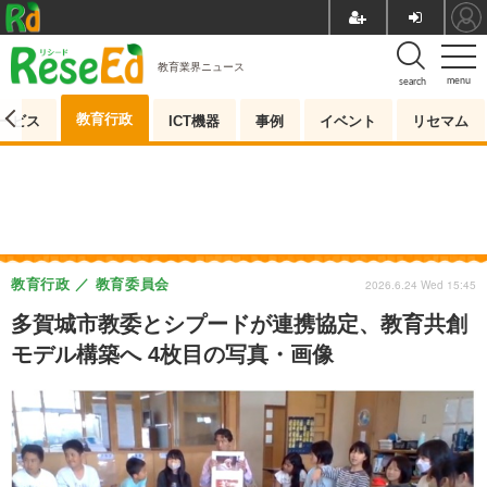
教育業界ニュース
menu
search
教育行政
ービス
ICT機器
事例
イベント
リセマム
教育行政
教育委員会
2026.6.24 Wed 15:45
多賀城市教委とシプードが連携協定、教育共創
モデル構築へ 4枚目の写真・画像