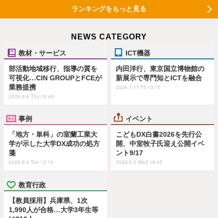
ランキングをもっと見る
NEWS CATEGORY
教材・サービス
ICT機器
部活動地域移行、指導の質を
内田洋行、東京国立博物館の
可視化…CIN GROUPとFCEが
新展示で専門知とICTを融合
業務提携
2026.7.17 Fri 13:15
2026.8.6 Thu 15:45
事例
イベント
「地方・単科」の室蘭工業大
こどもDX白書2026を先行公
学が示した大学DX成功の処方
開、中室牧子氏迎え公開イベ
箋
ント9/17
2026.8.4 Tue 12:15
2026.8.5 Wed 18:45
教育行政
【教員採用】兵庫県、1次
1,990人が合格…大学3年生等