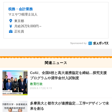
税務・会計業務
マエサワ税理士法人
東京都
月給26万9,000円～
正社員
Sponsored by
関連ニュース
CoIU、全国8校と高大連携協定を締結…探究支援
プログラムや奨学金付入試制度
教育行政
2026.6.17(水) 9:15
多摩美大と都市大が連携協定…工学×デザインで未
来を創る