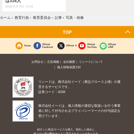
は316人
2026.8.6 Thu 13:45
ホーム
›
教育行政
›
教育委員会
›
記事
›
写真・画像
TOP
Official
Official
Official
Home
Official X
Facebook
YouTube
LINE
お問合せ
広告掲載
会社概要
リシードについて
個人情報保護方針
リシードは、株式会社イード（東証グロース上場）の運
営するサービスです。
証券コード：6038
株式会社イードは、個人情報の適切な取扱いを行う事業
者に対して付与されるプライバシーマークの付与認定を
受けています。
紹介した商品/サービスを購入、契約した場合に、
売上の一部が弊社サイトに還元されることがあります。