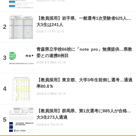
2026.8.6 Thu 13:45
【教員採用】岩手県、一般選考1次受験者625人…
大3生は241人
2026.7.17 Fri 12:15
青森県立学校66校に「note pro」無償提供…県教
委との連携8例目
2026.8.5 Wed 15:18
【教員採用】東京都、大学3年生前倒し選考…通過
率80.8％
2026.8.5 Wed 18:15
【教員採用】群馬県、第1次選考に885人が合格…
大3生273人通過
2026.8.6 Thu 9:15