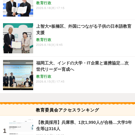
教育行政
2026.6.18(木) 17:15
上智大×板橋区、外国につながる子供の日本語教育
支援
教育行政
2026.6.16(火) 9:45
福岡工大、インドの大学・IT企業と連携協定…次
世代リーダー育成へ
教育行政
2026.6.15(月) 17:45
教育委員会アクセスランキング
【教員採用】兵庫県、1次1,990人が合格…大学3年
生等は316人