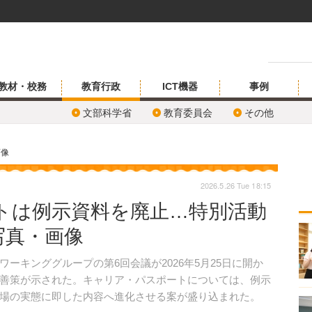
教材・校務
教育行政
ICT機器
事例
文部科学省
教育委員会
その他
画像
2026.5.26 Tue 18:15
トは例示資料を廃止…特別活動
写真・画像
キンググループの第6回会議が2026年5月25日に開か
善策が示された。キャリア・パスポートについては、例示
場の実態に即した内容へ進化させる案が盛り込まれた。