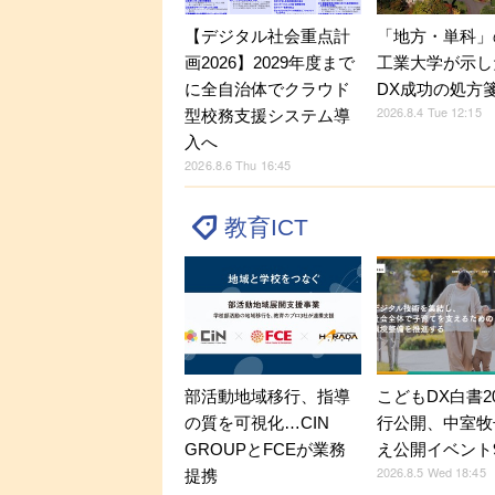
【デジタル社会重点計
「地方・単科」
画2026】2029年度まで
工業大学が示し
に全自治体でクラウド
DX成功の処方
2026.8.4 Tue 12:15
型校務支援システム導
入へ
2026.8.6 Thu 16:45
教育ICT
部活動地域移行、指導
こどもDX白書2
の質を可視化…CIN
行公開、中室牧
GROUPとFCEが業務
え公開イベント9
2026.8.5 Wed 18:45
提携