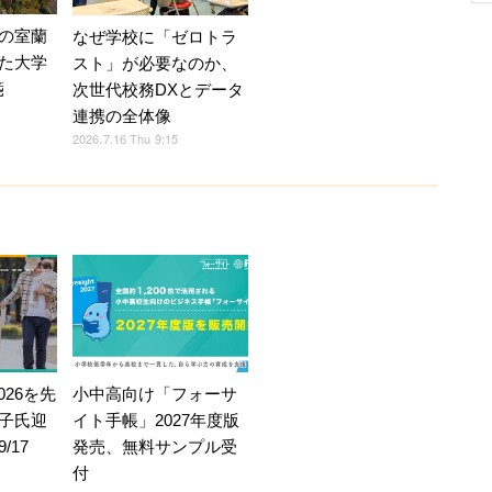
の室蘭
なぜ学校に「ゼロトラ
た大学
スト」が必要なのか、
箋
次世代校務DXとデータ
連携の全体像
2026.7.16 Thu 9:15
026を先
小中高向け「フォーサ
子氏迎
イト手帳」2027年度版
/17
発売、無料サンプル受
付