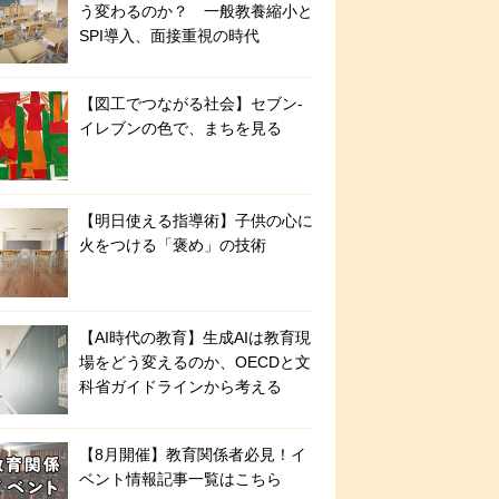
う変わるのか？ 一般教養縮小と
SPI導入、面接重視の時代
【図工でつながる社会】セブン‐
イレブンの色で、まちを見る
【明日使える指導術】子供の心に
火をつける「褒め」の技術
【AI時代の教育】生成AIは教育現
場をどう変えるのか、OECDと文
科省ガイドラインから考える
【8月開催】教育関係者必見！イ
ベント情報記事一覧はこちら