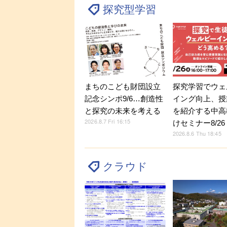
探究型学習
探究学習でウェ
まちのこども財団設立
イング向上、授
記念シンポ9/6…創造性
を紹介する中高
と探究の未来を考える
2026.8.7 Fri 16:15
けセミナー8/26
2026.8.6 Thu 18:45
クラウド