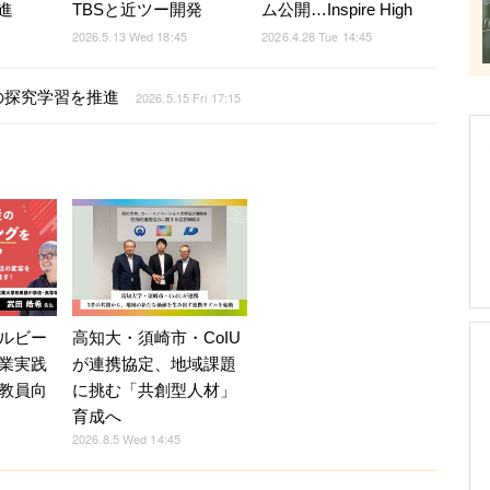
進
TBSと近ツー開発
ム公開…Inspire High
2026.5.13 Wed 18:45
2026.4.28 Tue 14:45
の探究学習を推進
2026.5.15 Fri 17:15
ルビー
高知大・須崎市・CoIU
業実践
が連携協定、地域課題
教員向
に挑む「共創型人材」
育成へ
2026.8.5 Wed 14:45