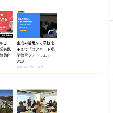
ルビー
生成AI活用から学校改
業実践
革まで「コアネット私
教員向
学教育フォーラム」
8/18
2026.7.27 Mon 19:45