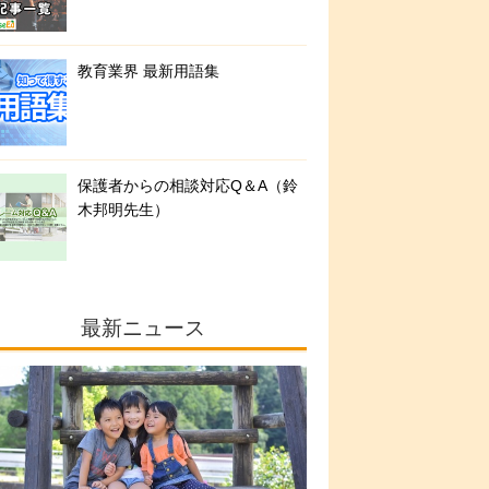
教育業界 最新用語集
保護者からの相談対応Q＆A（鈴
木邦明先生）
最新ニュース