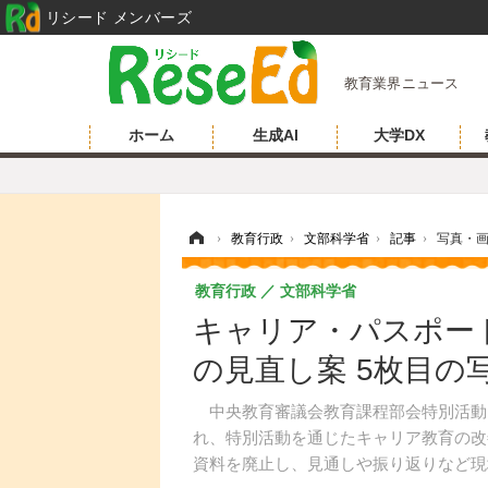
リシード メンバーズ
教育業界ニュース
ホーム
生成AI
大学DX
ホーム
›
教育行政
›
文部科学省
›
記事
›
写真・
教育行政
文部科学省
キャリア・パスポー
の見直し案 5枚目の
中央教育審議会教育課程部会特別活動ワー
れ、特別活動を通じたキャリア教育の改
資料を廃止し、見通しや振り返りなど現