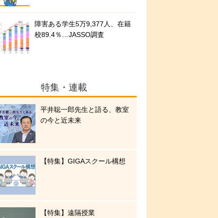
障害ある学生5万9,377人、在籍
校89.4％…JASSO調査
特集・連載
平井聡一郎先生と語る、教室
の今と近未来
【特集】GIGAスクール構想
【特集】遠隔授業