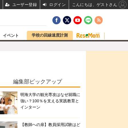
ユーザー登録
ログイン
こんにちは、ゲストさん
学校の回線速度計測
イベント
編集部ピックアップ
明海大学の観光専攻はなぜ就職に
強い？100％を支える実践教育と
インターン
【教師への扉】教員採用試験はど