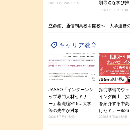
別最適な学び推
2026.4.27 Mon 16:15
2026.4.21 Tue 14:15
立命館、通信制高校を開校へ…大学連携
キャリア教育
JASSO「インターンシ
探究学習でウェ
ップ専門人材セミナ
イング向上、授
ー」基礎編9/15…大学
を紹介する中高
等の先生が対象
けセミナー8/26
2026.8.7 Fri 13:45
2026.8.6 Thu 18:45