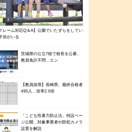
クレーム対応Q＆A】公園でいたずらをしてい
子供がいる
茨城県の公立7校で校長を公募、
教員免許不問…エン
【教員採用】長崎県、最終合格者
495人…倍率2.0倍
「こども性暴力防止法」特設ペー
ジ公開…対象事業者や防犯カメラ
設置を解説