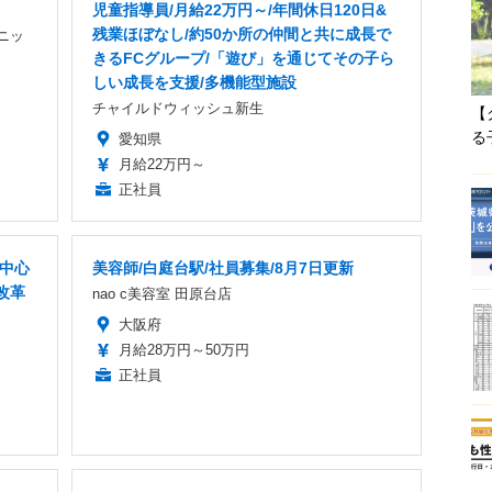
児童指導員/月給22万円～/年間休日120日&
残業ほぼなし/約50か所の仲間と共に成長で
ニッ
きるFCグループ/「遊び」を通じてその子ら
しい成長を支援/多機能型施設
チャイルドウィッシュ新生
【
る
愛知県
月給22万円～
正社員
者中心
美容師/白庭台駅/社員募集/8月7日更新
改革
nao c美容室 田原台店
大阪府
月給28万円～50万円
正社員