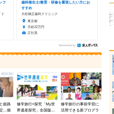
ンフ
歯科衛生士/教育・研修を重視したい方にお
すすめ
イド
大松矯正歯科クリニック
東京都
月給32万円
正社員
Sponsored by
と姫路
修学旅行×探究「My世
修学旅行の事前学習に
定…個
界遺産探究」全国版…
活用できる新プログラ