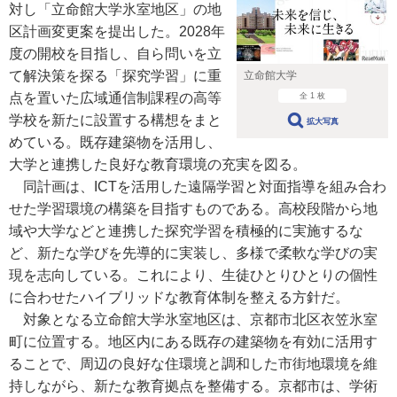
対し「立命館大学氷室地区」の地
区計画変更案を提出した。2028年
度の開校を目指し、自ら問いを立
て解決策を探る「探究学習」に重
立命館大学
点を置いた広域通信制課程の高等
全 1 枚
学校を新たに設置する構想をまと
拡大写真
めている。既存建築物を活用し、
大学と連携した良好な教育環境の充実を図る。
同計画は、ICTを活用した遠隔学習と対面指導を組み合わ
せた学習環境の構築を目指すものである。高校段階から地
域や大学などと連携した探究学習を積極的に実施するな
ど、新たな学びを先導的に実装し、多様で柔軟な学びの実
現を志向している。これにより、生徒ひとりひとりの個性
に合わせたハイブリッドな教育体制を整える方針だ。
対象となる立命館大学氷室地区は、京都市北区衣笠氷室
町に位置する。地区内にある既存の建築物を有効に活用す
ることで、周辺の良好な住環境と調和した市街地環境を維
持しながら、新たな教育拠点を整備する。京都市は、学術