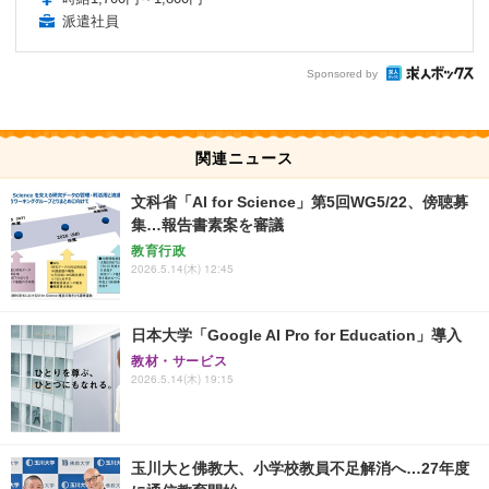
派遣社員
Sponsored by
関連ニュース
文科省「AI for Science」第5回WG5/22、傍聴募
集…報告書素案を審議
教育行政
2026.5.14(木) 12:45
日本大学「Google AI Pro for Education」導入
教材・サービス
2026.5.14(木) 19:15
玉川大と佛教大、小学校教員不足解消へ…27年度