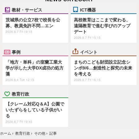
教材・サービス
ICT機器
茨城県の公立7校で校長を公
高校教育はここまで変わる、
募、教員免許不問…エン
遠隔教育で進む学びのアップ
デート
2026.8.7 Fri 19:15
2026.8.7 Fri 15:15
事例
イベント
「地方・単科」の室蘭工業大
まちのこども財団設立記念シ
学が示した大学DX成功の処方
ンポ9/6…創造性と探究の未来
箋
を考える
2026.8.4 Tue 12:15
2026.8.7 Fri 16:15
教育行政
【クレーム対応Q＆A】公園で
いたずらをしている子供がい
る
2026.8.7 Fri 19:45
ホーム
›
教育行政
›
その他
›
記事