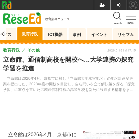
教育業界ニュース
menu
search
教育行政
ービス
ICT機器
事例
イベント
リセマム
教育行政
その他
2026.5.15 Fri 17:15
立命館、通信制高校を開校へ…大学連携の探究
学習を推進
立命館は2026年4月、京都市に対し「立命館大学氷室地区」の地区計画変更
案を提出した。2028年度の開校を目指し、自ら問いを立て解決策を探る「探究
学習」に重点を置いた広域通信制課程の高等学校を新たに設置する構想をまと
めている。既存建築物を活用し、大学と連携した…
立命館は2026年4月、京都市に