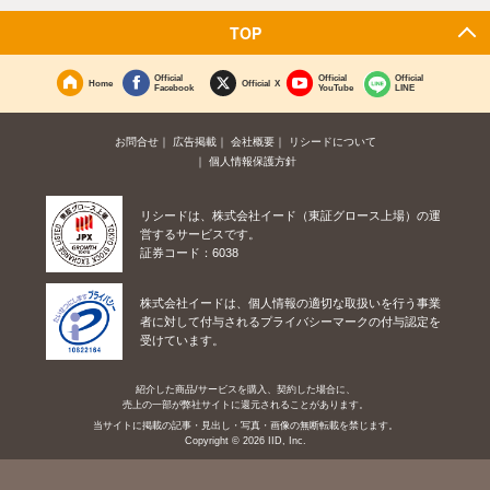
TOP
Official
Official
Official
Home
Official X
Facebook
YouTube
LINE
お問合せ
広告掲載
会社概要
リシードについて
個人情報保護方針
リシードは、株式会社イード（東証グロース上場）の運
営するサービスです。
証券コード：6038
株式会社イードは、個人情報の適切な取扱いを行う事業
者に対して付与されるプライバシーマークの付与認定を
受けています。
紹介した商品/サービスを購入、契約した場合に、
売上の一部が弊社サイトに還元されることがあります。
当サイトに掲載の記事・見出し・写真・画像の無断転載を禁じます。
Copyright © 2026 IID, Inc.