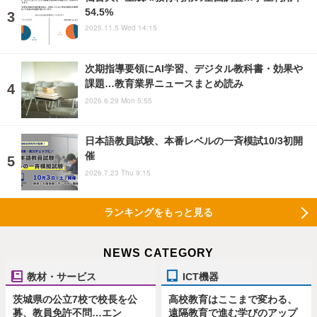
54.5%
2025.11.5 Wed 14:15
次期指導要領にAI学習、デジタル教科書・効果や
課題…教育業界ニュースまとめ読み
2026.6.29 Mon 5:55
日本語教員試験、本番レベルの一斉模試10/3初開
催
2026.7.23 Thu 9:15
ランキングをもっと見る
NEWS CATEGORY
教材・サービス
ICT機器
茨城県の公立7校で校長を公
高校教育はここまで変わる、
募、教員免許不問…エン
遠隔教育で進む学びのアップ