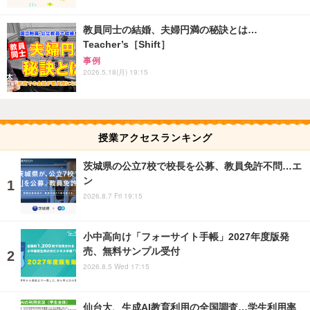
教員同士の結婚、夫婦円満の秘訣とは…
Teacher’s［Shift］
事例
2026.5.18(月) 19:15
授業アクセスランキング
茨城県の公立7校で校長を公募、教員免許不問…エ
ン
2026.8.7 Fri 19:15
小中高向け「フォーサイト手帳」2027年度版発
売、無料サンプル受付
2026.8.5 Wed 17:15
仙台大、生成AI教育利用の全国調査…学生利用率