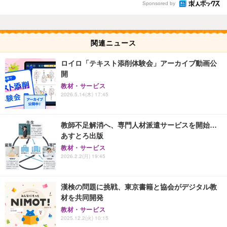
Sponsored by
関連ニュース
ロイロ「テキスト添削体験会」アーカイブ動画公
開
教材・サービス
2026.5.14(木) 17:45
教師不足解消へ、専門人材派遣サービスを開始…
あすとろ出版
教材・サービス
2026.2.2(月) 19:45
漢検の問題に挑戦、東京書籍と協会がデジタル教
材を共同開発
教材・サービス
2025.12.2(火) 10:15