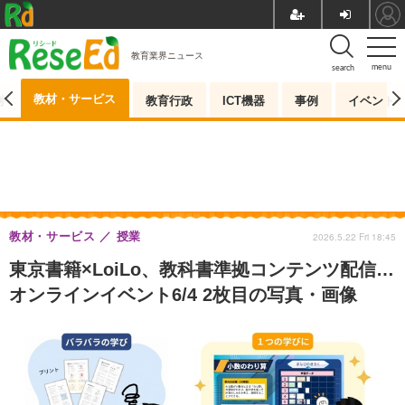
教育業界ニュース
menu
search
教材・サービス
測
教育行政
ICT機器
事例
イベント
教材・サービス
授業
2026.5.22 Fri 18:45
東京書籍×LoiLo、教科書準拠コンテンツ配信…
オンラインイベント6/4 2枚目の写真・画像