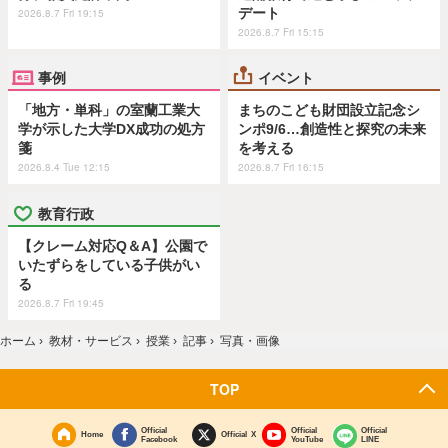
デート
2026.8.7 Fri 19:15
2026.8.7 Fri 15:15
事例
イベント
「地方・単科」の室蘭工業大
まちのこども財団設立記念シ
学が示した大学DX成功の処方
ンポ9/6…創造性と探究の未来
箋
を考える
2026.8.4 Tue 12:15
2026.8.7 Fri 16:15
教育行政
【クレーム対応Q＆A】公園で
いたずらをしている子供がい
る
2026.8.7 Fri 19:45
ホーム
›
教材・サービス
›
授業
›
記事
›
写真・画像
TOP
Official
Official
Official
Home
Official X
Facebook
YouTube
LINE