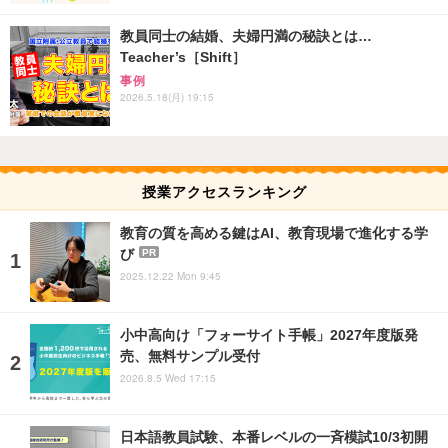
教員同士の結婚、夫婦円満の秘訣とは…
Teacher’s［Shift］
事例
2026.5.18(月) 19:15
授業アクセスランキング
教育の質を高める鍵はAI、教育現場で進化する学
び
PR
2025.12.22 Mon 9:45
小中高向け「フォーサイト手帳」2027年度版発
売、無料サンプル受付
2026.8.5 Wed 17:15
日本語教員試験、本番レベルの一斉模試10/3初開