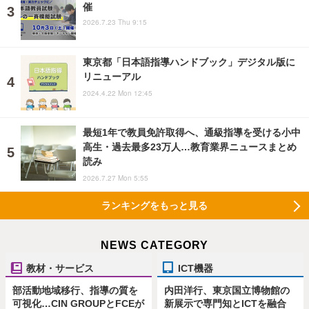
催
2026.7.23 Thu 9:15
東京都「日本語指導ハンドブック」デジタル版に
リニューアル
2024.4.22 Mon 12:45
最短1年で教員免許取得へ、通級指導を受ける小中
高生・過去最多23万人…教育業界ニュースまとめ
読み
2026.7.27 Mon 5:55
ランキングをもっと見る
NEWS CATEGORY
教材・サービス
ICT機器
部活動地域移行、指導の質を
内田洋行、東京国立博物館の
可視化…CIN GROUPとFCEが
新展示で専門知とICTを融合