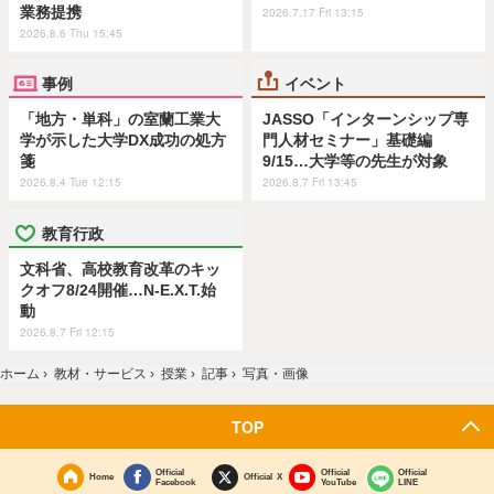
業務提携
2026.7.17 Fri 13:15
2026.8.6 Thu 15:45
事例
イベント
「地方・単科」の室蘭工業大
JASSO「インターンシップ専
学が示した大学DX成功の処方
門人材セミナー」基礎編
箋
9/15…大学等の先生が対象
2026.8.4 Tue 12:15
2026.8.7 Fri 13:45
教育行政
文科省、高校教育改革のキッ
クオフ8/24開催…N-E.X.T.始
動
2026.8.7 Fri 12:15
ホーム
›
教材・サービス
›
授業
›
記事
›
写真・画像
TOP
Official
Official
Official
Home
Official X
Facebook
YouTube
LINE