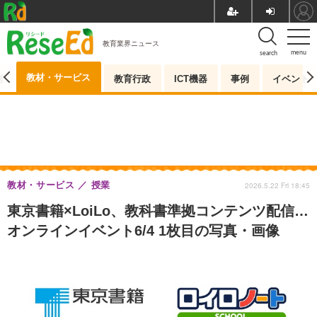
教育業界ニュース
menu
search
教材・サービス
測
教育行政
ICT機器
事例
イベント
教材・サービス
授業
2026.5.22 Fri 18:45
東京書籍×LoiLo、教科書準拠コンテンツ配信…
オンラインイベント6/4 1枚目の写真・画像