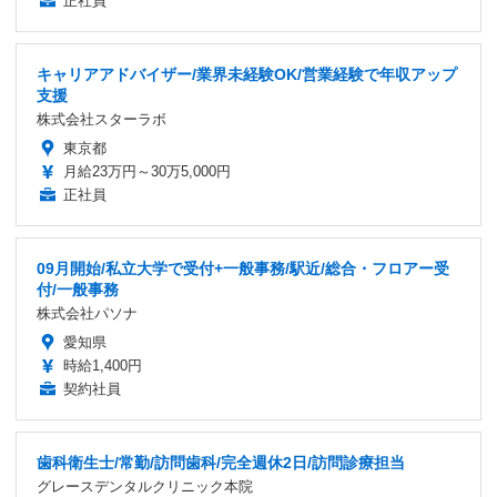
正社員
キャリアアドバイザー/業界未経験OK/営業経験で年収アップ
支援
株式会社スターラボ
東京都
月給23万円～30万5,000円
正社員
09月開始/私立大学で受付+一般事務/駅近/総合・フロアー受
付/一般事務
株式会社パソナ
愛知県
時給1,400円
契約社員
歯科衛生士/常勤/訪問歯科/完全週休2日/訪問診療担当
グレースデンタルクリニック本院