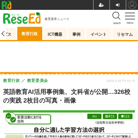
教育業界ニュース
menu
search
教育行政
ービス
ICT機器
事例
イベント
リセマム
教育行政
教育委員会
2026.5.22 Fri 14:15
英語教育AI活用事例集、文科省が公開…326校
の実践 2枚目の写真・画像