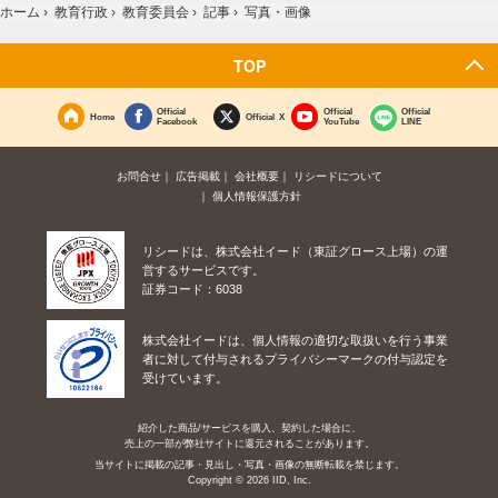
ホーム
›
教育行政
›
教育委員会
›
記事
›
写真・画像
TOP
Official
Official
Official
Home
Official X
Facebook
YouTube
LINE
お問合せ
広告掲載
会社概要
リシードについて
個人情報保護方針
リシードは、株式会社イード（東証グロース上場）の運
営するサービスです。
証券コード：6038
株式会社イードは、個人情報の適切な取扱いを行う事業
者に対して付与されるプライバシーマークの付与認定を
受けています。
紹介した商品/サービスを購入、契約した場合に、
売上の一部が弊社サイトに還元されることがあります。
当サイトに掲載の記事・見出し・写真・画像の無断転載を禁じます。
Copyright © 2026 IID, Inc.