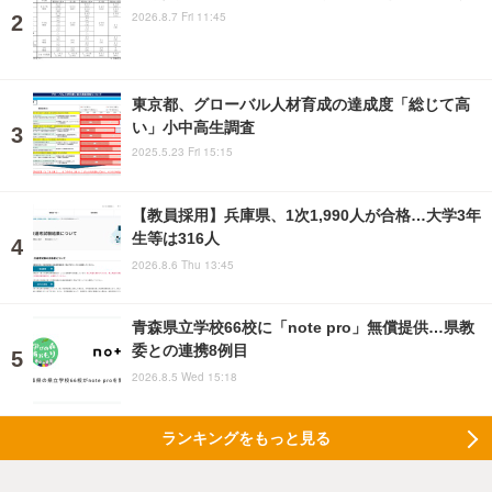
2026.8.7 Fri 11:45
東京都、グローバル人材育成の達成度「総じて高
い」小中高生調査
2025.5.23 Fri 15:15
【教員採用】兵庫県、1次1,990人が合格…大学3年
生等は316人
2026.8.6 Thu 13:45
青森県立学校66校に「note pro」無償提供…県教
委との連携8例目
2026.8.5 Wed 15:18
ランキングをもっと見る