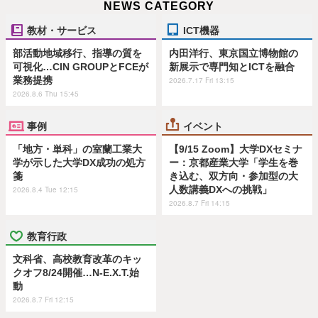
NEWS CATEGORY
教材・サービス
ICT機器
部活動地域移行、指導の質を
内田洋行、東京国立博物館の
可視化…CIN GROUPとFCEが
新展示で専門知とICTを融合
業務提携
2026.7.17 Fri 13:15
2026.8.6 Thu 15:45
事例
イベント
「地方・単科」の室蘭工業大
【9/15 Zoom】大学DXセミナ
学が示した大学DX成功の処方
ー：京都産業大学「学生を巻
箋
き込む、双方向・参加型の大
人数講義DXへの挑戦」
2026.8.4 Tue 12:15
2026.8.7 Fri 14:15
教育行政
文科省、高校教育改革のキッ
クオフ8/24開催…N-E.X.T.始
動
2026.8.7 Fri 12:15