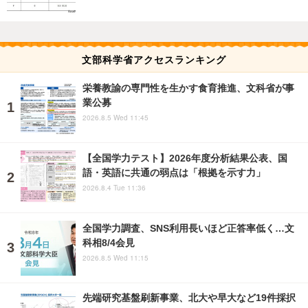
文部科学省アクセスランキング
栄養教諭の専門性を生かす食育推進、文科省が事
業公募
2026.8.5 Wed 11:45
【全国学力テスト】2026年度分析結果公表、国
語・英語に共通の弱点は「根拠を示す力」
2026.8.4 Tue 11:36
全国学力調査、SNS利用長いほど正答率低く…文
科相8/4会見
2026.8.5 Wed 11:15
先端研究基盤刷新事業、北大や早大など19件採択