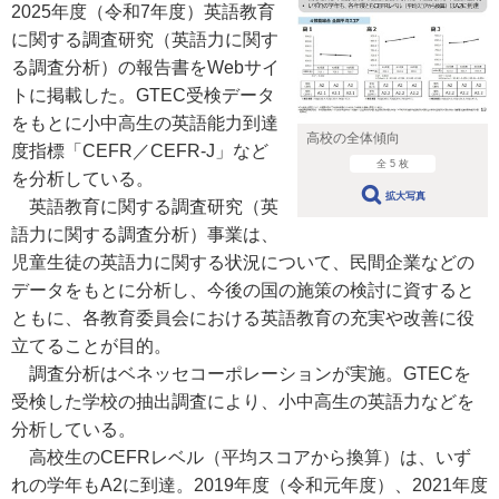
2025年度（令和7年度）英語教育
に関する調査研究（英語力に関す
る調査分析）の報告書をWebサイ
トに掲載した。GTEC受検データ
をもとに小中高生の英語能力到達
高校の全体傾向
度指標「CEFR／CEFR-J」など
全 5 枚
を分析している。
拡大写真
英語教育に関する調査研究（英
語力に関する調査分析）事業は、
児童生徒の英語力に関する状況について、民間企業などの
データをもとに分析し、今後の国の施策の検討に資すると
ともに、各教育委員会における英語教育の充実や改善に役
立てることが目的。
調査分析はベネッセコーポレーションが実施。GTECを
受検した学校の抽出調査により、小中高生の英語力などを
分析している。
高校生のCEFRレベル（平均スコアから換算）は、いず
れの学年もA2に到達。2019年度（令和元年度）、2021年度