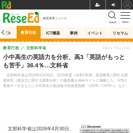
教育業界ニュース
menu
search
教育行政
ービス
ICT機器
事例
イベント
リセマム
教育行政
文部科学省
2026.5.7 Thu 15:45
小中高生の英語力を分析、高3「英語がもっと
も苦手」36.4％…文科省
文部科学省は2026年4月30日、2025年度（令和7年度）英語教育に関する調
査研究（英語力に関する調査分析）の報告書をWebサイトに掲載した。GTEC
受検データをもとに小中高生の英語能力到達度指標「CEFR／CEFR-J」などを
分析している。
文部科学省は2026年4月30日、