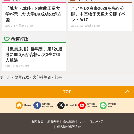
「地方・単科」の室蘭工業大
こどもDX白書2026を先行公
学が示した大学DX成功の処方
開、中室牧子氏迎え公開イベ
箋
ント9/17
2026.8.4 Tue 12:15
2026.8.5 Wed 18:45
教育行政
【教員採用】群馬県、第1次選
考に885人が合格…大3生273
人通過
2026.8.6 Thu 9:15
ホーム
›
教育行政
›
文部科学省
›
記事
TOP
Official
Official
Official
Home
Official X
Facebook
YouTube
LINE
お問合せ
広告掲載
会社概要
リシードについて
個人情報保護方針