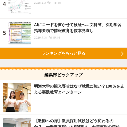
2026.8.3 Mon 18:15
AIにコードを書かせて検証へ…文科省、次期学習
指導要領で情報教育を抜本見直し
2026.7.31 Fri 15:45
ランキングをもっと見る
編集部ピックアップ
明海大学の観光専攻はなぜ就職に強い？100％を支
える実践教育とインターン
【教師への扉】教員採用試験はどう変わるの
か？ 一般教養縮小とSPI導入、面接重視の時代