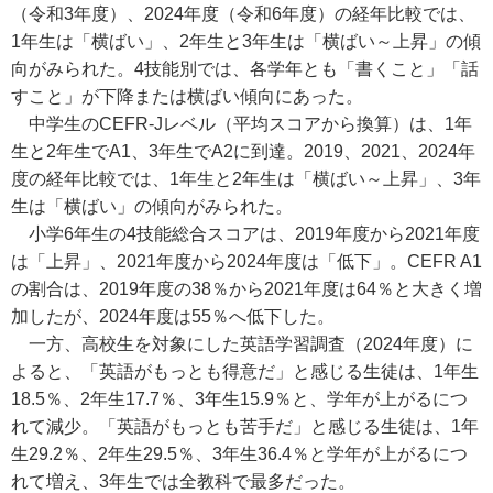
（令和3年度）、2024年度（令和6年度）の経年比較では、
1年生は「横ばい」、2年生と3年生は「横ばい～上昇」の傾
向がみられた。4技能別では、各学年とも「書くこと」「話
すこと」が下降または横ばい傾向にあった。
中学生のCEFR-Jレベル（平均スコアから換算）は、1年
生と2年生でA1、3年生でA2に到達。2019、2021、2024年
度の経年比較では、1年生と2年生は「横ばい～上昇」、3年
生は「横ばい」の傾向がみられた。
小学6年生の4技能総合スコアは、2019年度から2021年度
は「上昇」、2021年度から2024年度は「低下」。CEFR A1
の割合は、2019年度の38％から2021年度は64％と大きく増
加したが、2024年度は55％へ低下した。
一方、高校生を対象にした英語学習調査（2024年度）に
よると、「英語がもっとも得意だ」と感じる生徒は、1年生
18.5％、2年生17.7％、3年生15.9％と、学年が上がるにつ
れて減少。「英語がもっとも苦手だ」と感じる生徒は、1年
生29.2％、2年生29.5％、3年生36.4％と学年が上がるにつ
れて増え、3年生では全教科で最多だった。