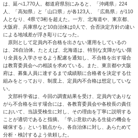
は、延べ1,770人。都道府県別にみると、「沖縄県」224
人、「高知県」と「山口県」が各123人、「広島県」が110
人となり、4県で3桁を超えた。一方、北海道や、東京都、
大阪府、兵庫県など10自治体は0人で、合否決定方針の違い
による地域差が浮き彫りになった。
原則として定員内不合格を出さない運用をしているの
は、26自治体。たとえば、北海道は、特別な支障がない限
り全員を入学させるよう配慮を通知し、不合格を出す場合
は教育委員会への相談を求めている。また、東京都や大阪
府は、募集人員に達するまで成績順に合格者を決定する仕
組みをとっており、制度上、定員内不合格は想定していな
い。
文部科学省は、今回の調査結果を受け、定員内でありな
がら不合格を出す場合には、各教育委員会や各校長の責任
において、当該受検生に対し、その理由を丁寧に説明する
ことが適切であると指摘。「学ぶ意欲のある生徒の機会を
確保する」という観点から、各自治体に対し、あらためて
分析・検討するよう依頼した。