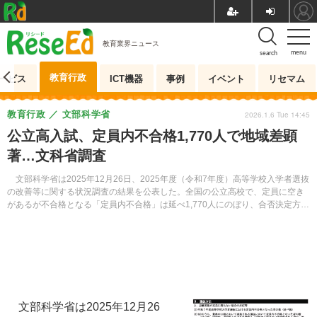
教育業界ニュース
menu
search
教育行政
ービス
ICT機器
事例
イベント
リセマム
教育行政
文部科学省
2026.1.6 Tue 14:45
公立高入試、定員内不合格1,770人で地域差顕
著…文科省調査
文部科学省は2025年12月26日、2025年度（令和7年度）高等学校入学者選抜
の改善等に関する状況調査の結果を公表した。全国の公立高校で、定員に空き
があるが不合格となる「定員内不合格」は延べ1,770人にのぼり、合否決定方針
の違いによる地域差が浮き彫りになった。
文部科学省は2025年12月26