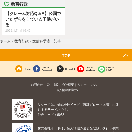
教育行政
【クレーム対応Q＆A】公園で
いたずらをしている子供がい
る
2026.8.7 Fri 19:45
ホーム
›
教育行政
›
文部科学省
›
記事
TOP
Official
Official
Official
Home
Official X
Facebook
YouTube
LINE
お問合せ
広告掲載
会社概要
リシードについて
個人情報保護方針
リシードは、株式会社イード（東証グロース上場）の運
営するサービスです。
証券コード：6038
株式会社イードは、個人情報の適切な取扱いを行う事業