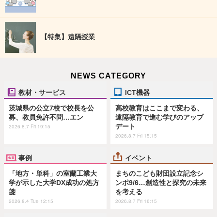
【特集】遠隔授業
NEWS CATEGORY
教材・サービス
ICT機器
茨城県の公立7校で校長を公
高校教育はここまで変わる、
募、教員免許不問…エン
遠隔教育で進む学びのアップ
デート
2026.8.7 Fri 19:15
2026.8.7 Fri 15:15
事例
イベント
「地方・単科」の室蘭工業大
まちのこども財団設立記念シ
学が示した大学DX成功の処方
ンポ9/6…創造性と探究の未来
箋
を考える
2026.8.4 Tue 12:15
2026.8.7 Fri 16:15