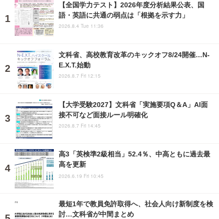
【全国学力テスト】2026年度分析結果公表、国
語・英語に共通の弱点は「根拠を示す力」
2026.8.4 Tue 11:36
文科省、高校教育改革のキックオフ8/24開催…N-
E.X.T.始動
2026.8.7 Fri 12:15
【大学受験2027】文科省「実施要項Q＆A」AI面
接不可など面接ルール明確化
2026.8.7 Fri 14:45
高3「英検準2級相当」52.4％、中高ともに過去最
高を更新
2026.6.19 Fri 10:45
最短1年で教員免許取得へ、社会人向け新制度を検
討…文科省が中間まとめ