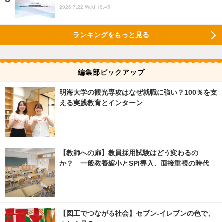
2026.7.22 Wed 16:45
ランキングをもっと見る
編集部ピックアップ
明海大学の観光専攻はなぜ就職に強い？100％を支
える実践教育とインターン
【教師への扉】教員採用試験はどう変わるの
か？ 一般教養縮小とSPI導入、面接重視の時代
【図工でつながる社会】セブン‐イレブンの色で、