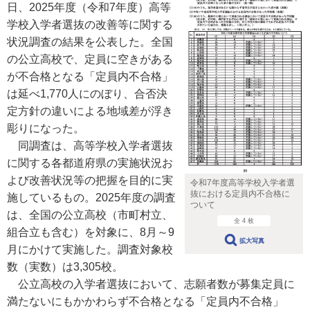
日、2025年度（令和7年度）高等
学校入学者選抜の改善等に関する
状況調査の結果を公表した。全国
の公立高校で、定員に空きがある
が不合格となる「定員内不合格」
は延べ1,770人にのぼり、合否決
定方針の違いによる地域差が浮き
彫りになった。
同調査は、高等学校入学者選抜
に関する各都道府県の実施状況お
よび改善状況等の把握を目的に実
令和7年度高等学校入学者選
抜における定員内不合格に
施しているもの。2025年度の調査
ついて
は、全国の公立高校（市町村立、
全 4 枚
組合立も含む）を対象に、8月～9
拡大写真
月にかけて実施した。調査対象校
数（実数）は3,305校。
公立高校の入学者選抜において、志願者数が募集定員に
満たないにもかかわらず不合格となる「定員内不合格」