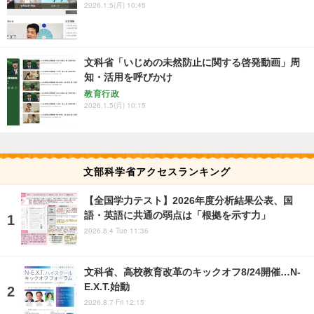
2026.1.5(月) 10:45
文科省「いじめの未然防止に関する啓発動画」周
知・活用を呼びかけ
教育行政
2026.1.5(月) 10:15
文部科学省アクセスランキング
【全国学力テスト】2026年度分析結果公表、国
語・英語に共通の弱点は「根拠を示す力」
2026.8.4 Tue 11:36
文科省、高校教育改革のキックオフ8/24開催…N-
E.X.T.始動
2026.8.7 Fri 12:15