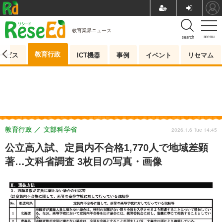
教育業界ニュース
menu
search
教育行政
ービス
ICT機器
事例
イベント
リセマム
教育行政
文部科学省
2026.1.6 Tue 14:45
公立高入試、定員内不合格1,770人で地域差顕
著…文科省調査 3枚目の写真・画像