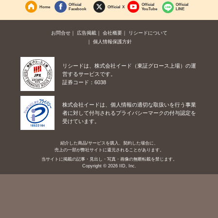
Official
Official
Official
Home
Official X
Facebook
YouTube
LINE
お問合せ
広告掲載
会社概要
リシードについて
個人情報保護方針
リシードは、株式会社イード（東証グロース上場）の運
営するサービスです。
証券コード：6038
株式会社イードは、個人情報の適切な取扱いを行う事業
者に対して付与されるプライバシーマークの付与認定を
受けています。
紹介した商品/サービスを購入、契約した場合に、
売上の一部が弊社サイトに還元されることがあります。
当サイトに掲載の記事・見出し・写真・画像の無断転載を禁じます。
Copyright © 2026 IID, Inc.