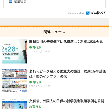
派遣社員
Sponsored by
関連ニュース
教員採用の倍率低下に危機感…文科相12/26会見
教育行政
2026.1.5(月) 16:15
老朽化ピーク迎える国立大の施設…次期5か年計画
は「知のインフラ」強化
教育行政
2026.1.5(月) 11:15
文科省、外国人の子供の就学促進取組事例を公開
教育行政