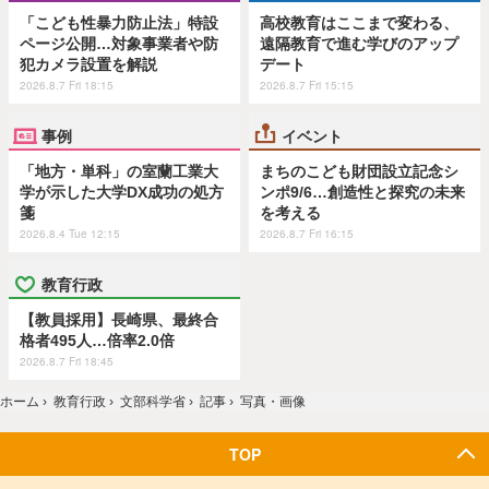
「こども性暴力防止法」特設
高校教育はここまで変わる、
ページ公開…対象事業者や防
遠隔教育で進む学びのアップ
犯カメラ設置を解説
デート
2026.8.7 Fri 18:15
2026.8.7 Fri 15:15
事例
イベント
「地方・単科」の室蘭工業大
まちのこども財団設立記念シ
学が示した大学DX成功の処方
ンポ9/6…創造性と探究の未来
箋
を考える
2026.8.4 Tue 12:15
2026.8.7 Fri 16:15
教育行政
【教員採用】長崎県、最終合
格者495人…倍率2.0倍
2026.8.7 Fri 18:45
ホーム
›
教育行政
›
文部科学省
›
記事
›
写真・画像
TOP