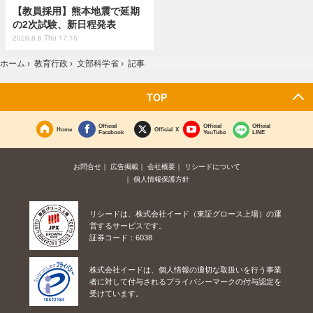
【教員採用】熊本地震で延期
の2次試験、新日程発表
2026.8.6 Thu 17:15
ホーム
›
教育行政
›
文部科学省
›
記事
TOP
Official
Official
Official
Home
Official X
Facebook
YouTube
LINE
お問合せ
広告掲載
会社概要
リシードについて
個人情報保護方針
リシードは、株式会社イード（東証グロース上場）の運
営するサービスです。
証券コード：6038
株式会社イードは、個人情報の適切な取扱いを行う事業
者に対して付与されるプライバシーマークの付与認定を
受けています。