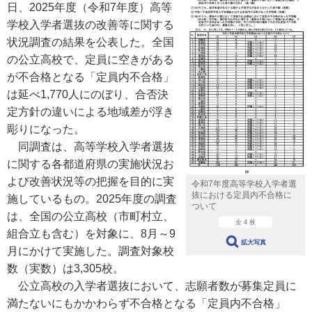
日、2025年度（令和7年度）高等
学校入学者選抜の改善等に関する
状況調査の結果を公表した。全国
の公立高校で、定員に空きがある
が不合格となる「定員内不合格」
は延べ1,770人にのぼり、合否決
定方針の違いによる地域差が浮き
彫りになった。
同調査は、高等学校入学者選抜
に関する各都道府県の実施状況お
よび改善状況等の把握を目的に実
令和7年度高等学校入学者選
抜における定員内不合格に
施しているもの。2025年度の調査
ついて
は、全国の公立高校（市町村立、
全 4 枚
組合立も含む）を対象に、8月～9
拡大写真
月にかけて実施した。調査対象校
数（実数）は3,305校。
公立高校の入学者選抜において、志願者数が募集定員に
満たないにもかかわらず不合格となる「定員内不合格」