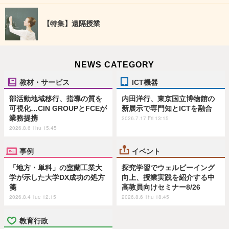
【特集】遠隔授業
NEWS CATEGORY
教材・サービス
ICT機器
部活動地域移行、指導の質を
内田洋行、東京国立博物館の
可視化…CIN GROUPとFCEが
新展示で専門知とICTを融合
業務提携
2026.7.17 Fri 13:15
2026.8.6 Thu 15:45
事例
イベント
「地方・単科」の室蘭工業大
探究学習でウェルビーイング
学が示した大学DX成功の処方
向上、授業実践を紹介する中
箋
高教員向けセミナー8/26
2026.8.4 Tue 12:15
2026.8.6 Thu 18:45
教育行政