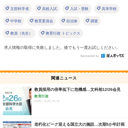
文部科学省
高校入試
入試・受験
高等学校
中学校
教育委員会
自治体
調査
教員（先生）
教育行政 トピックス
求人情報の取得に失敗しました。後でもう一度お試しください。
Sponsored by
関連ニュース
教員採用の倍率低下に危機感…文科相12/26会見
教育行政
2026.1.5(月) 16:15
老朽化ピーク迎える国立大の施設…次期5か年計画