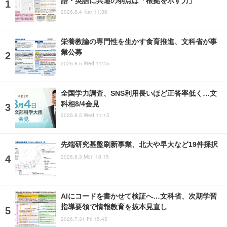
語・英語に共通の弱点は「根拠を示す力」
2026.8.4 Tue 11:36
栄養教諭の専門性を生かす食育推進、文科省が事
業公募
2026.8.5 Wed 11:45
全国学力調査、SNS利用長いほど正答率低く…文
科相8/4会見
2026.8.5 Wed 11:15
先端研究基盤刷新事業、北大や早大など19件採択
2026.8.3 Mon 18:15
AIにコードを書かせて検証へ…文科省、次期学習
指導要領で情報教育を抜本見直し
2026.7.31 Fri 15:45