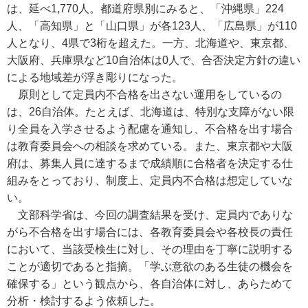
は、延べ1,770人。都道府県別にみると、「沖縄県」224
人、「高知県」と「山口県」が各123人、「広島県」が110
人となり、4県で3桁を超えた。一方、北海道や、東京都、
大阪府、兵庫県など10自治体は0人で、合否決定方針の違い
による地域差が浮き彫りになった。
原則として定員内不合格を出さない運用をしているの
は、26自治体。たとえば、北海道は、特別な支障がない限
り全員を入学させるよう配慮を通知し、不合格を出す場合
は教育委員会への相談を求めている。また、東京都や大阪
府は、募集人員に達するまで成績順に合格者を決定する仕
組みをとっており、制度上、定員内不合格は想定していな
い。
文部科学省は、今回の調査結果を受け、定員内でありな
がら不合格を出す場合には、各教育委員会や各校長の責任
において、当該受検生に対し、その理由を丁寧に説明する
ことが適切であると指摘。「学ぶ意欲のある生徒の機会を
確保する」という観点から、各自治体に対し、あらためて
分析・検討するよう依頼した。