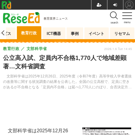
教育業界ニュース
menu
search
教育行政
ービス
ICT機器
事例
イベント
リセマム
教育行政
文部科学省
2026.1.6 Tue 14:45
公立高入試、定員内不合格1,770人で地域差顕
著…文科省調査
文部科学省は2025年12月26日、2025年度（令和7年度）高等学校入学者選抜
の改善等に関する状況調査の結果を公表した。全国の公立高校で、定員に空き
があるが不合格となる「定員内不合格」は延べ1,770人にのぼり、合否決定方針
の違いによる地域差が浮き彫りになった。
文部科学省は2025年12月26