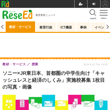
教育業界ニュース
menu
search
教材・サービス
測
教育行政
ICT機器
事例
イベント
教材・サービス
授業
2024.8.20 Tue 19:45
ソニー×JR東日本、首都圏の中学生向け「キャ
ッシュレスと経済のしくみ」実施校募集 1枚目
の写真・画像