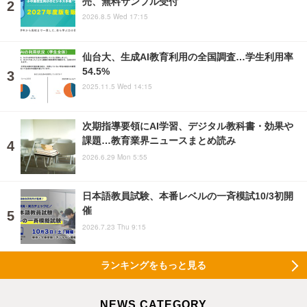
売、無料サンプル受付
2026.8.5 Wed 17:15
仙台大、生成AI教育利用の全国調査…学生利用率
54.5%
2025.11.5 Wed 14:15
次期指導要領にAI学習、デジタル教科書・効果や
課題…教育業界ニュースまとめ読み
2026.6.29 Mon 5:55
日本語教員試験、本番レベルの一斉模試10/3初開
催
2026.7.23 Thu 9:15
ランキングをもっと見る
NEWS CATEGORY