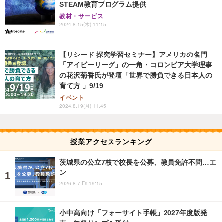
STEAM教育プログラム提供
教材・サービス
2024.8.15(木) 11:15
【リシード 探究学習セミナー】アメリカの名門
「アイビーリーグ」の一角・コロンビア大学理事
の花沢菊香氏が登壇「世界で勝負できる日本人の
育て方 」9/19
イベント
2024.8.19(月) 11:45
授業アクセスランキング
茨城県の公立7校で校長を公募、教員免許不問…エ
ン
2026.8.7 Fri 19:15
小中高向け「フォーサイト手帳」2027年度版発