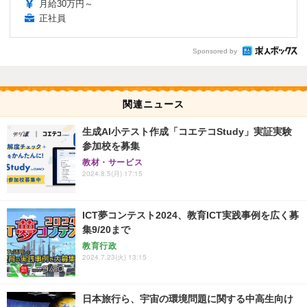
月給30万円～
正社員
Sponsored by
関連ニュース
生成AI小テスト作成「コエテコStudy」実証実験
参加校を募集
教材・サービス
2024.8.5(月) 17:15
ICT夢コンテスト2024、教育ICT実践事例を広く募
集9/20まで
教育行政
2024.7.23(火) 13:15
日本旅行ら、宇宙の環境問題に関する中高生向け