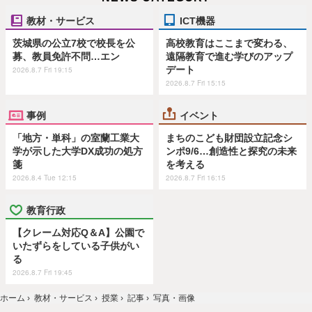
教材・サービス
ICT機器
茨城県の公立7校で校長を公
高校教育はここまで変わる、
募、教員免許不問…エン
遠隔教育で進む学びのアップ
デート
2026.8.7 Fri 19:15
2026.8.7 Fri 15:15
事例
イベント
「地方・単科」の室蘭工業大
まちのこども財団設立記念シ
学が示した大学DX成功の処方
ンポ9/6…創造性と探究の未来
箋
を考える
2026.8.4 Tue 12:15
2026.8.7 Fri 16:15
教育行政
【クレーム対応Q＆A】公園で
いたずらをしている子供がい
る
2026.8.7 Fri 19:45
ホーム
›
教材・サービス
›
授業
›
記事
›
写真・画像