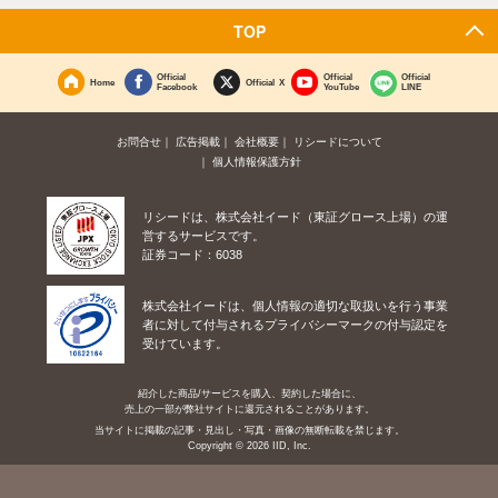
TOP
Official
Official
Official
Home
Official X
Facebook
YouTube
LINE
お問合せ
広告掲載
会社概要
リシードについて
個人情報保護方針
リシードは、株式会社イード（東証グロース上場）の運
営するサービスです。
証券コード：6038
株式会社イードは、個人情報の適切な取扱いを行う事業
者に対して付与されるプライバシーマークの付与認定を
受けています。
紹介した商品/サービスを購入、契約した場合に、
売上の一部が弊社サイトに還元されることがあります。
当サイトに掲載の記事・見出し・写真・画像の無断転載を禁じます。
Copyright © 2026 IID, Inc.