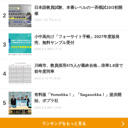
日本語教員試験、本番レベルの一斉模試10/3初開
催
2026.7.23 Thu 9:15
小中高向け「フォーサイト手帳」2027年度版発
売、無料サンプル受付
2026.8.5 Wed 17:15
川崎市、教員採用475人が最終合格…倍率1.8倍で
前年度同率
2025.9.19 Fri 16:45
有料版「Yomokka！」「Sagasokka！」提供開
始、ポプラ社
2022.5.2 Mon 13:45
ランキングをもっと見る