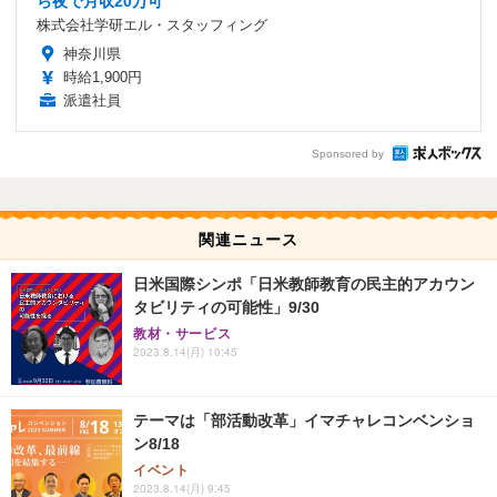
ら夜で月収20万可
株式会社学研エル・スタッフィング
神奈川県
時給1,900円
派遣社員
Sponsored by
関連ニュース
日米国際シンポ「日米教師教育の民主的アカウン
タビリティの可能性」9/30
教材・サービス
2023.8.14(月) 10:45
テーマは「部活動改⾰」イマチャレコンベンショ
ン8/18
イベント
2023.8.14(月) 9:45