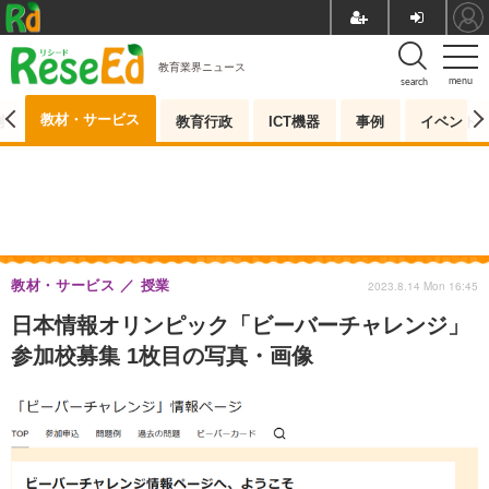
教育業界ニュース
menu
search
教材・サービス
測
教育行政
ICT機器
事例
イベント
教材・サービス
授業
2023.8.14 Mon 16:45
日本情報オリンピック「ビーバーチャレンジ」
参加校募集 1枚目の写真・画像