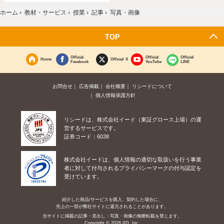
ホーム
›
教材・サービス
›
授業
›
記事
›
写真・画像
TOP
Official
Official
Official
Home
Official X
Facebook
YouTube
LINE
お問合せ
広告掲載
会社概要
リシードについて
個人情報保護方針
リシードは、株式会社イード（東証グロース上場）の運
営するサービスです。
証券コード：6038
株式会社イードは、個人情報の適切な取扱いを行う事業
者に対して付与されるプライバシーマークの付与認定を
受けています。
紹介した商品/サービスを購入、契約した場合に、
売上の一部が弊社サイトに還元されることがあります。
当サイトに掲載の記事・見出し・写真・画像の無断転載を禁じます。
Copyright © 2026 IID, Inc.