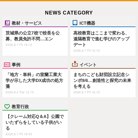
NEWS CATEGORY
教材・サービス
ICT機器
茨城県の公立7校で校長を公
高校教育はここまで変わる、
募、教員免許不問…エン
遠隔教育で進む学びのアップ
デート
2026.8.7 Fri 19:15
2026.8.7 Fri 15:15
事例
イベント
「地方・単科」の室蘭工業大
まちのこども財団設立記念シ
学が示した大学DX成功の処方
ンポ9/6…創造性と探究の未来
箋
を考える
2026.8.4 Tue 12:15
2026.8.7 Fri 16:15
教育行政
【クレーム対応Q＆A】公園で
いたずらをしている子供がい
る
2026.8.7 Fri 19:45