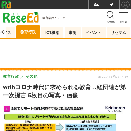
教育業界ニュース
menu
search
教育行政
ービス
ICT機器
事例
イベント
リセマム
教育行政
その他
2020.7.15 Wed 14:50
withコロナ時代に求められる教育…経団連が第
一次提言 5枚目の写真・画像