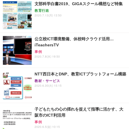
文部科学白書2019、GIGAスクール構想など特集
教育行政
2020.7.13(月) 13:50
公立校ICT環境整備、休校時クラウド活用…
iTeachersTV
事例
2020.7.8(水) 19:50
NTT西日本とDNP、教育ICTプラットフォーム構築
教材・サービス
2020.6.30(火) 15:15
子どもたちの心の揺れを捉えて指導に活かす、大
阪市のICT利活用
事例
2020.6.5(金) 10:15