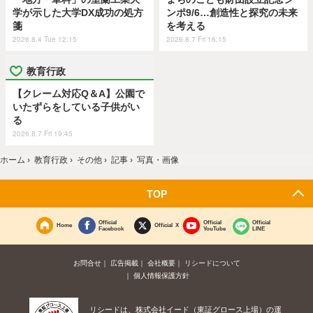
学が示した大学DX成功の処方
ンポ9/6…創造性と探究の未来
箋
を考える
2026.8.4 Tue 12:15
2026.8.7 Fri 16:15
教育行政
【クレーム対応Q＆A】公園で
いたずらをしている子供がい
る
2026.8.7 Fri 19:45
ホーム
›
教育行政
›
その他
›
記事
›
写真・画像
TOP
Official
Official
Official
Home
Official X
Facebook
YouTube
LINE
お問合せ
広告掲載
会社概要
リシードについて
個人情報保護方針
リシードは、株式会社イード（東証グロース上場）の運