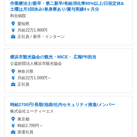
作業療法士/新卒・第二新卒/有給消化率90%以上/日祝定休&
土曜は月3回休み!単身寮あり/賞与実績4ヶ月分
和合病院
愛知県
月給22万1,900円
正社員 / 新卒・インターン
横浜市観光協会の観光・MICE・ 広報PR担当
公益財団法人横浜市観光協会
神奈川県
月給22万1,500円～
正社員
時給2700円!長期/池袋/社内セキュリティ推進/メンバー
株式会社エーティーエス
東京都
時給2,700円～
派遣社員