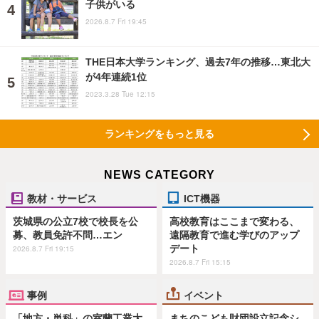
子供がいる
2026.8.7 Fri 19:45
THE日本大学ランキング、過去7年の推移…東北大
が4年連続1位
2023.3.28 Tue 12:15
ランキングをもっと見る
NEWS CATEGORY
教材・サービス
ICT機器
茨城県の公立7校で校長を公
高校教育はここまで変わる、
募、教員免許不問…エン
遠隔教育で進む学びのアップ
デート
2026.8.7 Fri 19:15
2026.8.7 Fri 15:15
事例
イベント
「地方・単科」の室蘭工業大
まちのこども財団設立記念シ