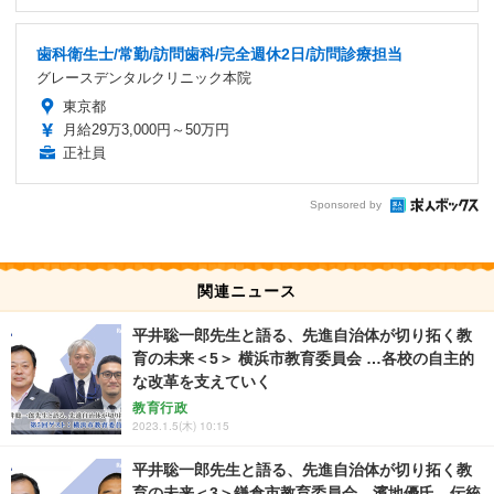
歯科衛生士/常勤/訪問歯科/完全週休2日/訪問診療担当
グレースデンタルクリニック本院
東京都
月給29万3,000円～50万円
正社員
Sponsored by
関連ニュース
平井聡一郎先生と語る、先進自治体が切り拓く教
育の未来＜5＞ 横浜市教育委員会 …各校の自主的
な改革を支えていく
教育行政
2023.1.5(木) 10:15
平井聡一郎先生と語る、先進自治体が切り拓く教
育の未来＜3＞鎌倉市教育委員会 濱地優氏…伝統