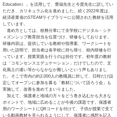
Education）」を活用して、豊福先生と今度先生に訳してい
ただき、カリキュラム化を進めました。続く2022年度は、
経済産業省のSTEAMライブラリーに公開された教材を活用
しています。
進め方としては、校務分掌にて全学校にデジタル・シテ
ィズンシップ教育担当を位置づけ、研修をしております。
研修内容は、提供している教材や指導案、ワークシートを
用いた説明で、担当者は各学校に持ち帰り、校内研修を行
っています。授業実践を行うのは担任です。初年度の教材
は「コモンセンスエデュケーション」だけでしたので、文
化風土の違い等からなかなか難しいという声もありまし
た。そこで市内の約2,000人の教職員に対して、日時だけ設
定してオープンに参加を募る「教材について語ろう会」も
実施して、改善を進めてまいりました。
加えて、保護者と地域の方々をどう巻き込むかも大きな
ポイントで、地域に広めることが今後の課題です。保護者
用のワークシートにQRコードを付けて、子供が授業で見て
いる動画教材を見られるようにして、保護者に感想を記入