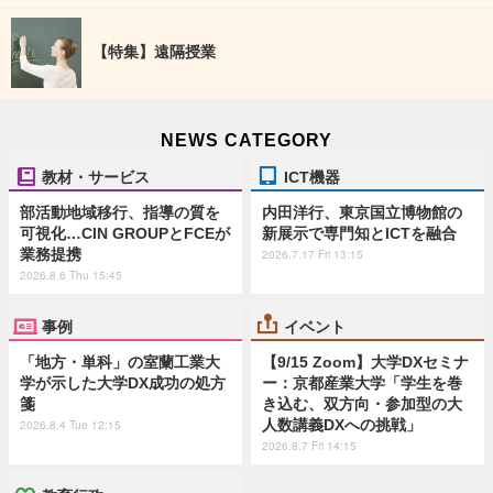
【特集】遠隔授業
NEWS CATEGORY
教材・サービス
ICT機器
部活動地域移行、指導の質を
内田洋行、東京国立博物館の
可視化…CIN GROUPとFCEが
新展示で専門知とICTを融合
業務提携
2026.7.17 Fri 13:15
2026.8.6 Thu 15:45
事例
イベント
「地方・単科」の室蘭工業大
【9/15 Zoom】大学DXセミナ
学が示した大学DX成功の処方
ー：京都産業大学「学生を巻
箋
き込む、双方向・参加型の大
人数講義DXへの挑戦」
2026.8.4 Tue 12:15
2026.8.7 Fri 14:15