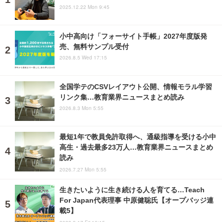
2025.12.22 Mon 9:45
小中高向け「フォーサイト手帳」2027年度版発
売、無料サンプル受付
2026.8.5 Wed 17:15
全国学テのCSVレイアウト公開、情報モラル学習
リンク集…教育業界ニュースまとめ読み
2026.8.3 Mon 5:55
最短1年で教員免許取得へ、通級指導を受ける小中
高生・過去最多23万人…教育業界ニュースまとめ
読み
2026.7.27 Mon 5:55
生きたいように生き続ける人を育てる…Teach
For Japan代表理事 中原健聡氏【オープバッジ連
載5】