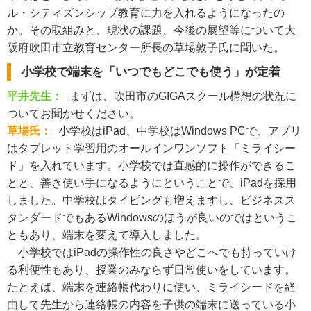
ル・シティズンシップ教育に力を入れるようになったの
か。その取組みと、現状の課題、今後の展望等について大
阪府吹田市立教育センター所長の草場敦子氏に聞いた。
小学校で端末を「いつでもどこでも使う」が定着
平井先生：
まずは、吹田市のGIGAスクール構想の状況に
ついてお聞かせください。
草場氏：
小学校はiPad、中学校はWindows PCで、アプリ
はタブレット学習用のオールインワンソフト「ミライシー
ド」を入れています。小学校では直感的に操作ができるこ
とと、善き使い手になるようにということで、iPadを採用
しました。中学校はタイピングも増えますし、ビジネスス
タンダードでもあるWindowsのほうが良いのではというこ
ともあり、端末を変えて導入しました。
小学校ではiPadの操作性の良さやどこへでも持っていけ
る利便性もあり、授業のみならず日常使いをしています。
たとえば、端末を連絡帳代わりに使い、ミライシードを経
由して先生から連絡帳の内容を子供の端末に送っている小