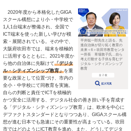
2020年度から本格化したGIGA
スクール構想により小・中学校で
1人1台端末が整備され、全国で
ICT端末を使った新しい学びが模
平井聡一郎先生と語る、先
索・展開されている。その中で、
進自治体が切り拓く教育の
大阪府吹田市では、端末を積極的
未来＜6＞吹田市教育センタ
ー所長 草場敦子氏…自ら
に活用するとともに、2021年度か
考え行動する子供を育むデ
ら他の自治体に先駆けて
「デジタ
ジタル・シティズンシップ
教育
ル・シティズンシップ教育」
を重
全 2 枚
要な政策として位置づけ、市内の
拡大写真
全小・中学校にて同教育を実施。
自らの判断と責任でICTを積極的
かつ安全に活用する、デジタル社会の善き担い手を育成す
る「デジタル・シティズンシップ教育」は、欧米を中心に
デファクトスタンダードとなりつつあり、GIGAスクール構
想が進む日本でも急速にその重要性が高まっている。吹田
市ではどのようにICT教育を進め、また、どうしてデジタ