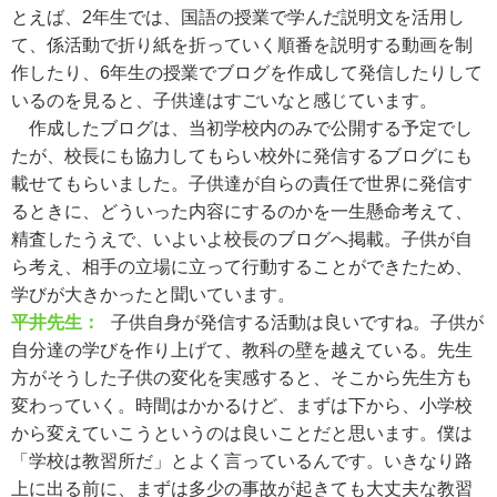
とえば、2年生では、国語の授業で学んだ説明文を活用し
て、係活動で折り紙を折っていく順番を説明する動画を制
作したり、6年生の授業でブログを作成して発信したりして
いるのを見ると、子供達はすごいなと感じています。
作成したブログは、当初学校内のみで公開する予定でし
たが、校長にも協力してもらい校外に発信するブログにも
載せてもらいました。子供達が自らの責任で世界に発信す
るときに、どういった内容にするのかを一生懸命考えて、
精査したうえで、いよいよ校長のブログへ掲載。子供が自
ら考え、相手の立場に立って行動することができたため、
学びが大きかったと聞いています。
平井先生：
子供自身が発信する活動は良いですね。子供が
自分達の学びを作り上げて、教科の壁を越えている。先生
方がそうした子供の変化を実感すると、そこから先生方も
変わっていく。時間はかかるけど、まずは下から、小学校
から変えていこうというのは良いことだと思います。僕は
「学校は教習所だ」とよく言っているんです。いきなり路
上に出る前に、まずは多少の事故が起きても大丈夫な教習