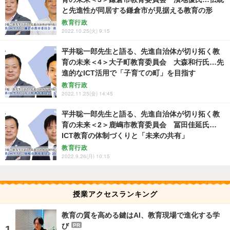
と先進性が同居する鎌倉市が見据える教育の形
教育行政
2022.10.25(火) 9:15
平井聡一郎先生と語る、先進自治体が切り拓く教
育の未来＜4＞大子町教育委員会 大森和行氏…先
進的なICT活用で「子育ての町」を目指す
教育行政
2022.11.25(金) 14:45
平井聡一郎先生と語る、先進自治体が切り拓く教
育の未来＜2＞鹿嶋市教育委員会 冨田佳延氏…
ICT教育の体制づくりと「未来の共有」
教育行政
2022.9.26(月) 10:15
授業アクセスランキング
教育の質を高める鍵はAI、教育現場で進化する学
び
PR