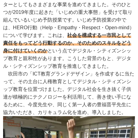
ターとしてもさまざまな事業を進めてきました。そのひと
つが2019年度に起きた「いじめの重大事態」を受けて取り
組んでいるいじめ予防授業です。いじめ予防授業の中で
は、HERO行動（Help・Empathy・Respect・Open-mind）
について学びます。これは、
社会を構成する一市民として
責任をもってどう行動するのか、そのためのスキルをどう
身に付けていくのか
という点でデジタル・シティズンシッ
プ教育と親和性があります。こうした背景のもと、デジタ
ル・シティズンシップ教育を推進してきました。
吹田市の「ICT教育グランドデザイン」を作成するに当た
って、その土台に人権教育としてデジタル・シティズンシ
ップ教育を位置づけました。デジタル社会を生き抜く子供
達が積極的にテクノロジーを利活用して、善き使い手にな
るために、今度先生や、同じく第一人者の豊福晋平先生に
協力いただき、カリキュラム化を進め、導入しました。