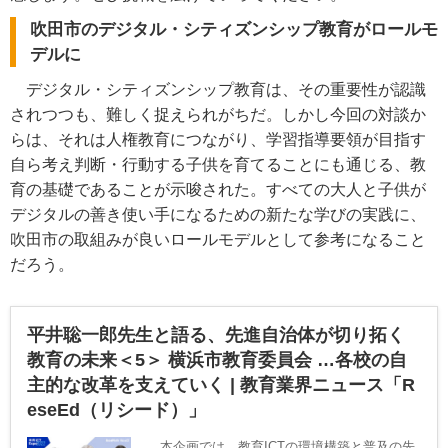
吹田市のデジタル・シティズンシップ教育がロールモ
デルに
デジタル・シティズンシップ教育は、その重要性が認識
されつつも、難しく捉えられがちだ。しかし今回の対談か
らは、それは人権教育につながり、学習指導要領が目指す
自ら考え判断・行動する子供を育てることにも通じる、教
育の基礎であることが示唆された。すべての大人と子供が
デジタルの善き使い手になるための新たな学びの実践に、
吹田市の取組みが良いロールモデルとして参考になること
だろう。
平井聡一郎先生と語る、先進自治体が切り拓く
教育の未来＜5＞ 横浜市教育委員会 …各校の自
主的な改革を支えていく | 教育業界ニュース「R
eseEd（リシード）」
本企画では、教育ICTの環境構築と普及の先