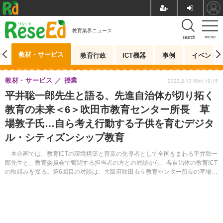
教育業界ニュース
menu
search
教材・サービス
測
教育行政
ICT機器
事例
イベント
教材・サービス
授業
2023.2.13 Mon 10:15
平井聡一郎先生と語る、先進自治体が切り拓く
教育の未来＜6＞吹田市教育センター所長 草
場敦子氏…自ら考え行動する子供を育むデジタ
ル・シティズンシップ教育
本企画では、教育ICTの環境構築と普及の先導者として全国をまわる平井聡一
郎先生と、教育委員会で奮闘する担当者の方との対談から、各自治体の教育ICT
の取組みを探る。第6回目の対談は、大阪府吹田市立教育センター所長の草場敦
子氏を迎え、オンラインで開催された。