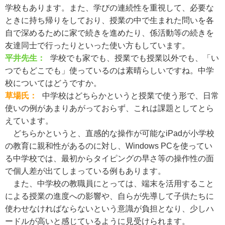
学校もあります。また、学びの連続性を重視して、必要な
ときに持ち帰りをしており、授業の中で生まれた問いを各
自で深めるために家で続きを進めたり、係活動等の続きを
友達同士で行ったりといった使い方もしています。
平井先生：
学校でも家でも、授業でも授業以外でも、「い
つでもどこでも」使っているのは素晴らしいですね。中学
校についてはどうですか。
草場氏：
中学校はどちらかというと授業で使う形で、日常
使いの例があまりあがっておらず、これは課題としてとら
えています。
どちらかというと、直感的な操作が可能なiPadが小学校
の教育に親和性があるのに対し、Windows PCを使ってい
る中学校では、最初からタイピングの早さ等の操作性の面
で個人差が出てしまっている例もあります。
また、中学校の教職員にとっては、端末を活用すること
による授業の進度への影響や、自らが先導して子供たちに
使わせなければならないという意識が負担となり、少しハ
ードルが高いと感じているように見受けられます。