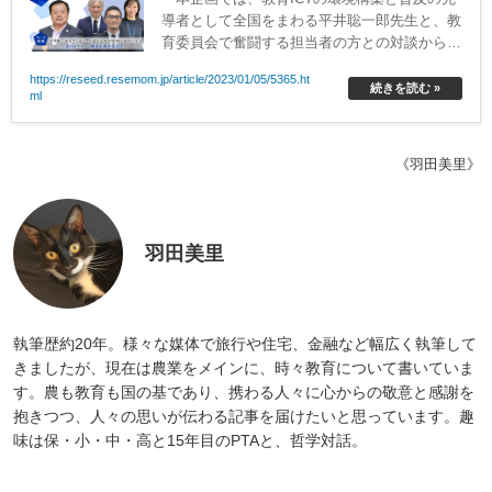
導者として全国をまわる平井聡一郎先生と、教
育委員会で奮闘する担当者の方との対談から、
自治体の教育ICTの取組みを探る。第4回目の
https://reseed.resemom.jp/article/2023/01/05/5365.ht
対談は、神奈川県横浜市教育委員会から佐藤悠
続きを読む »
ml
樹氏、河瀬靖英氏、奥村未緒氏を迎えた。
《羽田美里》
羽田美里
執筆歴約20年。様々な媒体で旅行や住宅、金融など幅広く執筆して
きましたが、現在は農業をメインに、時々教育について書いていま
す。農も教育も国の基であり、携わる人々に心からの敬意と感謝を
抱きつつ、人々の思いが伝わる記事を届けたいと思っています。趣
味は保・小・中・高と15年目のPTAと、哲学対話。