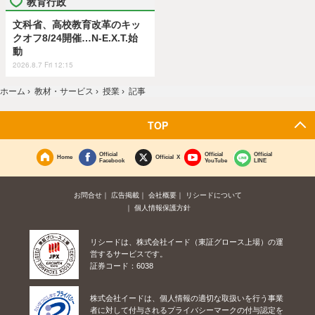
教育行政
文科省、高校教育改革のキッ
クオフ8/24開催…N-E.X.T.始
動
2026.8.7 Fri 12:15
ホーム
›
教材・サービス
›
授業
›
記事
TOP
Official
Official
Official
Home
Official X
Facebook
YouTube
LINE
お問合せ
広告掲載
会社概要
リシードについて
個人情報保護方針
リシードは、株式会社イード（東証グロース上場）の運
営するサービスです。
証券コード：6038
株式会社イードは、個人情報の適切な取扱いを行う事業
者に対して付与されるプライバシーマークの付与認定を