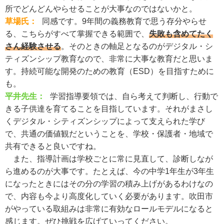
所でどんどんやらせることが大事なのではないかと。
草場氏：
同感です。9年間の義務教育で思う存分やらせ
る、こちらがすべて掌握できる範囲で、
失敗も含めてたく
さん経験させる
。そのときの軸足となるのがデジタル・シ
ティズンシップ教育なので、非常に大事な教育だと思いま
す。持続可能な開発のための教育（ESD）を目指すために
も。
平井先生：
学習指導要領では、自ら考えて判断し、行動で
きる子供達を育てることを目指しています。それがまさし
くデジタル・シティズンシップによって支えられた学び
で、共通の価値観だということを、学校・保護者・地域で
共有できると良いですね。
また、指導計画は学校ごとに常に見直して、診断しなが
ら進めるのが大事です。たとえば、今の中学1年生が3年生
になったときにはその分の学習の積み上げがあるわけなの
で、内容も今より高度化していく必要があります。吹田市
がやっている取組みは非常に有効なロールモデルになると
感じます。ぜひ挑戦を広げていってください。