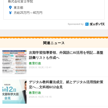
株式会社富士学院
東京都
月給25万円～40万円
Sponsored by
関連ニュース
次期学習指導要領、外国語にAI活用を明記…基盤
語彙リストも作成へ
教育行政
2026.6.18(木) 15:41
デジタル教科書法成立、紙とデジタル活用指針策
定へ…文科相6/12会見
教育行政
2026.6.15(月) 14:15