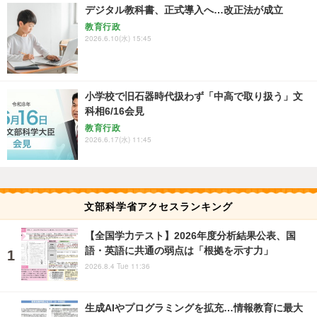
デジタル教科書、正式導入へ…改正法が成立
教育行政
2026.6.10(水) 15:45
小学校で旧石器時代扱わず「中高で取り扱う」文
科相6/16会見
教育行政
2026.6.17(水) 11:45
文部科学省アクセスランキング
【全国学力テスト】2026年度分析結果公表、国
語・英語に共通の弱点は「根拠を示す力」
2026.8.4 Tue 11:36
生成AIやプログラミングを拡充…情報教育に最大