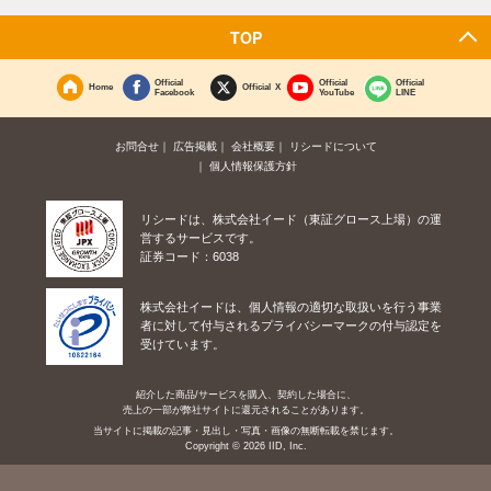
TOP
Official
Official
Official
Home
Official X
Facebook
YouTube
LINE
お問合せ
広告掲載
会社概要
リシードについて
個人情報保護方針
リシードは、株式会社イード（東証グロース上場）の運
営するサービスです。
証券コード：6038
株式会社イードは、個人情報の適切な取扱いを行う事業
者に対して付与されるプライバシーマークの付与認定を
受けています。
紹介した商品/サービスを購入、契約した場合に、
売上の一部が弊社サイトに還元されることがあります。
当サイトに掲載の記事・見出し・写真・画像の無断転載を禁じます。
Copyright © 2026 IID, Inc.