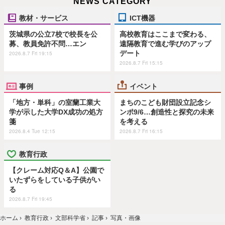
NEWS CATEGORY
教材・サービス
ICT機器
茨城県の公立7校で校長を公
高校教育はここまで変わる、
募、教員免許不問…エン
遠隔教育で進む学びのアップ
デート
2026.8.7 Fri 19:15
2026.8.7 Fri 15:15
事例
イベント
「地方・単科」の室蘭工業大
まちのこども財団設立記念シ
学が示した大学DX成功の処方
ンポ9/6…創造性と探究の未来
箋
を考える
2026.8.4 Tue 12:15
2026.8.7 Fri 16:15
教育行政
【クレーム対応Q＆A】公園で
いたずらをしている子供がい
る
2026.8.7 Fri 19:45
ホーム
›
教育行政
›
文部科学省
›
記事
›
写真・画像