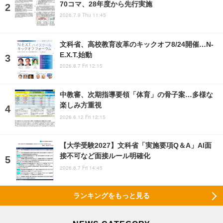
70コマ、28年度から先行実施
2026.7.9 Thu 11:45
文科省、高校教育改革のキックオフ8/24開催…N-
E.X.T.始動
2026.8.7 Fri 12:15
中教審、次期指導要領「体育」の骨子案…多様な
楽しみ方重視
2026.6.12 Fri 12:15
【大学受験2027】文科省「実施要項Q＆A」AI面
接不可など面接ルール明確化
2026.8.7 Fri 14:45
ランキングをもっと見る