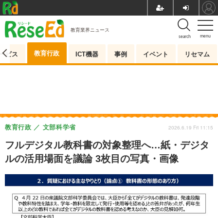
教育業界ニュース
menu
search
教育行政
ービス
ICT機器
事例
イベント
リセマム
教育行政
文部科学省
2026.6.19 Fri 11:15
フルデジタル教科書の対象整理へ…紙・デジタ
ルの活用場面を議論 3枚目の写真・画像