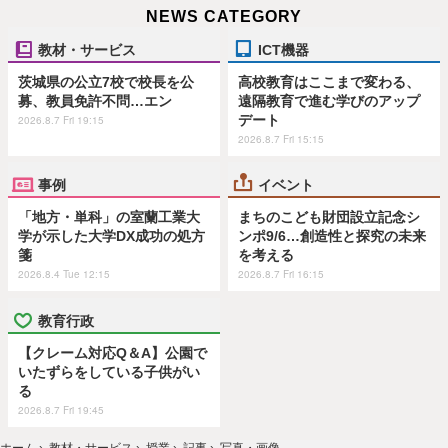
NEWS CATEGORY
教材・サービス
ICT機器
茨城県の公立7校で校長を公
高校教育はここまで変わる、
募、教員免許不問…エン
遠隔教育で進む学びのアップ
デート
2026.8.7 Fri 19:15
2026.8.7 Fri 15:15
事例
イベント
「地方・単科」の室蘭工業大
まちのこども財団設立記念シ
学が示した大学DX成功の処方
ンポ9/6…創造性と探究の未来
箋
を考える
2026.8.4 Tue 12:15
2026.8.7 Fri 16:15
教育行政
【クレーム対応Q＆A】公園で
いたずらをしている子供がい
る
2026.8.7 Fri 19:45
ホーム
›
教材・サービス
›
授業
›
記事
›
写真・画像