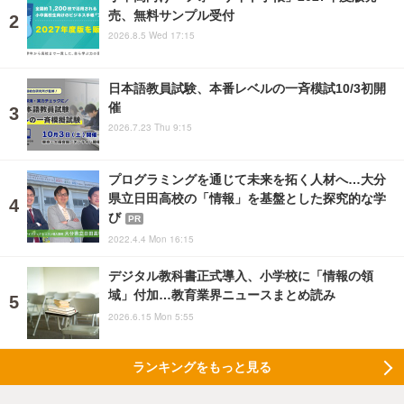
売、無料サンプル受付
2026.8.5 Wed 17:15
日本語教員試験、本番レベルの一斉模試10/3初開
催
2026.7.23 Thu 9:15
プログラミングを通じて未来を拓く人材へ…大分
県立日田高校の「情報」を基盤とした探究的な学
び
PR
2022.4.4 Mon 16:15
デジタル教科書正式導入、小学校に「情報の領
域」付加…教育業界ニュースまとめ読み
2026.6.15 Mon 5:55
ランキングをもっと見る