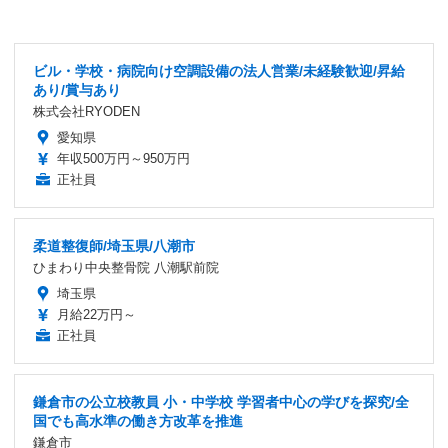
ビル・学校・病院向け空調設備の法人営業/未経験歓迎/昇給
あり/賞与あり
株式会社RYODEN
愛知県
年収500万円～950万円
正社員
柔道整復師/埼玉県/八潮市
ひまわり中央整骨院 八潮駅前院
埼玉県
月給22万円～
正社員
鎌倉市の公立校教員 小・中学校 学習者中心の学びを探究/全
国でも高水準の働き方改革を推進
鎌倉市