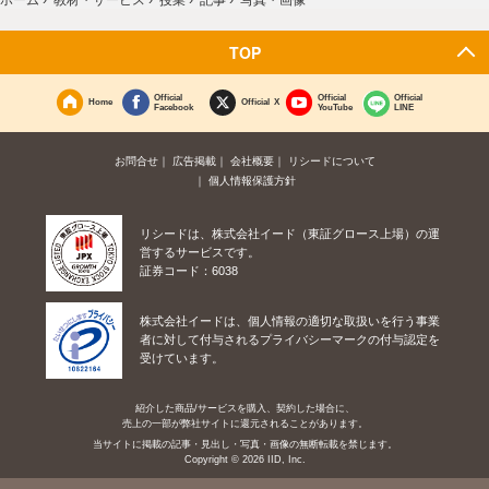
TOP
Official
Official
Official
Home
Official X
Facebook
YouTube
LINE
お問合せ
広告掲載
会社概要
リシードについて
個人情報保護方針
リシードは、株式会社イード（東証グロース上場）の運
営するサービスです。
証券コード：6038
株式会社イードは、個人情報の適切な取扱いを行う事業
者に対して付与されるプライバシーマークの付与認定を
受けています。
紹介した商品/サービスを購入、契約した場合に、
売上の一部が弊社サイトに還元されることがあります。
当サイトに掲載の記事・見出し・写真・画像の無断転載を禁じます。
Copyright © 2026 IID, Inc.