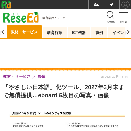
教育業界ニュース
menu
search
教材・サービス
測
教育行政
ICT機器
事例
イベント
教材・サービス
授業
2026.5.22 Fri 18:15
「やさしい日本語」化ツール、2027年3月末ま
で無償提供…eboard 5枚目の写真・画像