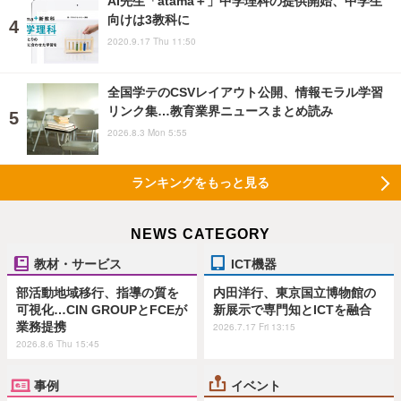
AI先生「atama＋」中学理科の提供開始、中学生
向けは3教科に
2020.9.17 Thu 11:50
全国学テのCSVレイアウト公開、情報モラル学習
リンク集…教育業界ニュースまとめ読み
2026.8.3 Mon 5:55
ランキングをもっと見る
NEWS CATEGORY
教材・サービス
ICT機器
部活動地域移行、指導の質を
内田洋行、東京国立博物館の
可視化…CIN GROUPとFCEが
新展示で専門知とICTを融合
業務提携
2026.7.17 Fri 13:15
2026.8.6 Thu 15:45
事例
イベント