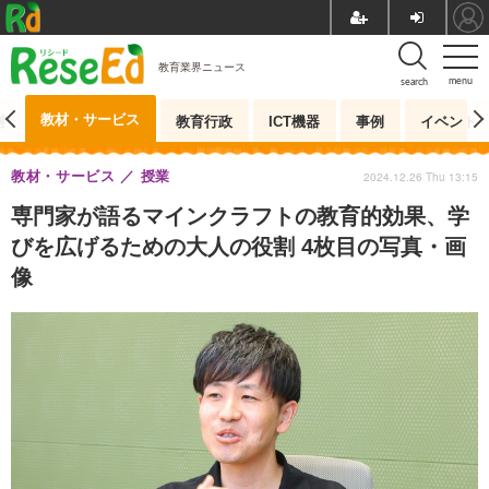
教育業界ニュース
menu
search
教材・サービス
測
教育行政
ICT機器
事例
イベント
教材・サービス
授業
2024.12.26 Thu 13:15
専門家が語るマインクラフトの教育的効果、学
びを広げるための大人の役割 4枚目の写真・画
像