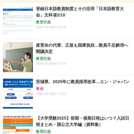
登録日本語教員制度とその活用「日本語教育大
会」文科省2/10
教育行政
2024.12.18(水) 15:15
産育休の代替、正規も国庫負担…教員不足解消へ
閣議決定
教育行政
2024.12.18(水) 12:15
茨城県、2025年に教員採用改革…エン・ジャパン
事例
2024.12.18(水) 17:45
【大学受験2025】前期・後期日程はいつ？入試日
程まとめ・国公立大学編（資料集）
教育行政