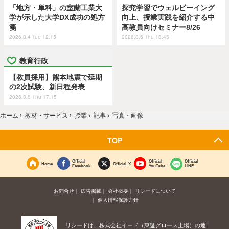
「地方・単科」の室蘭工業大
探究学習でウェルビーイング
学が示した大学DX成功の処方
向上、授業実践を紹介する中
箋
高教員向けセミナー8/26
2026.8.4 Tue 12:15
2026.8.6 Thu 18:45
教育行政
【教員採用】熊本地震で延期
の2次試験、新日程発表
2026.8.6 Thu 17:15
ホーム
›
教材・サービス
›
授業
›
記事
›
写真・画像
TOP
Official
Official
Official
Home
Official X
Facebook
YouTube
LINE
お問合せ
広告掲載
会社概要
リシードについて
個人情報保護方針
リシードは、株式会社イード（東証グロース上場）の運