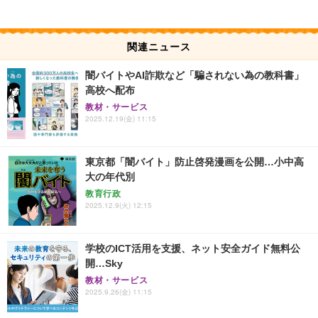
関連ニュース
闇バイトやAI詐欺など「騙されない為の教科書」
高校へ配布
教材・サービス
2025.12.19(金) 11:15
東京都「闇バイト」防止啓発漫画を公開…小中高
大の年代別
教育行政
2025.12.9(火) 12:15
学校のICT活用を支援、ネット安全ガイド無料公
開…Sky
教材・サービス
2025.9.26(金) 11:15