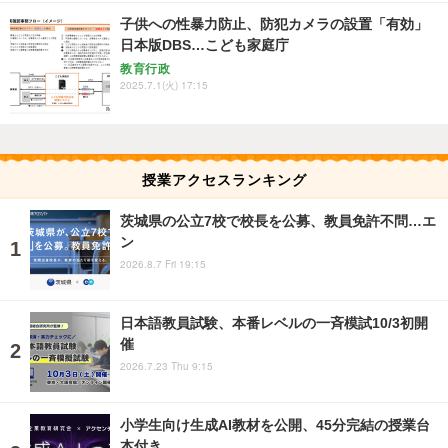
子供への性暴力防止、防犯カメラの設置「有効」
日本版DBS…こども家庭庁
教育行政
2025.7.1(火) 17:15
授業アクセスランキング
茨城県の公立7校で校長を公募、教員免許不問…エ
ン
2026.8.7 Fri 19:15
日本語教員試験、本番レベルの一斉模試10/3初開
催
2026.7.23 Thu 9:15
小学生向け生成AI教材を公開、45分完結の授業台
本付き