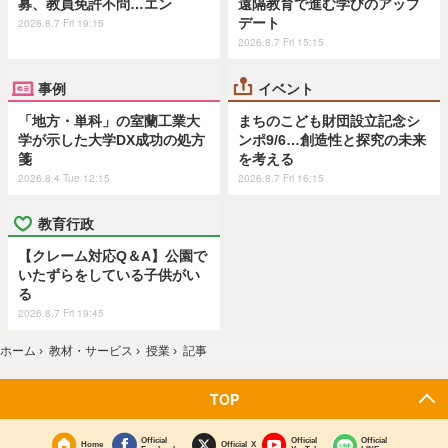
募、教員免許不問…エン
遠隔教育で進む学びのアップ
デート
2026.8.7 Fri 19:15
2026.8.7 Fri 15:15
事例
イベント
「地方・単科」の室蘭工業大
まちのこども財団設立記念シ
学が示した大学DX成功の処方
ンポ9/6…創造性と探究の未来
箋
を考える
2026.8.4 Tue 12:15
2026.8.7 Fri 16:15
教育行政
【クレーム対応Q＆A】公園で
いたずらをしている子供がい
る
2026.8.7 Fri 19:45
ホーム
›
教材・サービス
›
授業
›
記事
TOP
Official
Official
Official
Home
Official X