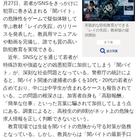
月27日、若者がSNSをきっかけに
犯罪に巻き込まれる「闇バイト」
の危険性をゲームで疑似体験して
実践的な防犯教育ができる
学ぶ教材「レイの失踪」のリリー
「レイの失踪」教材版の提
スを発表した。教員用マニュアル
供開始
や動画を完備し、誰でも質の高い
全 5 枚
防犯教育を実現できる。
拡大写真
近年、SNSなどを通じて若者が
特殊詐欺や強盗などの凶悪犯罪に加担してしまう「闇バイ
ト」が、深刻な社会問題となっている。警察庁の統計によ
ると、闇バイト関連の逮捕者の多くを10代・20代の若者が
占めており、中には中学生が含まれるケースも報告されて
いる。この問題の根深さは、加害者自身も「高額報酬」
「簡単な仕事」といった言葉に騙されて加担してしまう点
にある。調査によると、高校生の約8割がネット上の危険な
求人情報を正しく判断できないという。
教育現場では生徒を闇バイトの危険から守る対策が急務
となっている。しかし、教員からは「闇バイトの最新手口