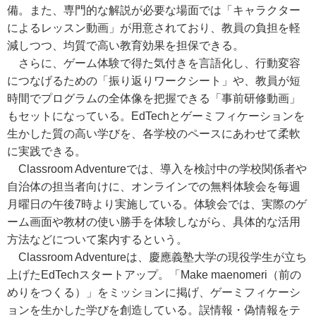
備。また、専門的な解説が必要な場面では「キャラクター
によるレッスン動画」が用意されており、教員の負担を軽
減しつつ、均質で高い教育効果を担保できる。
さらに、ゲーム体験で得た気付きを言語化し、行動変容
につなげるための「振り返りワークシート」や、教員が短
時間でプログラムの全体像を把握できる「事前研修動画」
もセットになっている。EdTechとゲーミフィケーションを
生かした質の高い学びを、各学校のペースにあわせて柔軟
に実践できる。
Classroom Adventureでは、導入を検討中の学校関係者や
自治体の担当者向けに、オンラインでの無料体験会を毎週
月曜日の午後7時より実施している。体験会では、実際のゲ
ーム画面や教材の使い勝手を体験しながら、具体的な活用
方法などについて案内するという。
Classroom Adventureは、慶應義塾大学の現役学生が立ち
上げたEdTechスタートアップ。「Make maenomeri（前の
めりをつくる）」をミッションに掲げ、ゲーミフィケーシ
ョンを生かした学びを創造している。誤情報・偽情報をテ