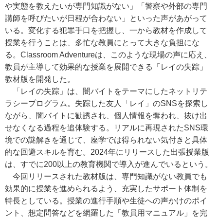
や実態を教えたいが専門知識がない」「警察や外部の専門
講師を呼びたいが日程が合わない」といった声があがって
いる。変化する犯罪手口を把握し、一から教材を作成して
授業を行うことは、多忙な教員にとって大きな負担にな
る。Classroom Adventureは、このような現場の声に応え、
教員が主導して効果的な授業を展開できる「レイの失踪」
教材版を開発した。
「レイの失踪」は、闇バイトをテーマにしたネットリテ
ラシープログラム。失踪した友人「レイ」のSNSを探索し
ながら、闇バイトに勧誘され、個人情報を奪われ、抜け出
せなくなる過程を追体験する。リアルに再現されたSNS環
境での謎解きを通じて、座学では得られない気付きと具体
的な回避スキルを育む。2024年にリリースした出張授業版
は、すでに200以上の教育機関で導入が進んでいるという。
今回リリースされた教材版は、専門知識がない教員でも
効果的に授業を進められるよう、充実したサポート体制を
特長としている。授業の進行手順や生徒への声かけのポイ
ント、想定問答などを網羅した「教員用マニュアル」を完