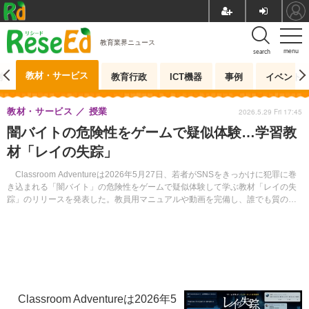
教育業界ニュース
menu
search
教材・サービス
測
教育行政
ICT機器
事例
イベント
教材・サービス
授業
2026.5.29 Fri 17:45
闇バイトの危険性をゲームで疑似体験…学習教
材「レイの失踪」
Classroom Adventureは2026年5月27日、若者がSNSをきっかけに犯罪に巻
き込まれる「闇バイト」の危険性をゲームで疑似体験して学ぶ教材「レイの失
踪」のリリースを発表した。教員用マニュアルや動画を完備し、誰でも質の高
い防犯教育を実現できる。
Classroom Adventureは2026年5