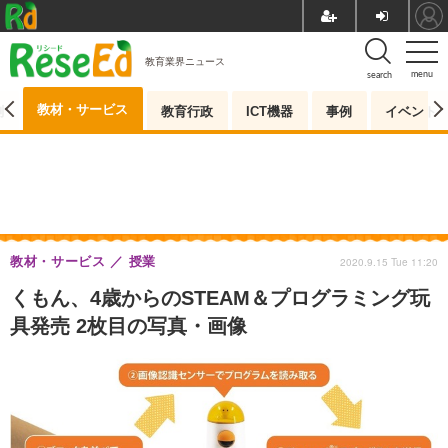
教育業界ニュース
menu
search
教材・サービス
測
教育行政
ICT機器
事例
イベント
教材・サービス
授業
2020.9.15 Tue 11:20
くもん、4歳からのSTEAM＆プログラミング玩
具発売 2枚目の写真・画像