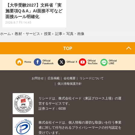
【大学受験2027】文科省「実
施要項Q＆A」AI面接不可など
面接ルール明確化
2026.8.7 Fri 14:45
ホーム
›
教材・サービス
›
授業
›
記事
›
写真・画像
TOP
Official
Official
Official
Home
Official X
Facebook
YouTube
LINE
お問合せ
広告掲載
会社概要
リシードについて
個人情報保護方針
リシードは、株式会社イード（東証グロース上場）の運
営するサービスです。
証券コード：6038
株式会社イードは、個人情報の適切な取扱いを行う事業
者に対して付与されるプライバシーマークの付与認定を
受けています。