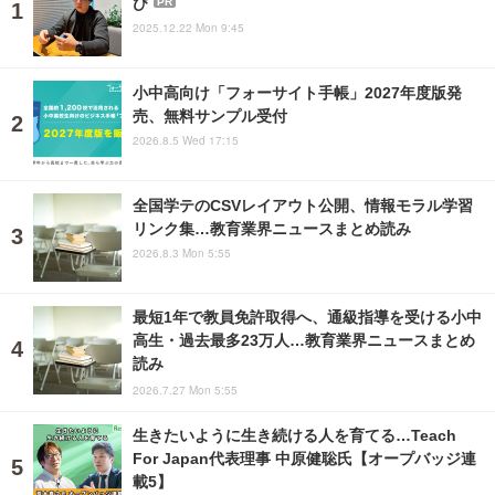
び
PR
2025.12.22 Mon 9:45
小中高向け「フォーサイト手帳」2027年度版発
売、無料サンプル受付
2026.8.5 Wed 17:15
全国学テのCSVレイアウト公開、情報モラル学習
リンク集…教育業界ニュースまとめ読み
2026.8.3 Mon 5:55
最短1年で教員免許取得へ、通級指導を受ける小中
高生・過去最多23万人…教育業界ニュースまとめ
読み
2026.7.27 Mon 5:55
生きたいように生き続ける人を育てる…Teach
For Japan代表理事 中原健聡氏【オープバッジ連
載5】