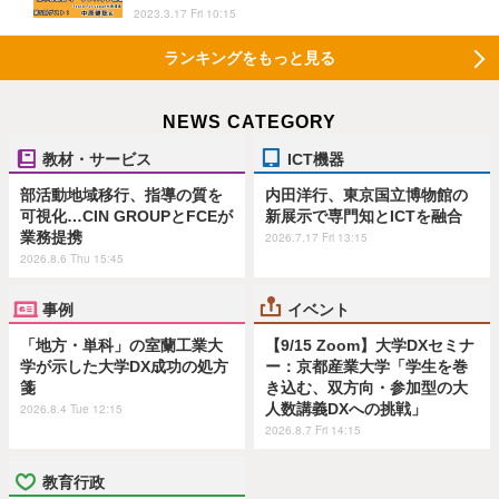
2023.3.17 Fri 10:15
ランキングをもっと見る
NEWS CATEGORY
教材・サービス
ICT機器
部活動地域移行、指導の質を
内田洋行、東京国立博物館の
可視化…CIN GROUPとFCEが
新展示で専門知とICTを融合
業務提携
2026.7.17 Fri 13:15
2026.8.6 Thu 15:45
事例
イベント
「地方・単科」の室蘭工業大
【9/15 Zoom】大学DXセミナ
学が示した大学DX成功の処方
ー：京都産業大学「学生を巻
箋
き込む、双方向・参加型の大
人数講義DXへの挑戦」
2026.8.4 Tue 12:15
2026.8.7 Fri 14:15
教育行政