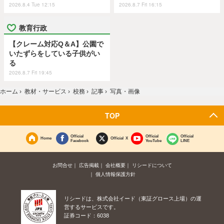
2026.8.4 Tue 12:15
2026.8.7 Fri 16:15
教育行政
【クレーム対応Q＆A】公園で
いたずらをしている子供がい
る
2026.8.7 Fri 19:45
ホーム
›
教材・サービス
›
校務
›
記事
›
写真・画像
TOP
Official
Official
Official
Home
Official X
Facebook
YouTube
LINE
お問合せ
広告掲載
会社概要
リシードについて
個人情報保護方針
リシードは、株式会社イード（東証グロース上場）の運
営するサービスです。
証券コード：6038