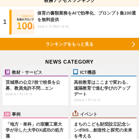
保育の書類業務をAIで効率化、プロンプト集100選
を無料提供
2026.4.15 Wed 18:45
ランキングをもっと見る
NEWS CATEGORY
教材・サービス
ICT機器
茨城県の公立7校で校長を公
高校教育はここまで変わる、
募、教員免許不問…エン
遠隔教育で進む学びのアップ
デート
2026.8.7 Fri 19:15
2026.8.7 Fri 15:15
事例
イベント
「地方・単科」の室蘭工業大
まちのこども財団設立記念シ
学が示した大学DX成功の処方
ンポ9/6…創造性と探究の未来
箋
を考える