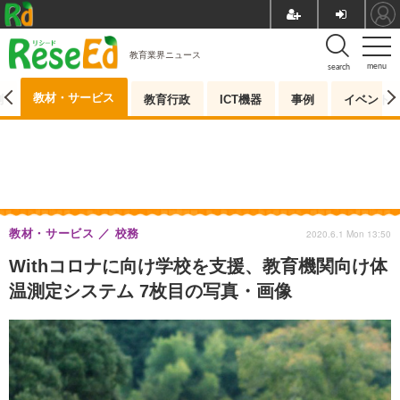
教育業界ニュース
menu
search
教材・サービス
測
教育行政
ICT機器
事例
イベント
教材・サービス
校務
2020.6.1 Mon 13:50
Withコロナに向け学校を支援、教育機関向け体
温測定システム 7枚目の写真・画像