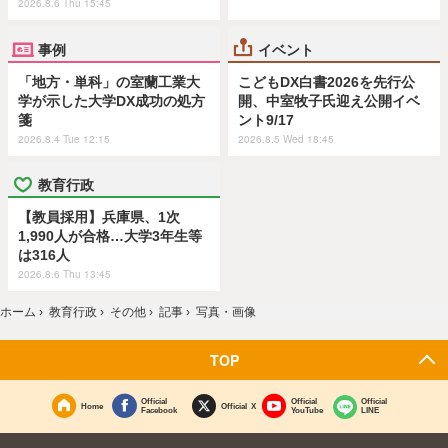
2026.8.6 Thu 15:45
事例
イベント
「地方・単科」の室蘭工業大
こどもDX白書2026を先行公
学が示した大学DX成功の処方
開、中室牧子氏迎え公開イベ
箋
ント9/17
2026.8.4 Tue 12:15
2026.8.5 Wed 18:45
教育行政
【教員採用】兵庫県、1次
1,990人が合格…大学3年生等
は316人
2026.8.6 Thu 13:45
ホーム
›
教育行政
›
その他
›
記事
›
写真・画像
TOP
Official
Official
Official
Home
Official X
Facebook
YouTube
LINE