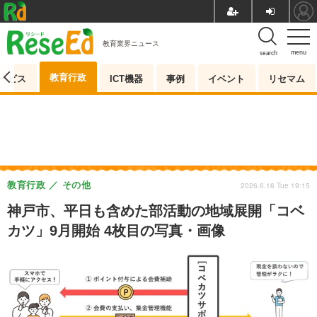
教育業界ニュース
menu
search
教育行政
ービス
ICT機器
事例
イベント
リセマム
教育行政
その他
2026.6.16 Tue 19:15
神戸市、平日も含めた部活動の地域展開「コベ
カツ」9月開始 4枚目の写真・画像