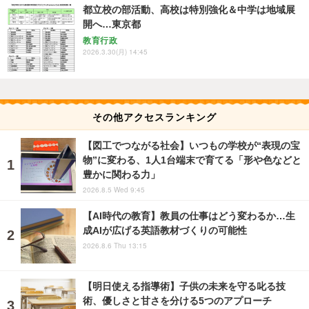
都立校の部活動、高校は特別強化＆中学は地域展
開へ…東京都
教育行政
2026.3.30(月) 14:45
その他アクセスランキング
【図工でつながる社会】いつもの学校が“表現の宝
物”に変わる、1人1台端末で育てる「形や色などと
豊かに関わる力」
2026.8.5 Wed 9:45
【AI時代の教育】教員の仕事はどう変わるか…生
成AIが広げる英語教材づくりの可能性
2026.8.6 Thu 13:15
【明日使える指導術】子供の未来を守る叱る技
術、優しさと甘さを分ける5つのアプローチ