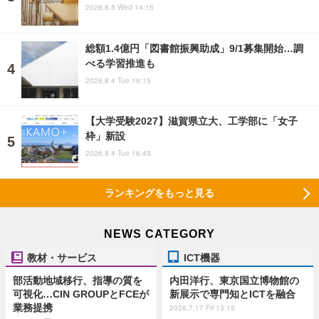
2026.8.5 Wed 14:15
総額1.4億円「図書館振興助成」9/1募集開始…調
べる学習推進も
2026.8.4 Tue 16:15
【大学受験2027】滋賀県立大、工学部に「女子
枠」新設
2026.8.4 Tue 16:45
ランキングをもっと見る
NEWS CATEGORY
教材・サービス
ICT機器
部活動地域移行、指導の質を
内田洋行、東京国立博物館の
可視化…CIN GROUPとFCEが
新展示で専門知とICTを融合
業務提携
2026.7.17 Fri 13:15