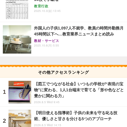
教育行政
2025.10.3(金) 13:45
外国人の子供1,097人不就学、教員の時間外勤務月
45時間以下へ…教育業界ニュースまとめ読み
教材・サービス
2025.10.6(月) 5:55
その他アクセスランキング
【図工でつながる社会】いつもの学校が“表現の宝
物”に変わる、1人1台端末で育てる「形や色などと
豊かに関わる力」
2026.8.5 Wed 9:45
【明日使える指導術】子供の未来を守る叱る技
術、優しさと甘さを分ける5つのアプローチ
2026.8.5 Wed 14:15