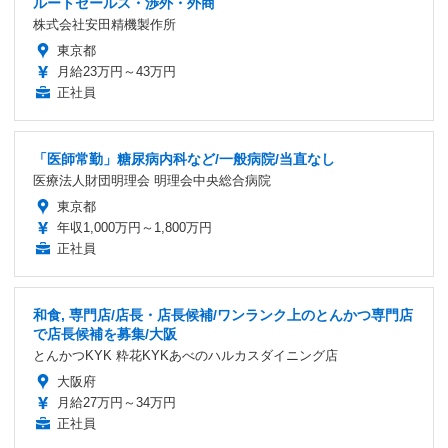
ルートセールス・渉外・外商
株式会社安田精機製作所
東京都
月給23万円～43万円
正社員
「医師常勤」糖尿病内科など/一般病院/当直なし
医療法人財団明理会 明理会中央総合病院
東京都
年収1,000万円～1,800万円
正社員
和食, 専門店/店長・店長候補/ワンランク上のとんかつ専門店
で店長候補を募集/大阪
とんかつKYK 粋花KYKあべのハルカスダイニング店
大阪府
月給27万円～34万円
正社員