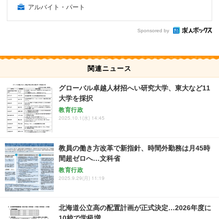
アルバイト・パート
Sponsored by
関連ニュース
グローバル卓越人材招へい研究大学、東大など11
大学を採択
教育行政
2025.10.1(水) 14:45
教員の働き方改革で新指針、時間外勤務は月45時
間超ゼロへ…文科省
教育行政
2025.9.29(月) 11:19
北海道公立高の配置計画が正式決定…2026年度に
10校で学級増