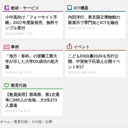
教材・サービス
ICT機器
小中高向け「フォーサイト手
内田洋行、東京国立博物館の
帳」2027年度版発売、無料サ
新展示で専門知とICTを融合
ンプル受付
2026.7.17 Fri 13:15
2026.8.5 Wed 17:15
事例
イベント
「地方・単科」の室蘭工業大
こどもDX白書2026を先行公
学が示した大学DX成功の処方
開、中室牧子氏迎え公開イベ
箋
ント9/17
2026.8.4 Tue 12:15
2026.8.5 Wed 18:45
教育行政
【教員採用】群馬県、第1次選
考に885人が合格…大3生273
人通過
2026.8.6 Thu 9:15
ホーム
›
教育行政
›
その他
›
記事