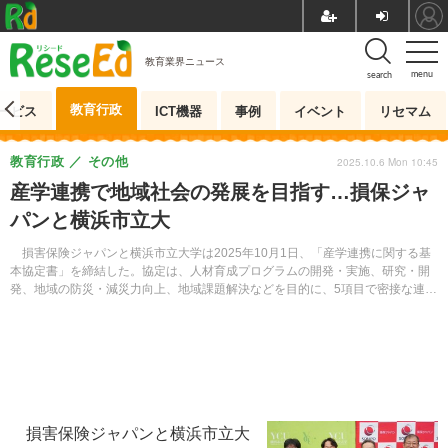
教育業界ニュース
menu
search
教育行政
ービス
ICT機器
事例
イベント
リセマム
教育行政
その他
2025.10.6 Mon 10:45
産学連携で地域社会の発展を目指す…損保ジャ
パンと横浜市立大
損害保険ジャパンと横浜市立大学は2025年10月1日、「産学連携に関する基
本協定書」を締結した。協定は、人材育成プログラムの開発・実施、研究・開
発、地域の防災・減災力向上、地域課題解決などを目的に、5項目で密接な連携
を図るもの。
損害保険ジャパンと横浜市立大