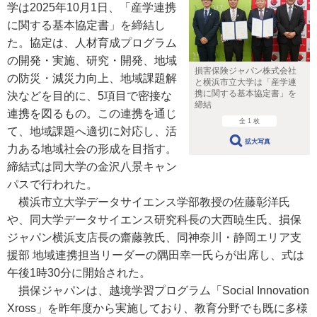
学は2025年10月1日、「産学連携
に関する基本協定書」を締結し
た。協定は、人材育成プログラム
の開発・実施、研究・開発、地域
損害保険ジャパン株式会社
の防災・減災力向上、地域課題解
と横浜市立大学は「産学連
携に関する基本協定書」を
決などを目的に、5項目で密接な
締結
連携を図るもの。この連携を通じ
全 1 枚
て、地域課題へ適切に対応し、活
拡大写真
力ある地域社会の形成を目指す。
締結式は同大学の金沢八景キャン
パスで行われた。
横浜市立大学データサイエンス学部教授の佐藤彰洋氏
や、同大学データサイエンス研究科長の大西暁生氏、損保
ジャパン横浜支店長の齋藤敦氏、同神奈川・静岡エリア支
援部 地域連携担当リーダーの隅田幸一氏らが出席し、式は
午後1時30分に開始された。
損保ジャパンは、越境学習プログラム「Social Innovation
Xross」を昨年度から実施しており、教育分野でも既に多様